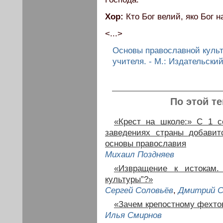
Хор:
Кто Бог велий, яко Бог н
<...>
Основы православной культ
учителя. - М.: Издательский 
По этой т
«Крест на школе:» C 1 с
заведениях страны добави
основы православия
Михаил Поздняев
«Извращение к истокам.
культуры”?»
Сергей Соловьёв
,
Дмитрий 
«Зачем крепостному фехто
Илья Смирнов