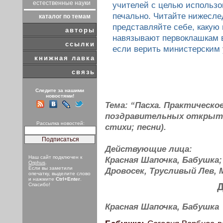
естественные науки
учителей с целью использо
печально. Читайте нижесле
каталог по темам
представляйте себе, какую
авторы
навязывают первоклашкам в
ссылки
если верить министерским
книжная лавка
связь
Следите за нашими
новостями!
Тема: “Пасха. Практическо
поздравительных открыто
Рассылка новостей:
стихи; песни).
Действующие лица:
Наш сайт подключен к
Красная Шапочка, Бабушка
Orphus
.
Если вы заметили
Дровосек, Трусливый Лев,
опечатку, выделите слово
и нажмите
Ctrl+Enter
.
Д
Спасибо!
Красная Шапочка, Бабушка