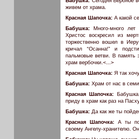
Бабушка:
Сегодня Вербное во
живем от храма.
Красная Шапочка:
А какой с
Бабушка:
Много-много лет 
Христос воскресил из мер
торжественно вошел в Иер
кричал “Осанна!” и подс
пальмовые ветви. В память 
храм вербочки.<...>
Красная Шапочка:
Я так хочу
Бабушка:
Храм от нас в семи
Красная Шапочка:
Бабушка,
приду в храм как раз на Пасх
Бабушка:
Да как же ты пойде
Красная Шапочка:
А ты по
своему Ангелу-хранителю. Он