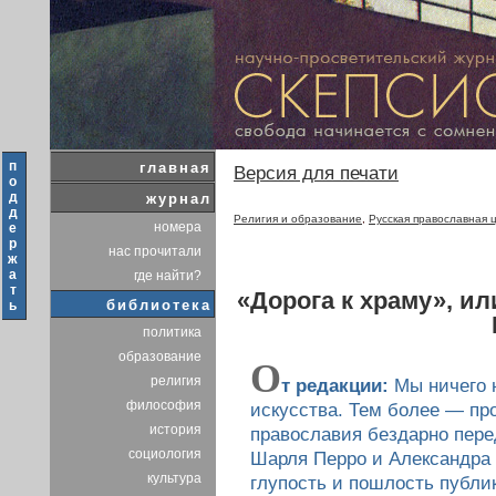
п
главная
Версия для печати
о
д
журнал
д
Религия и образование
,
Русская православная 
номера
е
р
нас прочитали
ж
а
где найти?
т
«Дорога к храму», и
библиотека
ь
политика
образование
О
религия
т редакции:
Мы ничего н
философия
искусства. Тем более — про
история
православия бездарно пере
социология
Шарля Перро и Александра 
культура
глупость и пошлость публи