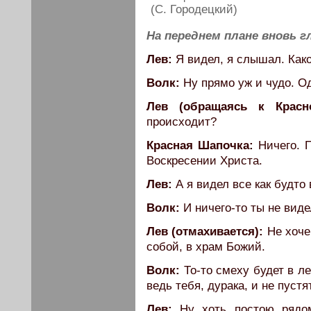
(С. Городецкий)
На переднем плане вновь г
Лев:
Я видел, я слышал. Како
Волк:
Ну прямо уж и чудо. О
Лев (обращаясь к Красн
происходит?
Красная Шапочка:
Ничего. П
Воскресении Христа.
Лев:
А я видел все как будто 
Волк:
И ничего-то ты не виде
Лев (отмахивается):
Не хоче
собой, в храм Божий.
Волк:
То-то смеху будет в ле
ведь тебя, дурака, и не пустя
Лев:
Ну хоть постою рядом