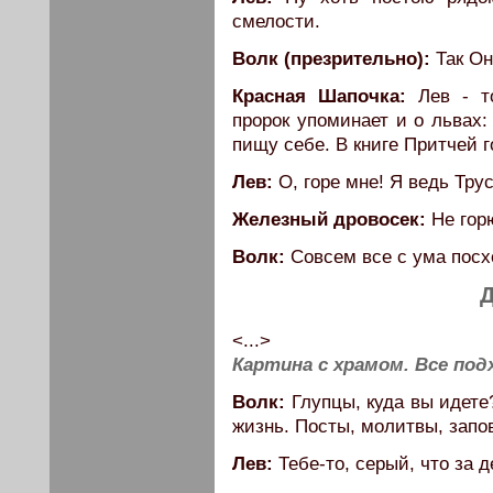
смелости.
Волк (презрительно):
Так Он
Красная Шапочка:
Лев - то
пророк упоминает и о львах:
пищу себе. В книге Притчей г
Лев:
О, горе мне! Я ведь Тру
Железный дровосек:
Не гор
Волк:
Совсем все с ума посх
Д
<...>
Картина с храмом. Все под
Волк:
Глупцы, куда вы идете?
жизнь. Посты, молитвы, зап
Лев:
Тебе-то, серый, что за д