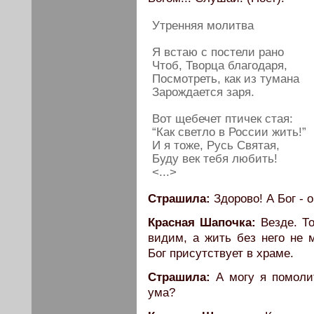
Утренняя молитва
Я встаю с постели рано
Чтоб, Творца благодаря,
Посмотреть, как из тумана
Зарождается заря.
Вот щебечет птичек стая:
“Как светло в России жить!”
И я тоже, Русь Святая,
Буду век тебя любить!
<...>
Страшила:
Здорово! А Бог - о
Красная Шапочка:
Везде. То
видим, а жить без него не
Бог присутствует в храме.
Страшила:
А могу я помолит
ума?