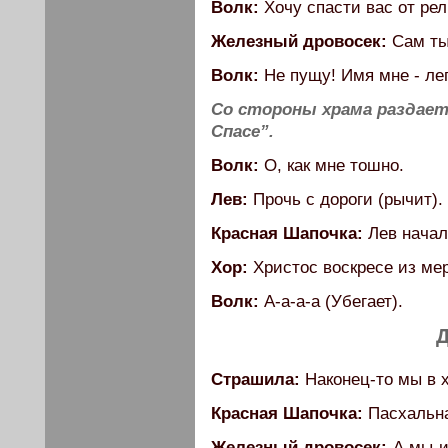
Волк:
Хочу спасти вас от рел
Железный дровосек:
Сам ты 
Волк:
Не пущу! Имя мне - ле
Со стороны храма раздаетс
Спасе”.
Волк:
О, как мне тошно.
Лев:
Прочь с дороги (рычит).
Красная Шапочка:
Лев начал 
Хор:
Христос воскресе из м
Волк:
А-а-а-а (Убегает).
Д
Страшила:
Наконец-то мы в 
Красная Шапочка:
Пасхальна
Железный дровосек:
А мы и