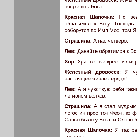
попросить Бога.
Красная Шапочка:
Но вед
обратимся к Богу. Господь 
соберутся во Имя Moe, там Я
Страшила:
А нас четверо.
Лев:
Давайте обратимся к Бо
Хор:
Христос воскресе из мерт
Железный дровосек:
Я чув
настоящее живое сердце!
Лев:
А я чувствую себя таки
легионом волков.
Страшила:
А я стал мудрым.
логос ин прос тон Феон, кэ 
Слово было у Бога, и Слово б
Красная Шапочка:
Я так ра
Господа.