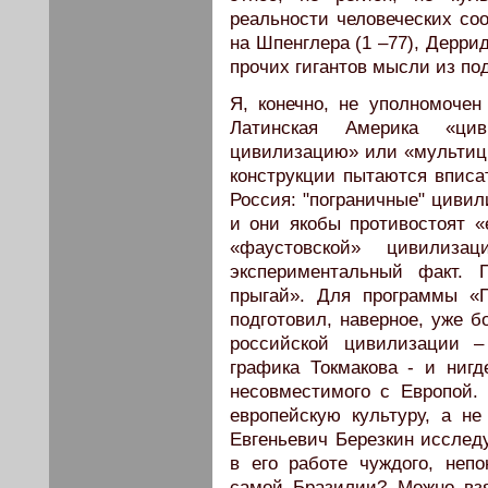
реальности человеческих соо
на Шпенглера (1 –77), Дерри
прочих гигантов мысли из по
Я, конечно, не уполномочен
Латинская Америка «цив
цивилизацию» или «мультици
конструкции пытаются вписа
Россия: "пограничные" цивил
и они якобы противостоят «
«фаустовской» цивилиза
экспериментальный факт. 
прыгай». Для программы «
подготовил, наверное, уже 
российской цивилизации –
графика Токмакова - и нигд
несовместимого с Европой.
европейскую культуру, а н
Евгеньевич Березкин исслед
в его работе чуждого, неп
самой Бразилии? Можно взя