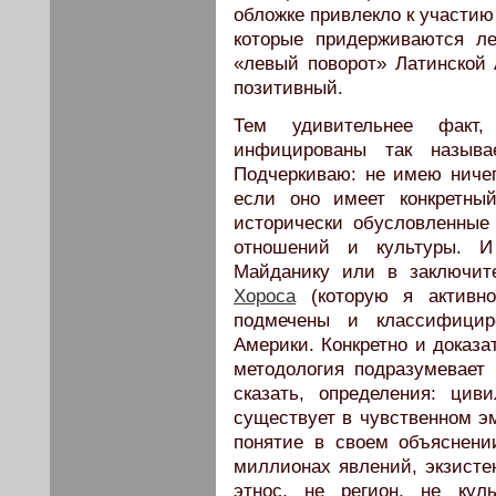
обложке привлекло к участию
которые придерживаются л
«левый поворот» Латинской 
позитивный.
Тем удивительнее факт,
инфицированы так называ
Подчеркиваю: не имею ничег
если оно имеет конкретны
исторически обусловленные
отношений и культуры. И
Майданику или в заключит
Хороса
(которую я активно
подмечены и классифицир
Америки. Конкретно и доказа
методология подразумевает 
сказать, определения: ци
существует в чувственном э
понятие в своем объяснени
миллионах явлений, экзисте
этнос, не регион, не кул