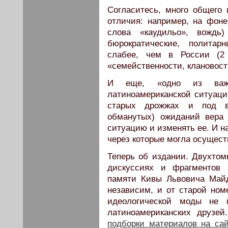
Согласитесь, много общего 
отличия: например, на фоне
слова «каудильо», вождь
бюрократические, полита
слабее, чем в России (2
«семейственности, клановост
И еще, «одно из важ
латиноамериканской ситуац
старых дрожжах и под в
обманутых) ожиданий вера 
ситуацию и изменять ее. И н
через которые могла осущест
Теперь об издании. Двухтом
дискуссиях и фрагментов 
памяти Кивы Львовича Майд
независим, и от старой ном
идеологической моды не 
латиноамериканских друзе
подборки материалов на са