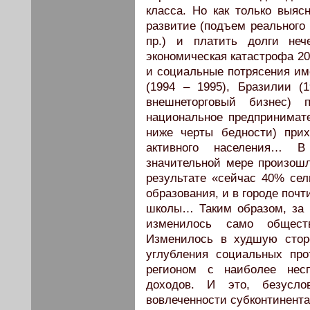
класса. Но как только выяс
развитие (подъем реального 
пр.) и платить долги неч
экономическая катастрофа 20
и социальные потрясения име
(1994 – 1995), Бразилии (
внешнеторговый бизнес) 
национальное предпринимат
ниже черты бедности) прих
активного населения… 
значительной мере произош
результате «сейчас 40% сел
образования, и в городе поч
школы… Таким образом, за 
изменилось само общест
Изменилось в худшую стор
углубления социальных пр
регионом с наиболее несп
доходов. И это, безусло
вовлеченности субконтинента 