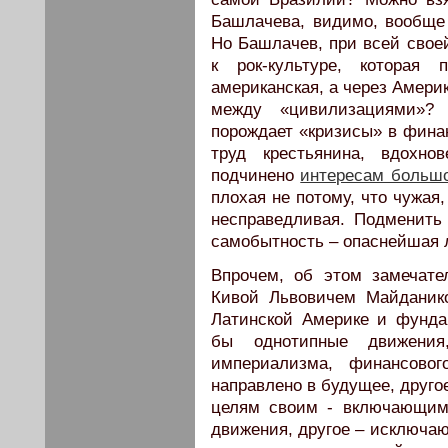
Башлачева, видимо, вообще
Но Башлачев, при всей свое
к рок-культуре, которая 
американская, а через Амери
между «цивилизациями»?
порождает «кризисы» в финан
труд крестьянина, вдохно
подчинено
интересам большо
плохая не потому, что чужая
несправедливая. Подменить
самобытность – опаснейшая 
Впрочем, об этом замечател
Кивой Львовичем Майданик
Латинской Америке и фунда
бы однотипные движения
империализма, финансовог
направлено в будущее, друго
целям своим - включающим,
движения, другое – исключ