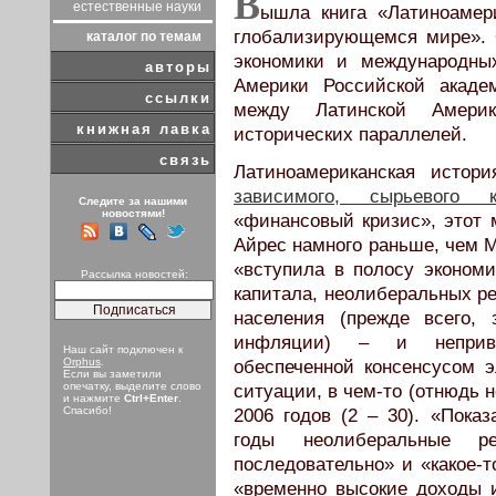
В
естественные науки
ышла книга «Латиноамер
глобализирующемся мире». 
каталог по темам
экономики и международны
авторы
Америки Российской акаде
ссылки
между Латинской Амери
книжная лавка
исторических параллелей.
связь
Латиноамериканская истор
зависимого, сырьевого к
Следите за нашими
новостями!
«финансовый кризис», этот 
Айрес намного раньше, чем М
«вступила в полосу экономи
Рассылка новостей:
капитала, неолиберальных р
населения (прежде всего,
инфляции) – и непривыч
Наш сайт подключен к
Orphus
.
обеспеченной консенсусом 
Если вы заметили
опечатку, выделите слово
ситуации, в чем-то (отнюдь н
и нажмите
Ctrl+Enter
.
Спасибо!
2006 годов (2 – 30). «Показ
годы неолиберальные ре
последовательно» и «какое-
«временно высокие доходы 