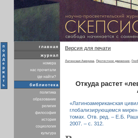
п
главная
Версия для печати
о
д
журнал
д
Латинская Америка
,
Протестное движение
,
Гло
номера
е
р
нас прочитали
ж
а
где найти?
т
Откуда растет «л
библиотека
ь
политика
образование
«Латиноамериканская циви
религия
глобализирующемся мире».
философия
томах. Отв. ред. – Е.Б. Ра
история
2007. – с. 312.
социология
культура