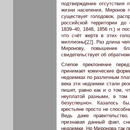
подтверждение отсутствия 
жизни населения, Миронов го
существует голодовок, расп
российской территории до 
1839–40, 1848, 1856 гг.) и по
что счёт жертв в этих гол
миллионы[
27
]. Раз длина че
Миронову, повышение бл
свидетельствует об обратном
Слепое преклонение пере
принимает комические формы
недоимках по различным плат
века эти недоимки стали рез
пишет, равно как и о том, ч
неуплатой разными, в том
безуспешно». Казалось бы
крестьяне просто не способн
Ведь даже правительство
признавая данный факт, с
недоимки. Но Миронова так п