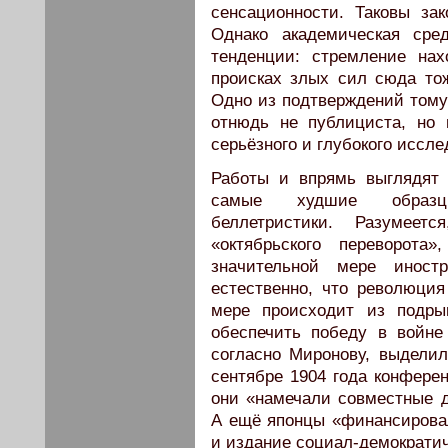
сенсационности. Таковы за
Однако академическая сре
тенденции: стремление на
происках злых сил сюда то
Одно из подтверждений тому
отнюдь не публициста, но
серьёзного и глубокого иссле
Работы и впрямь выглядят
самые худшие образцы
беллетристики. Разумее
«октябрьского переворота
значительной мере иностр
естественно, что революция
мере происходит из подры
обеспечить победу в войне
согласно Миронову, выдели
сентябре 1904 года конфере
они «намечали совместные 
А ещё японцы «финансирова
и издание социал-демократич