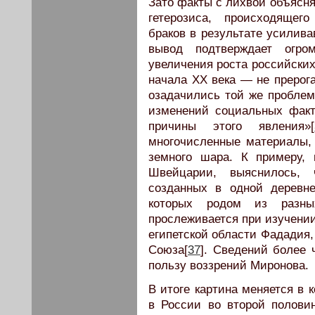
Зато факты с лихвой объяс
гетерозиса, происходящег
браков в результате усилив
вывод подтверждает огро
увеличения роста российских
начала XX века — не прерога
озадачились той же проблем
изменений социальных факт
причины этого явления»[
многочисленные материалы,
земного шара. К примеру, 
Швейцарии, выяснилось,
созданных в одной деревн
которых родом из разны
прослеживается при изучении
египетской области Фададия,
Союза[
37
]. Сведений более 
пользу воззрений Миронова.
В итоге картина меняется в 
в России во второй полови