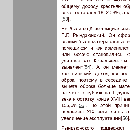
общему доходу крестьян обр
века составлял 18–20,9%, а к
[
53
].
Но была ещё неофициальная
П.Г. Рындзюнский. Он сфор
велики были материальные во
помещиком и как изменялся
или богаче становились к
удивлён, что Ковальченко и
выявлен»[
54
]. А он меняет
крестьянский доход «выро
оброк, поэтому в середине 
вычета оброка больше мате
расчёте в рублях на 1 душу
века к остатку конца XVIII в
155,6%[
55
]. По этой причи
половины XIX века лишь от
увеличение эксплуатации[
56
]
Рындзюнского поддержал 