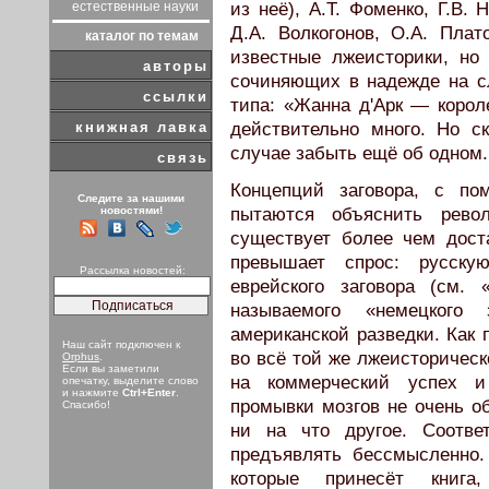
естественные науки
из неё), А.Т. Фоменко, Г.В.
Д.А. Волкогонов, О.А. Плат
каталог по темам
известные лжеисторики, но
авторы
сочиняющих в надежде на сл
ссылки
типа: «Жанна д'Арк — корол
книжная лавка
действительно много. Но с
случае забыть ещё об одном.
связь
Концепций заговора, с п
Следите за нашими
новостями!
пытаются объяснить рево
существует более чем дост
превышает спрос: русск
Рассылка новостей:
еврейского заговора (см. 
называемого «немецкого 
американской разведки. Как
Наш сайт подключен к
во всё той же лжеисторическ
Orphus
.
Если вы заметили
на коммерческий успех и
опечатку, выделите слово
и нажмите
Ctrl+Enter
.
промывки мозгов не очень о
Спасибо!
ни на что другое. Соотве
предъявлять бессмысленно.
которые принесёт книг