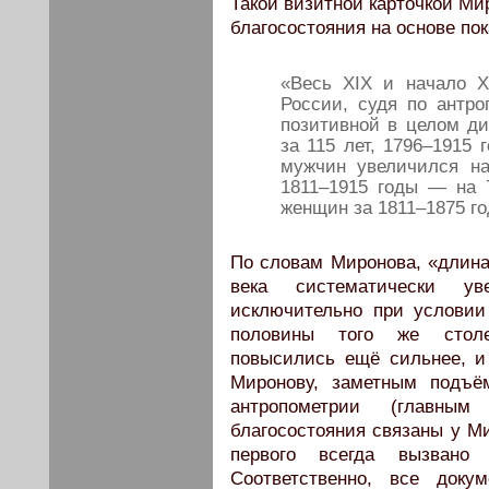
Такой визитной карточкой Ми
благосостояния на основе по
«Весь XIX и начало 
России, судя по антр
позитивной в целом ди
за 115 лет, 1796–1915
мужчин увеличился на
1811–1915 годы — на 
женщин за 1811–1875 го
По словам Миронова, «длина 
века систематически ув
исключительно при условии
половины того же столет
повысились ещё сильнее, и
Миронову, заметным подъё
антропометрии (главным
благосостояния связаны у М
первого всегда вызвано 
Соответственно, все доку