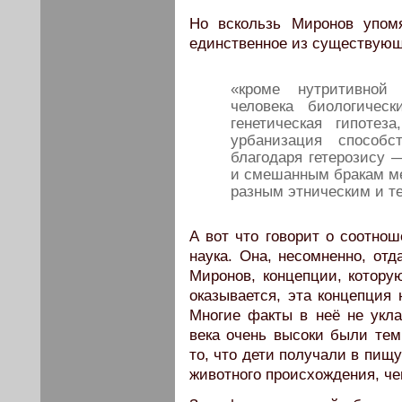
Но вскользь Миронов упом
единственное из существующ
«кроме нутритивной
человека биологичес
генетическая гипотез
урбанизация способ
благодаря гетерозису 
и смешанным бракам м
разным этническим и т
А вот что говорит о соотно
наука. Она, несомненно, отд
Миронов, концепции, котору
оказывается, эта концепция 
Многие факты в неё не укла
века очень высоки были тем
то, что дети получали в пищ
животного происхождения, че