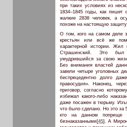
при таких условиях из неск
1834–1845 годы, как пишет 
жалкие 2838 человек, а ос
похоже на настоящую защиту 
О том, кого на самом деле 
крестьян или всё же по
характерной истории. Жил 
Страшинский. Это был 
умудрившийся за свою жизн
Без внимания властей данн
завели четыре уголовных де
беспрецедентно долго даж
правосудия». Наконец, чер
приговор, согласно котором
избежал какого-либо наказ
даже посажен в тюрьму. Изъя
что было сделано. Но это за 
кто на данном поприще 
безнаказанными[
45
]. А Миро