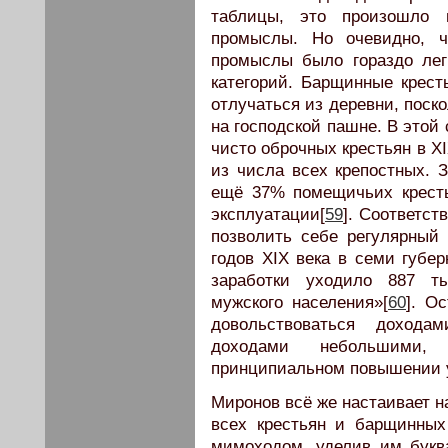
таблицы, это произошло 
промыслы. Но очевидно, ч
промыслы было гораздо ле
категорий. Барщинные крес
отлучаться из деревни, поск
на господской пашне. В этой
чисто оброчных крестьян в X
из числа всех крепостных. 
ещё 37% помещичьих крест
эксплуатации[
59
]. Соответст
позволить себе регулярный 
годов XIX века в семи губе
заработки уходило 887 ты
мужского населения»[
60
]. О
довольствоваться дохода
доходами небольшими
принципиальном повышении 
Миронов всё же настаивает 
всех крестьян и барщинных
мимоходом, уделив им букв