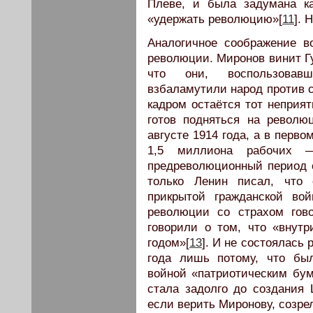
Плеве, и была задумана к
«удержать революцию»[
11
]. 
Аналогичное соображение в
революции. Миронов винит Г
что они, воспользовавш
взбаламутили народ против с
кадром остаётся тот неприя
готов подняться на револ
августе 1914 года, а в перво
1,5 миллиона рабочих —
предреволюционный период с
только Ленин писал, что 
прикрытой гражданской вой
революции со страхом гов
говорили о том, что «внутр
годом»[
13
]. И не состоялась
года лишь потому, что бы
войной «патриотическим бум
стала задолго до создания 
если верить Миронову, созре