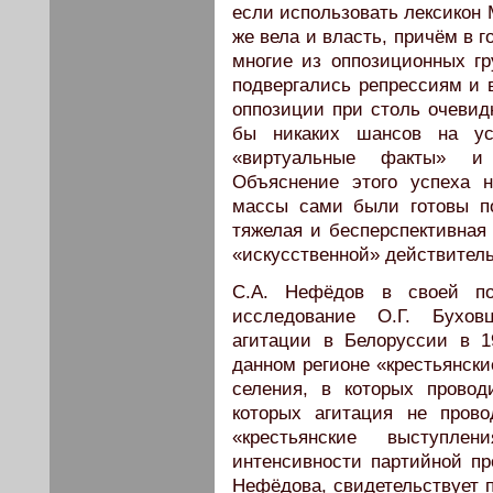
если использовать лексикон 
же вела и власть, причём в 
многие из оппозиционных гр
подвергались репрессиям и 
оппозиции при столь очевид
бы никаких шансов на у
«виртуальные факты» и «
Объяснение этого успеха 
массы сами были готовы по
тяжелая и бесперспективная
«искусственной» действитель
С.А. Нефёдов в своей п
исследование О.Г. Бухов
агитации в Белоруссии в 1
данном регионе «крестьянски
селения, в которых провод
которых агитация не пров
«крестьянские выступле
интенсивности партийной пр
Нефёдова, свидетельствует п