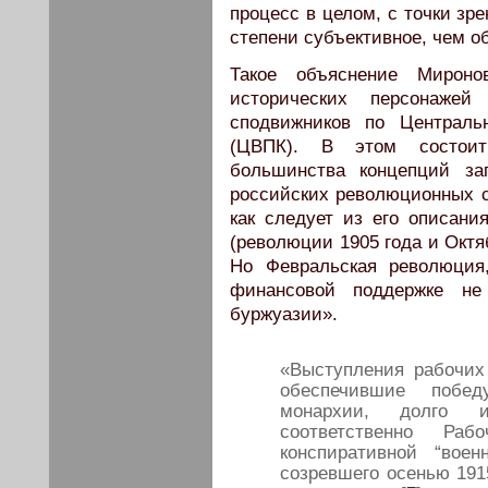
процесс в целом, с точки зр
степени субъективное, чем о
Такое объяснение Мироно
исторических персонаже
сподвижников по Централь
(ЦВПК). В этом состоит
большинства концепций за
российских революционных с
как следует из его описани
(революции 1905 года и Октя
Но Февральская революция
финансовой поддержке не 
буржуазии».
«Выступления рабочи
обеспечившие побе
монархии, долго 
соответственно Р
конспиративной “воен
созревшего осенью 191