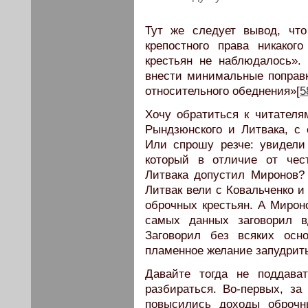
Тут же следует вывод, чт
крепостного права никако
крестьян не наблюдалось»
внести минимальные поправки
относительного обеднения»[
5
Хочу обратиться к читателя
Рындзюнского и Литвака, с 
Или спрошу резче: увидели
который в отличие от чес
Литвака допустил Миронов?
Литвак вели с Ковальченко 
оброчных крестьян. А Мироно
самых данных заговорил в
Заговорил без всяких осн
пламенное желание запудрить
Давайте тогда не поддава
разбираться. Во-первых, за
повысились доходы оброчн