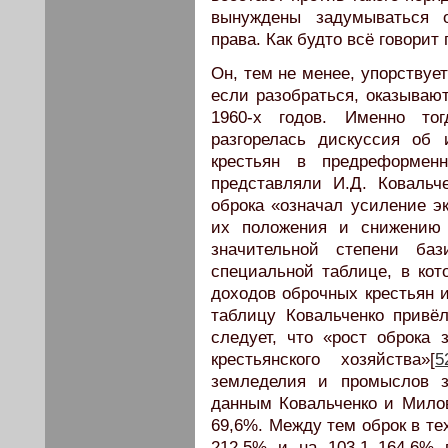
вынуждены задумываться о
права. Как будто всё говорит
Он, тем не менее, упорствуе
если разобраться, оказываю
1960-х годов. Именно тог
разгорелась дискуссия об 
крестьян в предреформен
представляли И.Д. Ковальч
оброка «означал усиление э
их положения и снижению 
значительной степени баз
специальной таблице, в кот
доходов оброчных крестьян и
таблицу Ковальченко привё
следует, что «рост оброка 
крестьянского хозяйства»[
5
земледелия и промыслов з
данным Ковальченко и Милов
69,6%. Между тем оброк в те
212,5% и на 103,1–164,6%