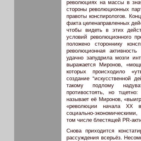
революциях на массы в зна
стороны революционных парт
правоты конспирологов. Конц
факта целенаправленных дейс
чтобы видеть в этих дейс
условий революционного пр
положено стороннику консп
революционная активность
удачно запудрила мозги инт
выражается Миронов, «мощ
которых происходило «ут
создание “искусственной де
такому подлому надува
противостоять, но тщетно:
называет её Миронов, «выиг
«революции начала ХХ в
социально-экономическими,
том числе блестящей PR-акт
Снова приходится констати
рассуждения всерьёз. Несом