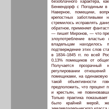
безоблачного характера, к
Бенкендорф с Погодиным в 
Наверное, помещики, воп
крепостных заботливыми н
стремилось исправлять данн
обратное, применяет фантаст
— пишет Миронов, — что пре
злоупотребление властью 
владельцам находилось 
подтверждение этих слов ста
в 1834–1845 гг. по всей Р
0,13% помещиков от общег
Получается прозрачный 
регулировании отношений
помещиками, на одинаковую 
такой объективности г
предположить, что процент 
и крестьян, не повиновав
Только практика показывает
было крайней мерой, же
землевладельческого класса 