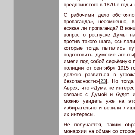
предпринятого в 1870-е годы
С рабочими дело обстояло
пропаганда», несомненно, 
всякая ли пропаганда? В кон
вопрос о роспуске Думы на
против такого шага, ссылал
которые тогда пытались п
подготовить думские агенты
имели под собой серьёзную п
полиции от сентября 1915 г
должно развиться в угрож
безопасности»[
23
]. Но тогд
Аврех, что «Дума не интерес
связано с Думой и будет 
можно увидеть уже на это
избирательно и верили лишь
их интересы.
Не получается, таким обр
монархии на обман со сторо