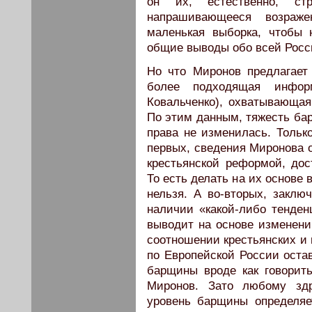
он их, естественно, ст
напрашивающееся возраж
маленькая выборка, чтобы
общие выводы обо всей Росс
Но что Миронов предлагает 
более подходящая инфор
Ковальченко), охватывающая
По этим данным, тяжесть ба
права не изменилась. Только
первых, сведения Миронова 
крестьянской реформой, дос
То есть делать на их основе
нельзя. А во-вторых, заклю
наличии «какой-либо тенде
выводит на основе изменений
соотношении крестьянских и 
по Европейской России оста
барщины вроде как говорить
Миронов. Зато любому здр
уровень барщины определяе