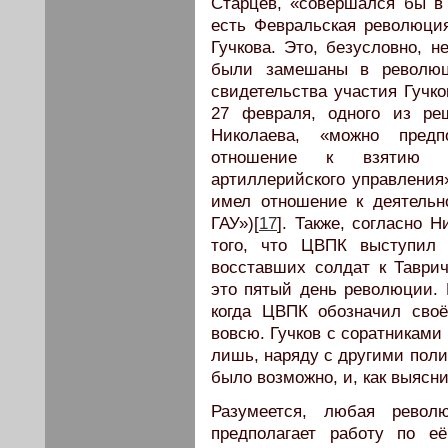
Старцев, «совершался бы в
есть Февральская революци
Гучкова. Это, безусловно, н
были замешаны в революци
свидетельства участия Гучк
27 февраля, одного из р
Николаева, «можно пред
отношение к взятию в
артиллерийского управления»
имел отношение к деятельн
ГАУ»)[
17
]. Также, согласно 
того, что ЦВПК выступил 
восставших солдат к Таврич
это пятый день революции. 
когда ЦВПК обозначил сво
вовсю. Гучков с соратниками 
лишь, наряду с другими поли
было возможно, и, как выясни
Разумеется, любая револ
предполагает работу по е