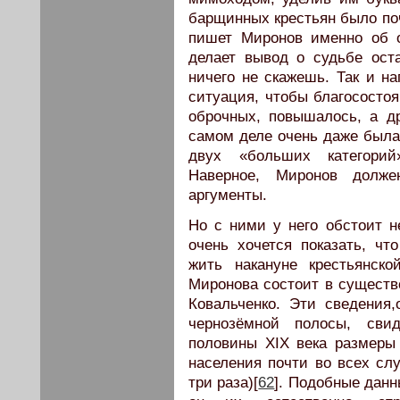
барщинных крестьян было поч
пишет Миронов именно об о
делает вывод о судьбе ост
ничего не скажешь. Так и н
ситуация, чтобы благосостоя
оброчных, повышалось, а д
самом деле очень даже была 
двух «больших категорий
Наверное, Миронов долже
аргументы.
Но с ними у него обстоит н
очень хочется показать, ч
жить накануне крестьянск
Миронова состоит в существ
Ковальченко. Эти сведения
чернозёмной полосы, свид
половины XIX века размеры
населения почти во всех слу
три раза)[
62
]. Подобные данн