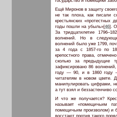
государство и помещики забо
Ещё Миронов в защиту своего
не так плоха, как писали с
крестьянских «протестных д
годы пошли на убыль»[
46
]. 
За тридцатилетие 1796–18
волнений. Но в следующе
волнений было уже 1799, поч
за 4 года с 1857-го по 18
крепостного права, отмечен
сколько за предыдущие т
зафиксировано 86 волнений,
году — 90, и в 1860 году 
читателям в новом цвете. Д
манипулировать цифрами, не
а тут взял и беззастенчиво с
И что же получается? Крес
называет «помещичьим па
помещичьим произволом) и бе
восстают против такого поря