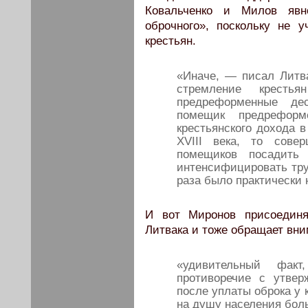
Ковальченко и Милов яв
оброчного», поскольку не 
крестьян.
«Иначе, — писал Литв
стремление крест
предреформенные дес
помещик предрефор
крестьянского дохода в
XVIII века, то сове
помещиков посадить 
интенсифицировать тру
раза было практически 
И вот Миронов присоединя
Литвака и тоже обращает вни
«удивительный фак
противоречие с утвер
после уплаты оброка у 
на душу населения боль