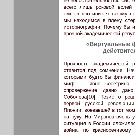
не несостоятельностью систе
всего лишь роковой волей
смысл противится такому по
мы находимся в плену стер
историографии. Почему бы и 
прочной академической репу
«Виртуальные ф
действите
Прочность академической 
ставится под сомнение. На
которыми будто бы финансир
миф — явно «осетрина вт
опровержение давно дан
Соболева[
10
]. Тезис о ре
первой русской революции
Японии, воевавшей в тот мом
на руку. Но Миронов очень 
ситуация в России сложилас
война, по красноречивому