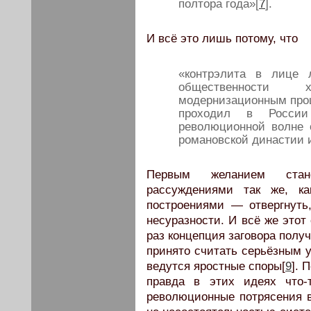
полтора года»[
7
].
И всё это лишь потому, что
«контрэлита в лице 
общественности 
модернизационным проц
проходил в Росси
революционной волне 
романовской династии 
Первым желанием стан
рассуждениями так же, ка
построениями — отвергнуть
несуразности. И всё же этот
раз концепция заговора получ
принято считать серьёзным у
ведутся яростные споры[
9
]. 
правда в этих идеях что
революционные потрясения 