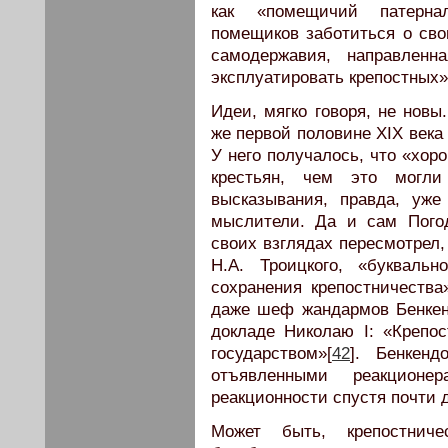
как «помещичий патернал
помещиков заботиться о сво
самодержавия, направленн
эксплуатировать крепостных»
Идеи, мягко говоря, не нов
же первой половине XIX века
У него получалось, что «хо
крестьян, чем это могл
высказывания, правда, уж
мыслители. Да и сам Погод
своих взглядах пересмотрел,
Н.А. Троицкого, «букваль
сохранения крепостничества»
даже шеф жандармов Бенкен
докладе Николаю I: «Крепос
государством»[
42
]. Бенкенд
отъявленными реакцион
реакционности спустя почти 
Может быть, крепостнич