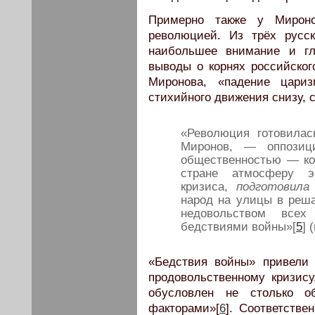
Примерно также у Мирон
революцией. Из трёх русс
наибольшее внимание и гл
выводы о корнях российског
Миронова, «падение цариз
стихийного движения снизу, 
«Революция готовила
Миронов, — оппозиц
общественностью — ко
стране атмосферу эк
кризиса,
подготовила
народ на улицы в реш
недовольством всех
бедствиями войны»[
5
] 
«Бедствия войны» привели 
продовольственному кризису
обусловлен не столько об
факторами»[
6
]. Соответстве