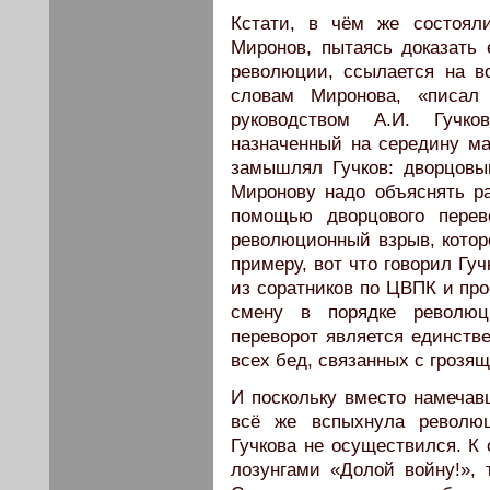
Кстати, в чём же состоял
Миронов, пытаясь доказать
революции, ссылается на во
словам Миронова, «писал
руководством А.И. Гучко
назначенный на середину ма
замышлял Гучков: дворцов
Миронову надо объяснять р
помощью дворцового перев
революционный взрыв, которо
примеру, вот что говорил Гу
из соратников по ЦВПК и про
смену в порядке революци
переворот является единств
всех бед, связанных с грозя
И поскольку вместо намечав
всё же вспыхнула революц
Гучкова не осуществился. К 
лозунгами «Долой войну!», т