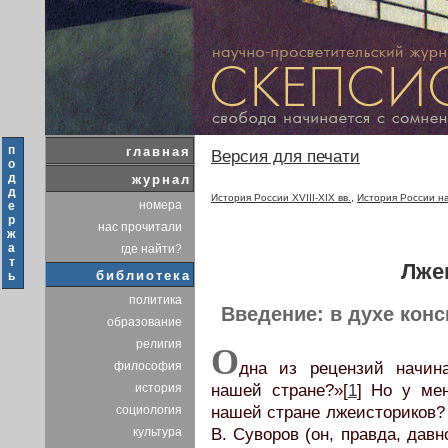
п
главная
Версия для печати
о
д
журнал
д
История России XVIII-XIX вв.
,
История России н
номера
е
р
нас прочитали
ж
а
где найти?
т
Лже
библиотека
ь
политика
Введение: в духе кон
образование
религия
О
философия
дна из рецензий начина
история
нашей стране?»[
1
] Но у мен
социология
нашей стране лжеисториков? 
культура
В. Суворов (он, правда, дав