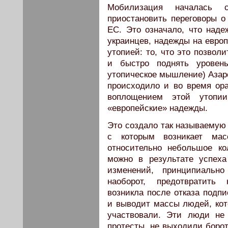
Мобилизация началась с
приостановить переговоры о
ЕС. Это означало, что наде
украинцев, надежды на европ
утопией: то, что это позвол
и быстро поднять урове
утопическое мышление) Азаро
происходило и во время ор
воплощением этой утопи
«европейские» надежды.
Это создало так называемую
с которым возникает мас
относительно небольшое ко
можно в результате успех
изменений, принципиаль
наоборот, предотвратить 
возникла после отказа подп
и выводит массы людей, кот
участвовали. Эти люди не
протесты, не выходили борот