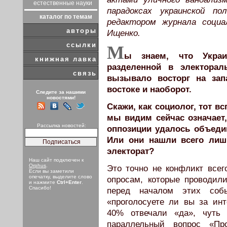
естественные науки
парадоксах украинской п
каталог по темам
редактором журнала социа
авторы
Ищенко.
ссылки
М
ы знаем, что Украи
книжная лавка
разделенной в электорал
связь
вызывало восторг на зап
востоке и наоборот.
Следите за нашими
новостями!
Скажи, как социолог, тот в
мы видим сейчас означает
Рассылка новостей:
оппозиции удалось объеди
Или они нашли всего лиш
электорат?
Наш сайт подключен к
Orphus
.
Это точно не конфликт всег
Если вы заметили
опечатку, выделите слово
опросам, которые проводили
и нажмите
Ctrl+Enter
.
Спасибо!
перед началом этих соб
«проголосуете ли вы за ин
40% отвечали «да», чуть
параллельный вопрос «Пр