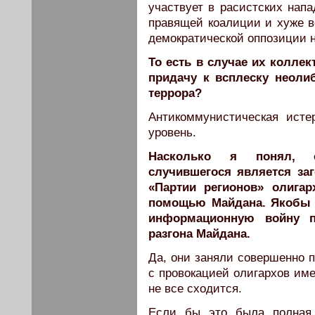
участвует в расистских нап
правящей коалиции и хуже вс
демократической оппозиции не
То есть в случае их колл
придачу к всплеску неоли
террора?
Антикоммунистическая исте
уровень.
Насколько я понял, с
случившегося является за
«Партии регионов» олигар
помощью Майдана. Якобы 
информационную войну п
разгона Майдана.
Да, они заняли совершенно 
с провокацией олигархов име
не все сходится.
Если бы это была полная 