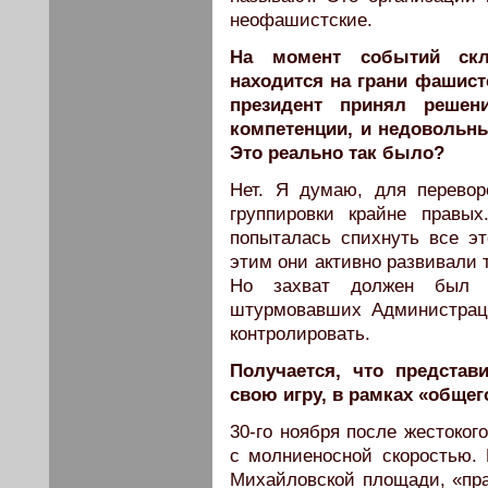
неофашистские.
На момент событий скл
находится на грани фашист
президент принял решен
компетенции, и недовольн
Это реально так было?
Нет. Я думаю, для перево
группировки крайне правы
попыталась спихнуть все эт
этим они активно развивали 
Но захват должен был п
штурмовавших Администрац
контролировать.
Получается, что представ
свою игру, в рамках «общег
30-го ноября после жестоког
с молниеносной скоростью.
Михайловской площади, «пра