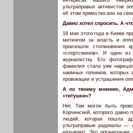
интересах нашего «мирн
ультраправых активистов оп
об этом прямо писали на свои
Давно хотел спросить. А чт
18 мая этого года в Киеве п
митингом за власть и опп
произошли столкновения к
«спортсменов». И один и
журналистку. Его фотогра
фамилия стала уже нарицат
наемных гопников, которых 
провокации и устрашения оп
А по твоему мнению, Адм
«титушки»?
Нет. Там могли быть пров
Корчинский, которого давно 
людей, которая пошла д
ультраправые радикалы — «
называют. Это организации 