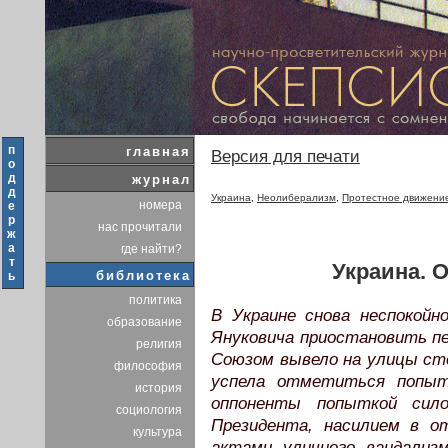
п
главная
Версия для печати
о
д
журнал
д
Украина
,
Неолиберализм
,
Протестное движени
номера
е
р
нас прочитали
ж
а
где найти?
т
Украина. 
библиотека
ь
политика
В Украине снова неспокой
образование
Януковича приостановить пе
религия
Союзом вывело на улицы ст
философия
успела отметиться попытк
история
оппоненты попыткой сил
социология
Президента, насилием в о
культура
актами уличного вандализ