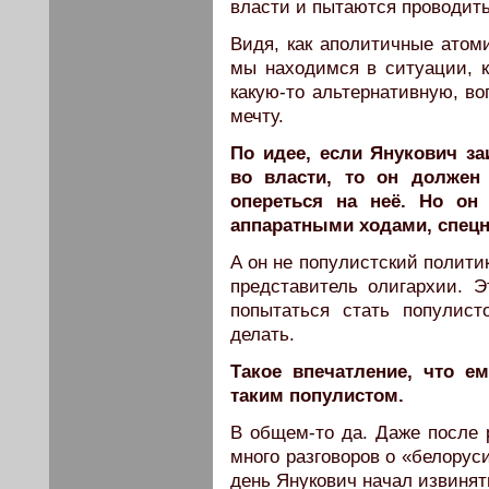
власти и пытаются проводить
Видя, как аполитичные атом
мы находимся в ситуации, 
какую-то альтернативную, в
мечту.
По идее, если Янукович за
во власти, то он должен
опереться на неё. Но он 
аппаратными ходами, спецн
А он не популистский политик
представитель олигархии. 
попытаться стать популис
делать.
Такое впечатление, что е
таким популистом.
В общем-то да. Даже после 
много разговоров о «белорус
день Янукович начал извинят