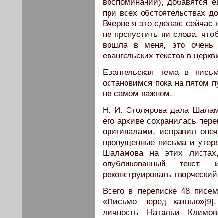
воспоминаний), добавятся 
при всех обстоятельствах д
Вчерне я это сделаю сейчас 
не пропустить ни слова, чт
вошла в меня, это очень 
евангельских текстов в церкви
Евангельская тема в пись
остановимся пока на пятом пу
не самом важном.
Н. И. Столярова дала Шалам
его архиве сохранилась пере
оригиналами, исправил опеч
пропущенные письма и утер
Шаламова на этих листах
опубликованный текст,
реконструировать творческий
Всего в переписке 48 писем
«Письмо перед казнью»[
9
]
личность Натальи Климо