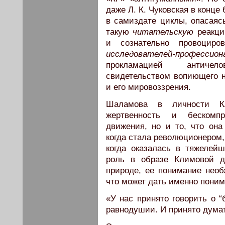
даже Л. К. Чуковская в конце
в самиздате циклы, опасаяс
такую
читательскую
реакци
и сознательно провоцир
исследователей-профессион
прокламацией античел
свидетельством вопиющего н
и его мировоззрения.
Шаламова в личности Кл
жертвенность и бескомпр
движения, но и то, что она
когда стала революционером,
когда оказалась в тяжелей
роль в образе Климовой д
природе, ее понимание необ
что может дать именно поним
«У нас принято говорить о “
равнодушии. И принято думат