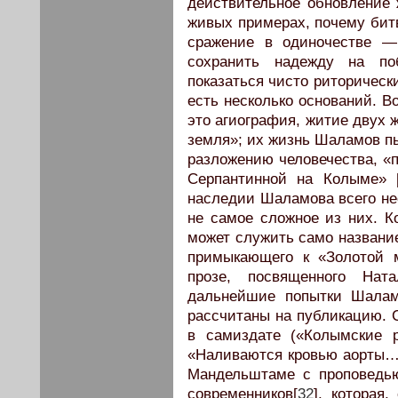
действительное обновление ж
живых примерах, почему битв
сражение в одиночестве —
сохранить надежду на по
показаться чисто риторическ
есть несколько оснований. В
это агиография, житие двух
земля»; их жизнь Шаламов п
разложению человечества, «
Серпантинной на Колыме» [
наследии Шаламова всего не
не самое сложное из них. К
может служить само название
примыкающего к «Золотой м
прозе, посвященного Нат
дальнейшие попытки Шалам
рассчитаны на публикацию. 
в самиздате («Колымские 
«Наливаются кровью аорты…
Мандельштаме с проповедь
современников[
32
], которая