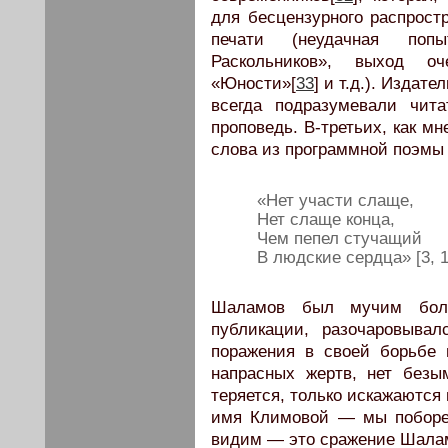
для бесцензурного распростр
печати (неудачная поп
Раскольников», выход о
«Юности»[
33
] и т.д.). Издат
всегда подразумевали чита
проповедь. В-третьих, как м
слова из программной поэмы 
«Нет участи слаще,
Нет слаще конца,
Чем пепел стучащий
В людские сердца» [3, 1
Шаламов был мучим боле
публикации, разочаровыва
поражения в своей борьбе 
напрасных жертв, нет безы
теряется, только искажаются
имя Климовой — мы поборем
видим — это сражение Шала