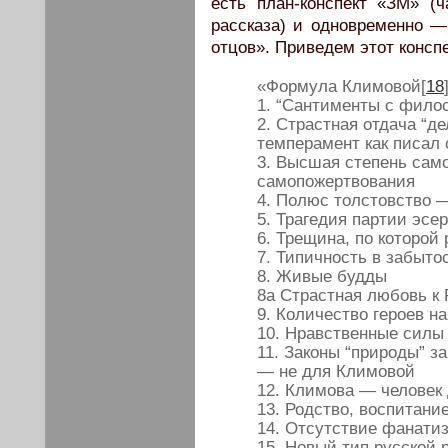
есть план-конспект «ЗМ» (
рассказа) и одновременно —
отцов». Приведем этот консп
«Формула Климовой[
18
1. “Сантименты с фило
2. Страстная отдача “д
темперамент как писал 
3. Высшая степень сам
самопожертвования
4. Полюс толстовство 
5. Трагедия партии эсер
6. Трещина, по которой
7. Типичность в забыто
8. Живые будды
8а Страстная любовь к
9. Количество героев н
10. Нравственные силы
11. Законы “природы” з
— не для Климовой
12. Климова — человек 
13. Родство, воспитани
14. Отсутствие фанати
15. Новый тип русской