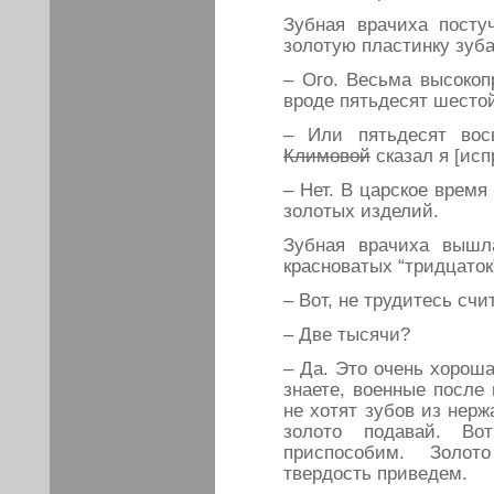
Зубная врачиха посту
золотую пластинку зуб
– Ого. Весьма высокопр
вроде пятьдесят шесто
– Или пятьдесят в
Климовой
сказал я [ис
– Нет. В царское время
золотых изделий.
Зубная врачиха вышл
красноватых “тридцаток”
– Вот, не трудитесь счи
– Две тысячи?
– Да. Это очень хорош
знаете, военные после
не хотят зубов из нер
золото подавай. В
приспособим. Золо
твердость приведем.