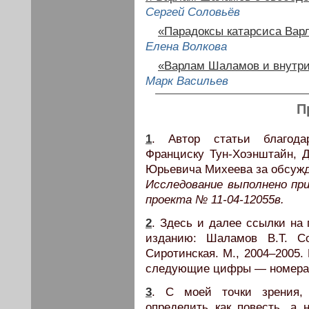
Сергей Соловьёв
«Парадоксы катарсиса Ва
Елена Волкова
«Варлам Шаламов и внутри
Марк Васильев
П
1
. Автор статьи благода
Франциску Тун-Хоэнштайн, 
Юрьевича Михеева за обсужде
Исследование выполнено пр
проекта № 11-04-12055в.
2
. Здесь и далее ссылки на
изданию: Шаламов В.Т. Со
Сиротинская. М., 2004–2005.
следующие цифры — номера 
3
. С моей точки зрения,
определить как повесть, а 