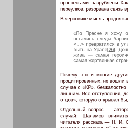
проспектами разрублены Хам
переулков, разорвана связь вр
В черновике мысль продолжа
«По Пресне я хожу о
остались следы барри
<…> превратился в ул
быть на Урале[
26
]. До
жива — самая героиче
самая жертвенная стра
Почему эти и многие други
процитированных, не вошли в
случае с «КР», безжалостно 
лишним. Все отступления, д
отцов», которую открывал бы
Отдельный вопрос — автор
случай: Шаламов внимате
читателя рассказа — Н. И. 