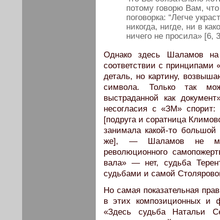
потому говорю Вам, что
поговорка: “Легче украс
никогда, нигде, ни в ка
ничего не просила» [6, 3
Однако здесь Шаламов на
соответствии с принципами «
деталь, но картину, возвыш
символа. Только так мо
выстраданной как документ
несогласия с «ЗМ» спорит:
[подруга и соратница Климо
занимала какой-то большой 
же], — Шаламов не мож
революционного самопожерт
вала» — нет, судьба Терен
судьбами и самой Столярово
Но самая показательная пра
в этих композиционных и ф
«Здесь судьба Натальи Се