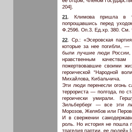
ее отцом, членом Государств
204].
21
. Климова пришла в те
попрощавшись перед уходо
Ф.2596. Оп.3. Ед.хр. 380. См. 
22
. Ср.: «Эсеровская парти
которые за нее погибли, —
были лучшие люди России, 
нравственным качества
пожертвовавшие своими жи
героической “Народной вол
Михайлова, Кибальчича.
Эти люди перенесли огонь 
террориста — полгода, по ст
героически умирали. Герш
Зильберберг — все эти л
Морозов, Желябов или Перов
И в свержении самодержави
роль. Но история не пошла 
трагедия партии, ее людей» [