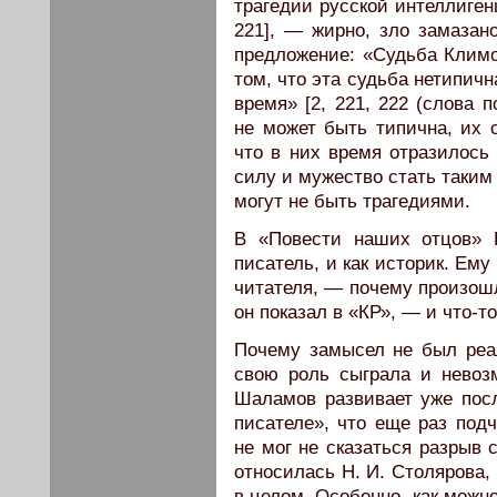
трагедии русской интеллиген
221], — жирно, зло замазан
предложение: «Судьба Климо
том, что эта судьба нетипичн
время» [2, 221, 222 (слова 
не может быть типична, их 
что в них время отразилось
силу и мужество стать таким
могут не быть трагедиями.
В «Повести наших отцов» 
писатель, и как историк. Ем
читателя, — почему произошл
он показал в «КР», — и что-т
Почему замысел не был реал
свою роль сыграла и невоз
Шаламов развивает уже посл
писателе», что еще раз подч
не мог не сказаться разрыв 
относилась Н. И. Столярова,
в целом. Особенно, как можн