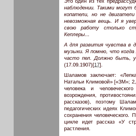
Это один из тех предрассуд
наблюдении. Такими могут 
копатели, но не двигател
невозможная вещь. И я уве
свою работу столько ст
Кеплеры...
А для развития чувства в
музыки. Я помню, что когда 
часто пел. Должно быть, 
(17.09.1907)[
17
].
Шаламов заключает: «Леп
Натальи Климовой» [«ЗМ»; 2,
человека и человеческог
возрождения, противостоя
рассказов), поэтому Шала
педагогических идеях Климо
сохранения человеческого. 
цикле идет рассказ «У ст
растления.