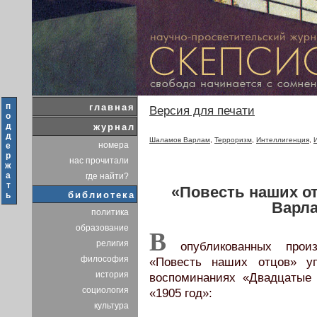
п
главная
Версия для печати
о
д
журнал
д
Шаламов Варлам
,
Терроризм
,
Интеллигенция
,
номера
е
р
нас прочитали
ж
а
где найти?
т
«Повесть наших о
библиотека
ь
Варл
политика
образование
В
религия
опубликованных произ
философия
«Повесть наших отцов» уп
история
воспоминаниях «Двадцатые
социология
«1905 год»:
культура