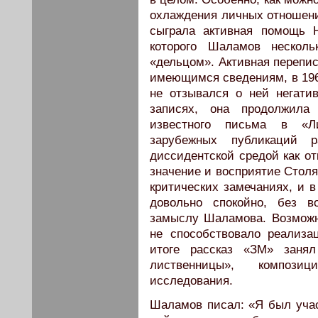
охлаждения личных отношени
сыграла активная помощь 
которого Шаламов несколь
«дельцом». Активная перепис
имеющимся сведениям, в 196
не отзывался о ней негати
записях, она продолжил
известного письма в «Л
зарубежных публикаций р
диссидентской средой как от
значение и восприятие Стол
критических замечаниях, и в
довольно спокойно, без в
замыслу Шаламова. Возможн
не способствовало реализа
итоге рассказ «ЗМ» заня
лиственницы», композиц
исследования.
Шаламов писал: «Я был учас