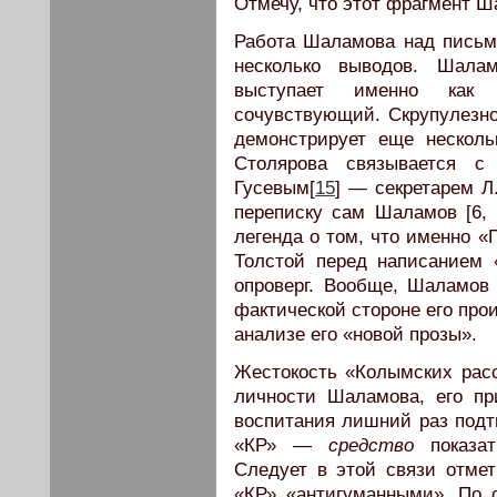
Отмечу, что этот фрагмент 
Работа Шаламова над письм
несколько выводов. Шал
выступает именно ка
сочувствующий. Скрупулезн
демонстрирует еще несколь
Столярова связывается с
Гусевым[
15
] — секретарем Л.
переписку сам Шаламов [6, 
легенда о том, что именно 
Толстой перед написанием 
опроверг. Вообще, Шаламов 
фактической стороне его про
анализе его «новой прозы».
Жестокость «Колымских расс
личности Шаламова, его пр
воспитания лишний раз подт
«КР» —
средство
показат
Следует в этой связи отмет
«КР» «антигуманными». По с