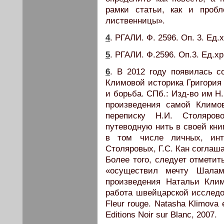
рамки статьи, как и проб
лиственницы».
4
. РГАЛИ. Ф. 2596. Оп. 3. Ед.х
5
. РГАЛИ. Ф.2596. Оп.3. Ед.хр
6
. В 2012 году появилась с
Климовой историка Григория 
и борьба. СПб.: Изд-во им Н
произведения самой Климо
переписку Н.И. Столяро
путеводную нить в своей кни
в том числе личных, ин
Столяровых, Г.С. Кан соглаш
Более того, следует отметит
«осуществил мечту Шалам
произведения Натальи Кли
работа швейцарской исследо
Fleur rouge. Natasha Klimova 
Editions Noir sur Blanc, 2007.