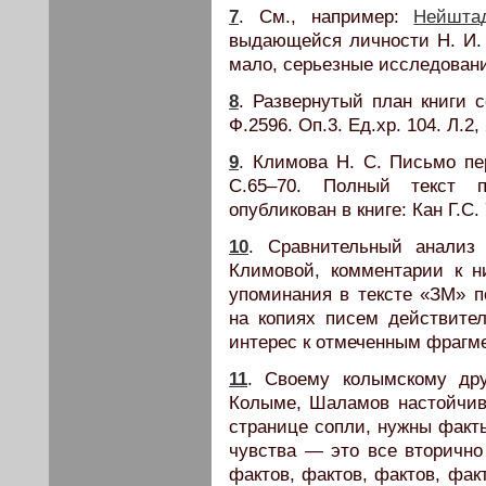
7
. См., например:
Нейшта
выдающейся личности Н. И. 
мало, серьезные исследован
8
. Развернутый план книги 
Ф.2596. Оп.3. Ед.хр. 104. Л.2, 
9
. Климова Н. С. Письмо пе
С.65–70. Полный текст 
опубликован в книге: Кан Г.С. 
10
. Сравнительный анализ
Климовой, комментарии к н
упоминания в тексте «ЗМ» п
на копиях писем действите
интерес к отмеченным фрагм
11
. Своему колымскому дру
Колыме, Шаламов настойчив
странице сопли, нужны факты
чувства — это все вторично
фактов, фактов, фактов, фак