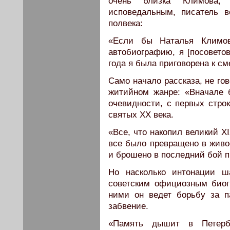
очень близка Климова, 
исповедальным, писатель в
полвека:
«Если бы Наталья Климо
автобиографию, я [посоветов
года я была приговорена к см
Само начало рассказа, не го
житийном жанре: «Вначале 
очевидности, с первых строк
святых XX века.
«Все, что накопил великий X
все было превращено в живо
и брошено в последний бой п
Но насколько интонации ш
советским официозным биог
ними он ведет борьбу за п
забвение.
«Память дышит в Петербу