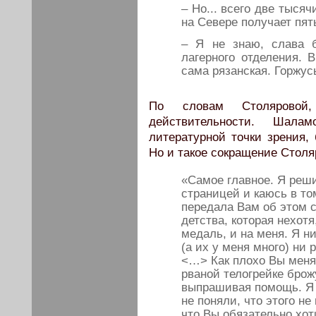
– Но... всего две тысяч
на Севере получает пять
– Я не знаю, слава б
лагерного отделения. 
сама рязанская. Горжу
По словам Столяровой,
действительности. Шала
литературной точки зрения,
Но и такое сокращение Столя
«Самое главное. Я реши
страницей и каюсь в то
передала Вам об этом с
детства, которая нехотя
медаль, и на меня. Я ни
(а их у меня много) ни 
<…> Как плохо Вы меня 
рваной телогрейке брож
выпрашивая помощь. Я 
не поняли, что этого не
что Вы обязательно хот