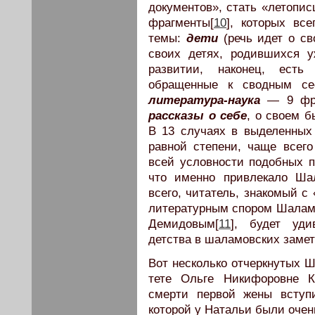
документов», стать «летоп
фрагменты[
10
], которых вс
темы:
дети
(речь идет о св
своих детях, родившихся 
развитии, наконец, есть
обращенные к сводным с
литература-наука
— 9 фра
рассказы о себе
, о своем 
В 13 случаях в выделенных
равной степени, чаще всег
всей условности подобных п
что именно привлекало Ша
всего, читатель, знакомый с
литературным спором Шаламов
Демидовым[
11
], будет уд
детства в шаламовских замет
Вот несколько отчеркнутых 
тете Ольге Никифоровне К
смерти первой жены вступ
которой у Натальи были очен