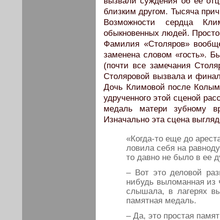
вызвали суждения об ее отц
близким другом. Тысяча прич
Возможности сердца Кли
обыкновенных людей. Просто
Фамилия «Столяров» вообщ
заменена словом «гость». Б
(почти все замечания Столя
Столяровой вызвала и финал
Дочь Климовой после Колымы
удрученного этой сценой рас
медаль матери зубному в
Изначально эта сцена выгляд
«Когда-то еще до арест
ловила себя на равноду
то давно не было в ее 
– Вот это деловой раз
нибудь выломанная из 
слышала, в лагерях в
памятная медаль.
– Да, это простая памя