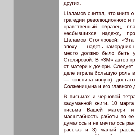
других.
Шаламов считал, что книга о
трагедии революционного и 
нравственный образец, пл
несбывшихся надежд, пр
Шаламов Столяровой: «Эта 
эпоху — надеть намордник на
место должно было быть 
Столяровой. В «ЗМ» автор п
от матери к дочери. Следует
деле играла большую роль в
— конспиративную), достато
Солженицына и его главного
В письмах и черновой тетр
задуманной книги. 10 март
письма Вашей матери и 
масштабность работы по ее
думалось и не мечталось ран
рассказ и 3) малый расск