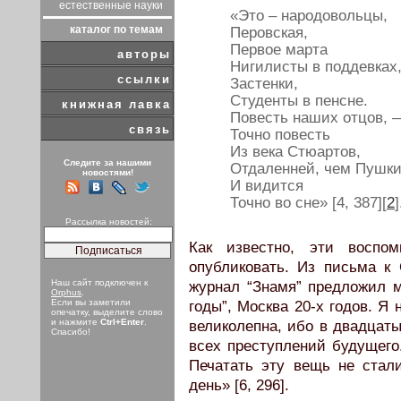
естественные науки
«Это – народовольцы,
каталог по темам
Перовская,
Первое марта
авторы
Нигилисты в поддевках
ссылки
Застенки,
Студенты в пенсне.
книжная лавка
Повесть наших отцов, 
связь
Точно повесть
Из века Стюартов,
Следите за нашими
Отдаленней, чем Пушки
новостями!
И видится
Точно во сне» [4, 387][
2
]
Рассылка новостей:
Как известно, эти воспо
опубликовать. Из письма к 
Наш сайт подключен к
журнал “Знамя” предложил 
Orphus
.
Если вы заметили
годы”, Москва 20-х годов. Я
опечатку, выделите слово
и нажмите
Ctrl+Enter
.
великолепна, ибо в двадцаты
Спасибо!
всех преступлений будущего.
Печатать эту вещь не стал
день» [6, 296].