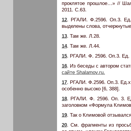
проклятое прошлое…» // Шал
2011. С.63.
12
. РГАЛИ. Ф.2596. Оп.3. Ед
выделены слова, отчеркнуты
13
. Там же. Л.28.
14
. Там же. Л.44.
15
. РГАЛИ. Ф. 2596. Оп.3. Ед. 
16
. Из беседы с автором ста
сайте Shalamov.ru.
17
. РГАЛИ. Ф.2596. Оп.3. Ед.
особенно высоко [6, 388].
18
. РГАЛИ. Ф. 2596. Оп. 3. 
заголовком «Формула Климов
19
. Так о Климовой отзывалс
20
. См. фрагменты из прось