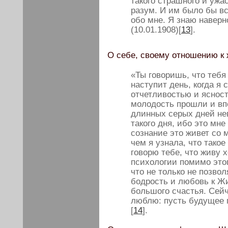
такого страшного и ужас
разум. И им было бы вс
обо мне. Я знаю наверн
(10.01.1908)[
13
].
О себе, своему отношению к 
«Ты говоришь, что тебя
наступит день, когда я
отчетливостью и ясност
молодость прошли и вп
длинных серых дней не
такого дня, ибо это мне
сознание это живет со 
чем я узнала, что такое
говорю тебе, что живу х
психологии помимо этог
что не только не позво
бодрость и любовь к Жи
большого счастья. Сейч
люблю: пусть будущее г
[
14
].