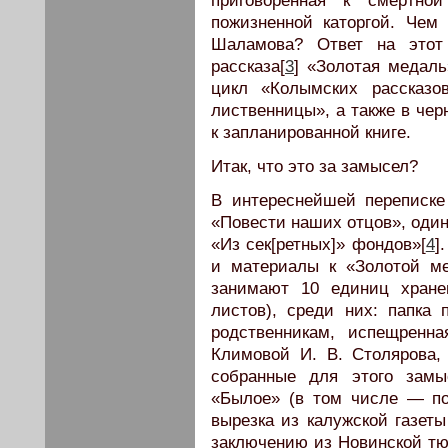
приговоренная к смертно
пожизненной каторгой. Чем
Шаламова? Ответ на этот
рассказа[
3
] «Золотая медал
цикл «Колымских рассказ
лиственницы», а также в чер
к запланированной книге.
Итак, что это за замысел?
В интереснейшей переписке
«Повести наших отцов», один
«Из сек[ретных]» фондов»[
4
]
и материалы к «Золотой м
занимают 10 единиц хране
листов), среди них: папка
родственникам, испещренн
Климовой И. В. Столярова
собранные для этого замы
«Былое» (в том числе — по
вырезка из калужской газет
заключению из Новинской тю