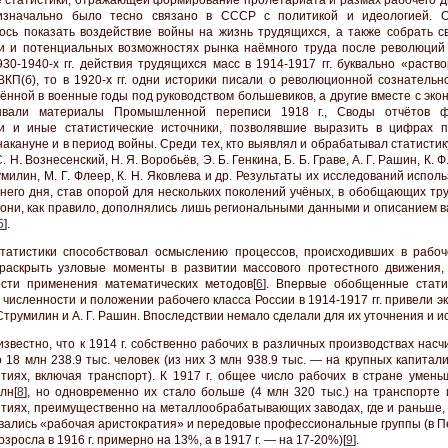
 изначально было тесно связано в СССР с политикой и идеологией. 
ось показать воздействие войны на жизнь трудящихся, а также собрать с
и и потенциальных возможностях рынка наёмного труда после революций 
930-1940-х гг. действия трудящихся масс в 1914-1917 гг. буквально «раств
ВКП(б), то в 1920-х гг. одни историки писали о революционной сознательн
ённой в военные годы под руководством большевиков, а другие вместе с эк
ывали материалы Промышленной переписи 1918 г., Своды отчётов ф
и и иные статистические источники, позволявшие выразить в цифрах 
накануне и в период войны. Среди тех, кто выявлял и обрабатывал статистик
 C. H. Вознесенский, Н. Я. Воробьёв, Э. Б. Генкина, Б. Б. Граве, А. Г. Рашин, К. 
умилин, М. Г. Флеер, К. Н. Яковлева и др. Результаты их исследований испол
него дня, став опорой для нескольких поколений учёных, в обобщающих тру
г. они, как правило, дополнялись лишь региональными данными и описанием
5
].
татистики способствовал осмыслению процессов, происходивших в рабоч
раскрыть узловые моменты в развитии массового протестного движения,
сти применения математических методов[
6
]. Впервые обобщенные стати
 численности и положении рабочего класса России в 1914-1917 гг. привели 
. Струмилин и А. Г. Рашин. Впоследствии немало сделали для их уточнения и и
известно, что к 1914 г. собственно рабочих в различных производствах нас
 18 млн 238.9 тыс. человек (из них 3 млн 938.9 тыс. — на крупных капитал
тиях, включая транспорт). К 1917 г. общее число рабочих в стране умень
лн[
8
], но одновременно их стало больше (4 млн 320 тыс.) на транспорте 
тиях, преимущественно на металлообрабатывающих заводах, где и раньше, 
ались «рабочая аристократия» и передовые профессиональные группы (в П
озросла в 1916 г. примерно на 13%, а в 1917 г. — на 17-20%)[
9
].