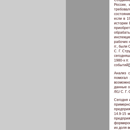
России,
требовал
состояни
если в 1
истории 
приобрет
обрабат
инспекци
рабочих 
гг., были
С. Г. Стр
сегодняш
1980-х г
событий[
Анализ с
помогал 
возможно
данные о
/91/ С. Г
Сегодня 
примерно
предприя
14.9-15 м
предприя
формиров
их доля в