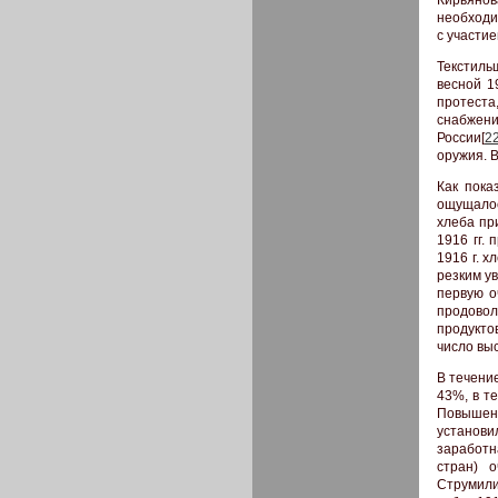
необходи
с участие
Текстиль
весной 1
протеста
снабжени
России[
2
оружия. 
Как пока
ощущалос
хлеба пр
1916 гг.
1916 г. х
резким у
первую о
продовол
продукто
число выс
В течени
43%, в т
Повышени
установи
заработн
стран) 
Струмилин