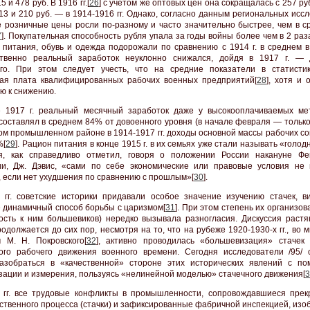
5 и 478 руб. В 1916 гг.[
26
] с учётом же оптовых цен она сокращалась с 257 руб.
213 и 210 руб. — в 1914-1916 гг. Однако, согласно данным региональных исс
 розничные цены росли по-разному и часто значительно быстрее, чем в с
7
]. Покупательная способность рубля упала за годы войны более чем в 2 раза,
 питания, обувь и одежда подорожали по сравнению с 1914 г. в среднем в 
ственно реальный заработок неуклонно снижался, дойдя в 1917 г. —
го. При этом следует учесть, что на средние показатели в статисти
ая плата квалифицированных рабочих военных предприятий[
28
], хотя и
ю к снижению.
 1917 г. реальный месячный заработок даже у высокооплачиваемых ме
составлял в среднем 84% от довоенного уровня (в начале февраля — только
ом промышленном районе в 1914-1917 гг. доходы основной массы рабочих со
%[
29
]. Рацион питания в конце 1915 г. в их семьях уже стали называть «голод
я, как справедливо отметил, говоря о положении России накануне Фе
и, Дж. Дэвис, «сами по себе экономические или правовые условия не
, если нет ухудшения по сравнению с прошлым»[
30
].
 гг. советские историки придавали особое значение изучению стачек, в
 динамичный способ борьбы с царизмом[
31
]. При этом степень их организов
ость к ним большевиков) нередко вызывала разногласия. Дискуссия растя
одолжается до сих пор, несмотря на то, что на рубеже 1920-1930-х гг., во 
 М. Н. Покровского[
32
], активно проводилась «большевизация» стачек
ого рабочего движения военного времени. Сегодня исследователи /95/ 
азобраться в «качественной» стороне этих исторических явлений с п
ации и измерения, пользуясь «нелинейной моделью» стачечного движения[
3
 гг. все трудовые конфликты в промышленности, сопровождавшиеся пре
ственного процесса (стачки) и зафиксированные фабричной инспекцией, изо