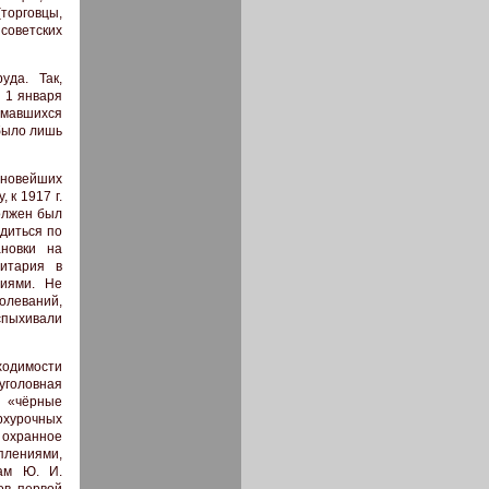
орговцы,
советских
уда. Так,
 1 января
нимавшихся
 было лишь
 новейших
 к 1917 г.
должен был
диться по
ановки на
нитария в
иями. Не
леваний,
спыхивали
ходимости
уголовная
в «чёрные
рхурочных
 охранное
плениями,
там Ю. И.
ов первой