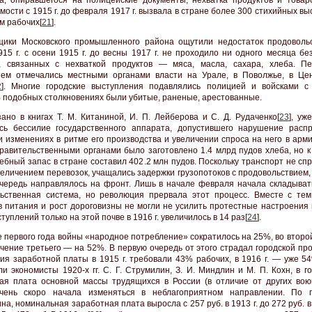
мости с 1915 г. до февраля 1917 г. вызвала в стране более 300 стихийных в
м рабочих[
21
].
щики Московского промышленного района ощутили недостаток продоволь
915 г. с осени 1915 г. до весны 1917 г. не проходило ни одного месяца б
, связанных с нехваткой продуктов — мяса, масла, сахара, хлеба. П
ем отмечались местными органами власти на Урале, в Поволжье, в Це
2
]. Многие городские выступления подавлялись полицией и войсками 
В подобных столкновениях были убитые, раненые, арестованные.
зано в книгах Т. М. Китаниной, И. П. Лейберова и С. Д. Рудаченко[
23
], уж
ь бессилие государственного аппарата, допустившего нарушение расп
и изменениях в ритме его производства и увеличении спроса на него в арми
 правительственными органами было заготовлено 1.4 млрд пудов хлеба, но 
лебный запас в стране составил 402.2 млн пудов. Поскольку транспорт не сп
величением перевозок, учащались задержки грузопотоков с продовольствием,
чередь направлялось на фронт. Лишь в начале февраля начала складыват
ьственная система, но революция прервала этот процесс. Вместе с тем
в питания и рост дороговизны не могли не усилить протестные настроения 
туплений только на этой почве в 1916 г. увеличилось в 14 раз[
24
].
е первого года войны «народное потребление» сократилось на 25%, во второ
ечение третьего — на 52%. В первую очередь от этого страдал городской пр
я заработной платы в 1915 г. требовали 43% рабочих, в 1916 г. — уже 5
ли экономисты 1920-х гг. С. Г. Струмилин, З. И. Миндлин и М. П. Кохн, в 
ая плата основной массы трудящихся в России (в отличие от других вою
очень скоро начала изменяться в неблагоприятном направлении. По 
а, номинальная заработная плата выросла с 257 руб. в 1913 г. до 272 руб. в