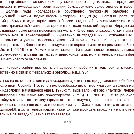
го партийного «внимания», утомительного догматизма предста
яющей и руководящей роли партии большевиков», закостенелости идеол
в. Долгие годы исследование собственно положения рабочего 
юционной России подменялось историей РСДРП(б). Сегодня рост пр
ний рабочих в ходе нарастания в России в годы войны экономического и с
ского кризиса всё чаще растворяется в стихии «красной смуты». Нередко з
озданные несколькими поколениями учёных, блестяще владевших научными
 источников и археографией и буквально выстрадавших и отвоевавших
иональное изучение массовых движений начала XX в. В результате п
е перекосы, небрежные и непродуманные характеристики социального облик
ьбы в 1914-1917 гг. Между тем историографическая преемственность выра
 столкновении и развитии тех или иных концепций, но и в генерализации фа
а и его нового осмысления.
кой историографии протестные настроения рабочих в годы войны рассма
ственно в связи с Февральской революцией[
1
]. /90/
х анализ не менее важен и для создания адекватного представления об обли
ционной России[
2
]. Постепенное освобождение от постулатов и штампов ма
 идеологии, начавшееся ещё В 1970-х гг., вызывало интерес к тактике «левого
цированному изучению пролетариата и т. д. В 1980-1990-х гг. рабоча
 обсуждалась на международных коллоквиумах, но после развал
тического движения её стали воспринимать на Западе как нечто «антикварн
одимое[
3
], и хотя теперь кризис, кажется, уже пройден, выход из него в оте
отличие от западной, явно затягивается[
4
].
* * *
 статистики, отражающей формирование пролетариата и размах рабочего д