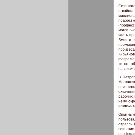
Сказывал
в войска
миллиона
подростк
(професс
могли быт
часть пр
Вместе 
промышл
производ
Кирьянов
февралю 
те, кто 
начала» 
В Петрог
Московс
призывно
охваченн
рабочих, 
нему окр
исключите
Опытным 
пользова
отрасли[
воински
професси