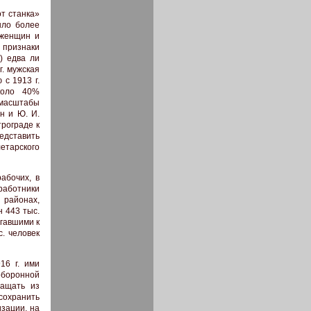
т станка»
шло более
 женщин и
 признаки
) едва ли
г. мужская
с 1913 г.
коло 40%
 масштабы
ан и Ю. И.
трограде к
редставить
летарского
абочих, в
работники
 районах,
н 443 тыс.
егавшими к
с. человек
16 г. ими
оборонной
ращать из
сохранить
изации, на