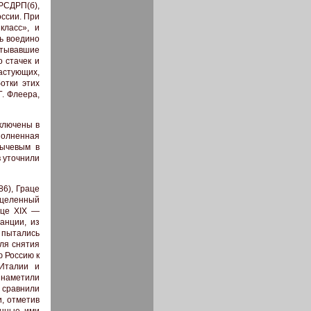
 РСДРП(б),
ссии. При
класс», и
ь воедино
атывавшие
о стачек и
астующих,
отки этих
. Флеера,
включены в
ополненная
рычевым в
в уточнили
86), Граце
нацеленный
нце XIX —
анции, из
 пытались
ля снятия
ю Россию к
 Италии и
 наметили
] сравнили
и, отметив
енные ими