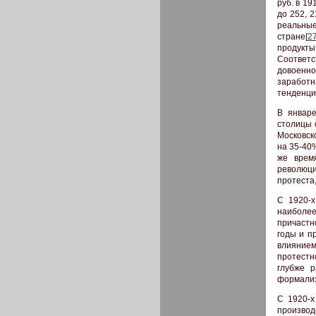
руб. в 191
до 252, 
реальные
стране[
2
продукты
Соответ
довоенно
заработн
тенденци
В январе
столицы 
Московск
на 35-40
же врем
революци
протеста
С 1920-х
наиболее
причастн
годы и пр
влиянием
протестн
глубже р
формализ
С 1920-х
производ