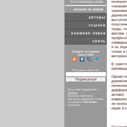
излишне
естественные науки
«направл
каталог по темам
трюизмо
доревол
авторы
выступле
политиче
ссылки
труды, с
книжная лавка
критики
професс
связь
очевидны
и их бор
только в
Следите за нашими
новостями!
материал
В советс
преимуще
Рассылка новостей:
Однако и
дореволю
ленинской
Наш сайт подключен к
дифферен
Orphus
.
активно
Если вы заметили
коммунис
опечатку, выделите слово
и нажмите
Ctrl+Enter
.
ли необх
Спасибо!
науке, в 
Создание