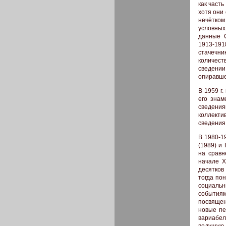
как част
хотя они
нечётком
условных
данные С
1913-1918
стачечни
количест
сведении
опиравше
В 1959 г
его знам
сведения
коллекти
сведения 
В 1980-19
(1989) и
на сравн
начале X
десятков
тогда по
социальн
событиям
посвящен
новые пе
вариабел
ведущую 