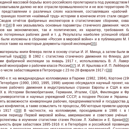
ь единой массовой борьбы всего российского пролетариата под руководством
 охватывали далеко не все отрасли промышленности и не всю территорию Ро
 представлении о различных слоях населения, составлявших «рабочий 
 границах понятия «наёмный труд» историки в конечном итоге стали сводит
водов отчётов фабричных инспекторов в статистические сборники, охв
 гг.[
34
] В них указывались основные параметры стачечного движения: числ
ков как экономических, так и политических, их характер, требования б
во потерянных рабочих дней и т. д. Результаты наиболее успешной обраб
 были изложены в сборнике «Россия в мировой войне» и в публикациях М. Г
гося также на некоторые документы горной инспекции[
35
].
. материалы книги Флеера легли в основу статьи И. И. Минца, а затем были 
енитый труд[
36
]. В 1982 г. статистика стачечного движения по Флееру, д
ми фабричной инспекции за январь 1917 г., использовалась В. Л. Лаве
вной монографии о рабочем классе России[
37
]. И. И. Крылова и И. П. Лейберо
о числе забастовщиков в Петрограде с 23 по 28 февраля 1917 г.[
38
]
90-х гг. на международных коллоквиумах в Париже (1982, 1984), Кортоне (19
 Петербурге (1990, 1993, 1995, 1998) широко обсуждался научный проект, 
ение рабочего движения в индустриальных странах Европы и США в ко
X в. Историки Великобритании, Германии, Италии, США, Финляндии и Фр
 университетов и научных учреждений СССР, а позднее России и Украины
нять возможности конвергенции рабочих, предпринимателей и государства д
ых конфликтов, а также осмыслить те процессы, /96/ которые привели царску
 1917 г.[
39
] В частности, на коллоквиуме, проходившем в 1986 г. в
ном периоду Первой мировой войны, американские и советские учёные
рспективы в изучении статистики стачек России. Л. Хаймсон и Е. Бриан[
40
ьность форм забастовок 1895-1916 гг. в Петербурге и российской пpoвинци
роль в протестом движении металлистов крупных предприятий. Составл