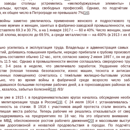
 заводы столицы устремились «мелкобуржуазные элементы» (т
дельцы, кустари, лица свободных профессий). Однако, по подсчётам 
в, их общее число в Петрограде не превышало 7%[
16
].
войны заметно увеличилось применение женского и подросткового тр
ние мужчин и женщин, занятых в фабрично-заводской промышленности, на
оставляло 69.3 и 30.7%, а на 1 января 1917 г. — 60 и 40%. Число женщин, за
ой хлопка, возросло до 69.5%, а среди металлистов — на 400% (в 1913 г. их
ьно усилилась и эксплуатация труда. Владельцы и администрация самых
тий, добиваясь повышения прибыли, нередко прибегали к грубому произволу,
ень составлял обычно 12 час., хотя, согласно закону 2 июня 1897 г., он не 
ь 11.5 час. Однако в промышленности многие соглашались сверхурочно тру
ас. 3-4 раза в неделю, что увеличивало заработок. Ухудшение обст
дстве (плохая техника безопасности, износ машин, теснота и антиса
ненных помещениях) сочеталось с тяжёлыми жилищно-бытовыми услов
льно, что во время войны в фабричной среде возросло число забо
давшихся большими потерями рабочих дней, а в горнозаводских районах в
, казалось, забытых болезней[
18
]. /93/
м уже в 1915 г. в предпринимательских кругах началось обсуждение необ
 милитаризации труда в России[
19
]. С 24 июля 1914 г. устанавливалась 
енность за стачки. В 1916 г. участников акций протеста стали вносить 
 лишая места работы. Теперь рабочие не решались отказываться от све
 задерживаясь на предприятиях по 18 час. На это обратило внимание
е МВД, обеспокоенное ростом рабочего движения[
20
] и массовыми высту
ыми дороговизной и нехваткой продовольствия в городах. По подсчё
а, опиравшегося на полицейские документы, нехватка продуктов и товар