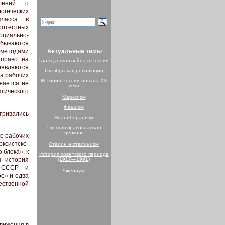
влений о
огических
класса в
отестных
оциально-
абываются
 методами
Актуальные темы
 право на
Гражданская война в России
оявляются
Октябрьская революция
а рабочих
История России начала XX
жается не
века
ктического
Марксизм
Фашизм
тривались
Неолиберализм
Русская православная
церковь
ке рабочих
рксистско-
Сталин и сталинизм
 блока», к
История советского периода
я история
(1917—1991)
а CCCР и
Лженаука
ое» и едва
чественной
вижения в