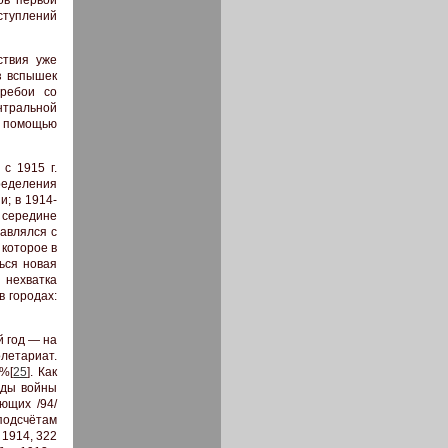
ыступлений
ствия уже
ез вспышек
еребои со
нтральной
с помощью
е с 1915 г.
ределения
и; в 1914-
к середине
равлялся с
 которое в
ься новая
 нехватка
в городах:
й год — на
олетариат.
4%[
25
]. Как
годы войны
ющих /94/
подсчётам
 1914, 322