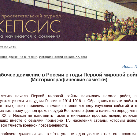
ля печати
нное движение в России
,
История России начала XX века
Ирина 
абочее движение в России в годы Первой мировой во
(Историографические заметки)
летию начала Первой мировой войны появилось немало работ, в
уются успехи и неудачи России в 1914-1918 гг. Обращаясь к почти забыто
» теме, стоит привлечь внимание к многолетнему изучению событий и п
ивших в тылу, где под грохот орудий Восточного фронта начинала определят
 XX в. Нельзя не напомнить также о миллионах простых людей, включая
вших вместе с семьями примерно 1/5 населения страны, которым довел
 всю тяжесть военной повседневности.
рабочего движения «не везёт» уже не одно десятилетие: сказываются