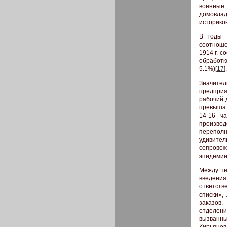
военные
домовла
историко
В годы 
соотноше
1914 г. с
обработк
5.1%)[
17
].
Значител
предприя
рабочий д
превышат
14-16 ч
произво
перепол
удивите
сопровож
эпидемии
Между те
введения
ответств
списки»,
заказов,
отделени
вызванн
Кирьянов