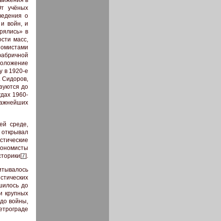
От учёных
ведения о
и войн, и
орялись» в
ости масс,
ономистами
абричной
положение
у в 1920-е
Ф. Сидоров,
ьзуются до
дах 1960-
 важнейших
ей среде,
 открывал
стические
экономисты
сторики[
7
].
читывалось
истических
шилось до
и крупных
до войны,
етрограде