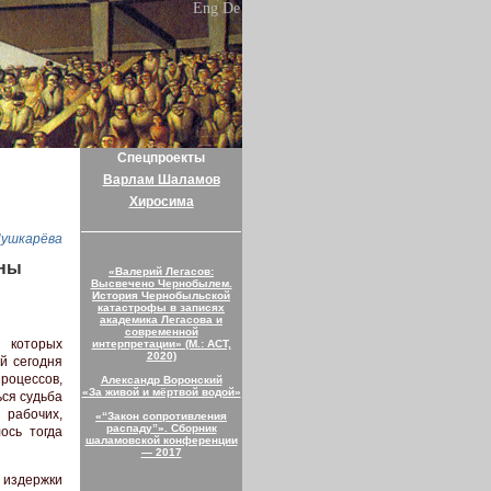
Eng
De
Спецпроекты
Варлам Шаламов
Хиросима
Пушкарёва
йны
«Валерий Легасов:
Высвечено Чернобылем.
История Чернобыльской
катастрофы в записях
академика Легасова и
современной
 которых
интерпретации» (М.: АСТ,
2020)
й сегодня
роцессов,
Александр Воронский
«За живой и мёртвой водой»
ься судьба
 рабочих,
«“Закон сопротивления
распаду”». Сборник
ось тогда
шаламовской конференции
— 2017
 издержки