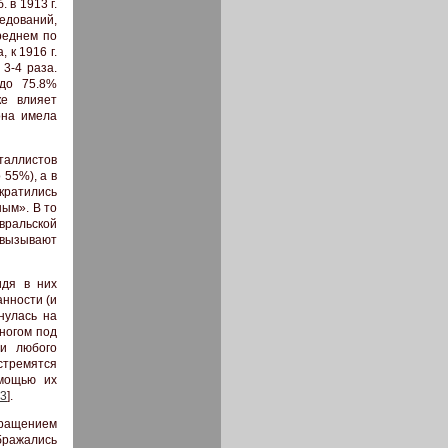
 в 1913 г.
ледований,
реднем по
 к 1916 г.
3-4 раза.
 до 75.8%
ке влияет
 она имела
таллистов
 55%), а в
кратились
ным». В то
вральской
 вызывают
идя в них
анности (и
нулась на
многом под
 и любого
стремятся
омощью их
3
].
кращением
бражались