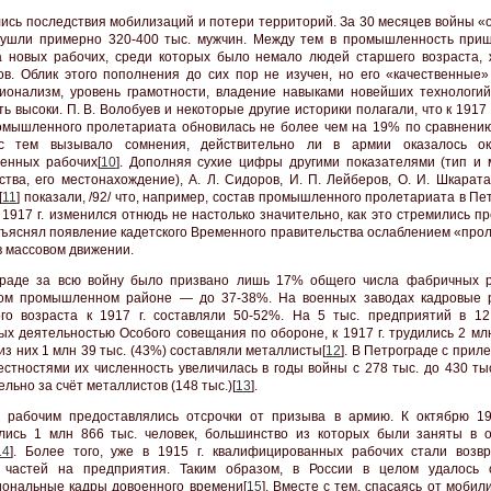
ись последствия мобилизаций и потери территорий. За 30 месяцев войны «о
 ушли примерно 320-400 тыс. мужчин. Между тем в промышленность при
 новых рабочих, среди которых было немало людей старшего возраста,
ов. Облик этого пополнения до сих пор не изучен, но его «качественные»
ионализм, уровень грамотности, владение навыками новейших технологий
ь высоки. П. В. Волобуев и некоторые другие историки полагали, что к 1917 
омышленного пролетариата обновилась не более чем на 19% по сравнению 
с тем вызывало сомнения, действительно ли в армии оказалось о
енных рабочих[
10
]. Дополняя сухие цифры другими показателями (тип и
ства, его местонахождение), A. Л. Сидоров, И. П. Лейберов, О. И. Шкарат
[
11
] показали, /92/ что, например, состав промышленного пролетариата в Пе
1917 г. изменился отнюдь не настолько значительно, как это стремились п
объяснял появление кадетского Временного правительства ослаблением «про
в массовом движении.
раде за всю войну было призвано лишь 17% общего числа фабричных р
ком промышленном районе — до 37-38%. На военных заводах кадровые 
го возраста к 1917 г. составляли 50-52%. На 5 тыс. предприятий в 12
ых деятельностью Особого совещания по обороне, к 1917 г. трудились 2 мл
из них 1 млн 39 тыс. (43%) составляли металлисты[
12
]. В Петрограде с прил
естностями их численность увеличилась в годы войны с 278 тыс. до 430 ты
льно за счёт металлистов (148 тыс.)[
13
].
рабочим предоставлялись отсрочки от призыва в армию. К октябрю 19
лись 1 млн 866 тыс. человек, большинство из которых были заняты в 
14
]. Более того, уже в 1915 г. квалифицированных рабочих стали возв
х частей на предприятия. Таким образом, в России в целом удалось 
ональные кадры довоенного времени[
15
]. Вместе с тем, спасаясь от мобил