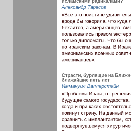
исламскими радикалами?
Александр Тарасов
«Все это поистине удивитель
вроде бы говорила, что куда 
бехаитов, а американцев. Аме
пользовались правом экстерр
только дипломаты. Что бы он
по иранским законам. В Иран
американских военных советни
американцев».
Страсти, бурлящие на Ближне
ближайшие пять лет
Иммануил Валлерстайн
«Проблема Ирака, от решения
будущее самого государства, 
когда и при каких обстоятел
покинут страну. На данный 
сравнить с имплантантом, кот
подвергнувшемуся хирургичес