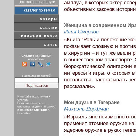
естественные науки
амплуа, в которых актер сове
объективных законов истории
каталог по темам
авторы
Женщина в современном Ир
ссылки
Илья Смирнов
книжная лавка
«Книга “Роль и положение же
связь
показывает сложную и против
в хирургии – и тут же ввели
Следите за нашими
в общественном транспорте. Я
новостями!
бюрократической олигархии е
интересы и игры, о которых в
Рассылка новостей:
посольства, рассказывать нел
рассказали».
Наш сайт подключен к
Orphus
.
Мои друзья в Тегеране
Если вы заметили
опечатку, выделите слово
Михаэль Дорфман
и нажмите
Ctrl+Enter
.
Спасибо!
«Израильтяне неизменно отве
применит атомное оружие на
ядерное оружие в руках теге