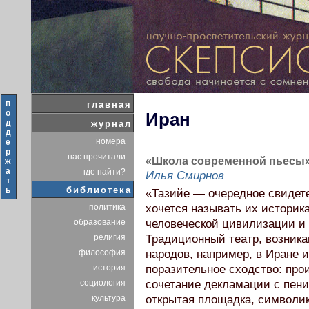
п
главная
о
Иран
д
журнал
д
номера
е
р
нас прочитали
«Школа современной пьесы»
ж
а
где найти?
Илья Смирнов
т
библиотека
ь
«Тазийе — очередное свидете
политика
хочется называть их историк
образование
человеческой цивилизации и 
религия
Традиционный театр, возник
философия
народов, например, в Иране 
история
поразительное сходство: про
социология
сочетание декламации с пени
культура
открытая площадка, символик