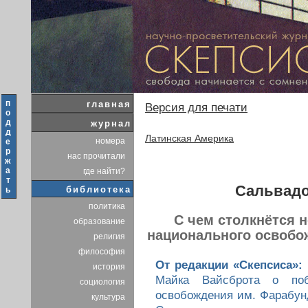
п
главная
Версия для печати
о
д
журнал
д
Латинская Америка
номера
е
р
нас прочитали
ж
а
где найти?
т
Сальвадо
библиотека
ь
политика
С чем столкнётся 
образование
национального освобо
религия
философия
От редакции «Скепсиса»:
история
Майка Вайсброта о поб
социология
освобождения им. Фарабун
культура