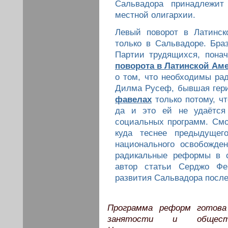
Сальвадора принадлежит
местной олигархии.
Левый поворот в Латинск
только в Сальвадоре. Бра
Партии трудящихся, пона
поворота в Латинской Ам
о том, что необходимы ра
Дилма Русеф, бывшая гери
фавелах
только потому, чт
да и это ей не удаётся
социальных программ. Смо
куда теснее предыдущег
национального освобожде
радикальные реформы в с
автор статьи Серджо Фе
развития Сальвадора посл
Программа реформ готова
занятости и обществ