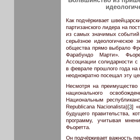
Большинство из приш
идеологич
Как подчёркивает швейцарск
партизанского лидера на пос
из самых значимых событий 
серьёзное идеологическое з
общества прямо выбрало Фр
Фарабундо Марти». Фьоре
Ассоциации солидарности с 
в феврале прошлого года на
неоднократно посещал эту це
Несмотря на преимущество 
национального освобожд
Национальным республикан
Republicana Nacionalista)[
3
] 
будущего правительства, ко
программу, учитывая мнен
Фьоретта.
Он подчёркивает важность пе