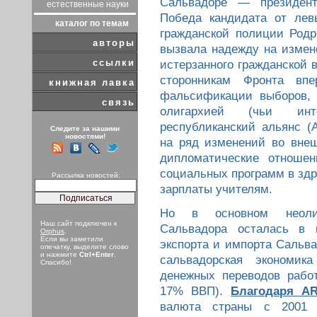
Сальвадоре — президен
естественные науки
Победа кандидата от лев
каталог по темам
гражданской полиции Родр
авторы
вызвала надежду на измен
ссылки
истерзанного гражданской 
сторонникам Фронта вп
книжная лавка
фальсификации выборов, 
связь
олигархией (чьи инт
республиканский альянс (
Следите за нашими
новостями!
на ряд изменений во внеш
дипломатические отношен
социальных программ в здр
Рассылка новостей:
зарплаты учителям.
Но в основном неолиб
Наш сайт подключен к
Сальвадора осталась в н
Orphus
.
Если вы заметили
экспорта и импорта Сальва
опечатку, выделите слово
и нажмите
Ctrl+Enter
.
сальвадорская экономи
Спасибо!
денежных переводов рабо
17% ВВП).
Благодаря A
валюта страны с 2001 