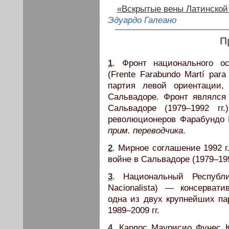
«Вскрытые вены Латинской
Эдуардо Галеано
П
1
. Фронт национального о
(Frente Farabundo Martí para
партия левой ориентации,
Сальвадоре. Фронт являлся
Сальвадоре (1979–1992 гг
революционеров Фарабундо М
прим. переводчика
.
2
. Мирное соглашение 1992 г
войне в Сальвадоре (1979–199
3
. Национальный Республик
Nacionalista) — консервати
одна из двух крупнейших па
1989–2009 гг.
4
. Карлос Маурисио Фунес К