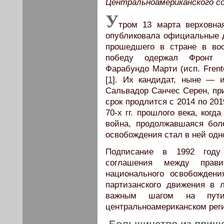
Центральноамериканского с
У
тром 13 марта верховна
опубликовала официальные д
прошедшего в стране в вос
победу одержал Фронт н
Фарабундо Марти (исп. Frente
[
1
]. Их кандидат, ныне — и
Сальвадор Санчес Серен, при
срок продлится с 2014 по 201
70-х гг. прошлого века, ког
война, продолжавшаяся бол
освобождения стал в ней одн
Подписание в 1992 году 
соглашения между прави
национального освобождени
партизанского движения в 
важным шагом на пут
центральноамериканском рег