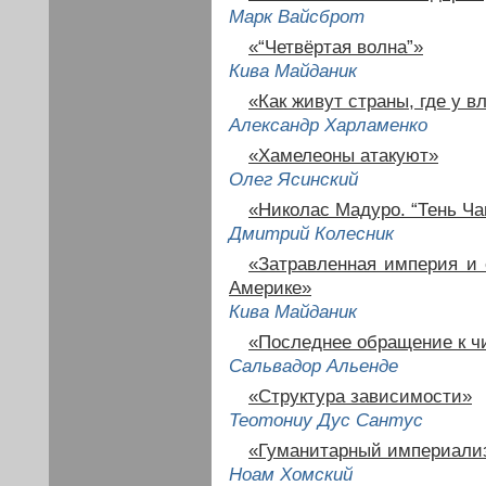
Марк Вайсброт
«“Четвёртая волна”»
Кива Майданик
«Как живут страны, где у в
Александр Харламенко
«Хамелеоны атакуют»
Олег Ясинский
«Николас Мадуро. “Тень Ча
Дмитрий Колесник
«Затравленная империя и 
Америке»
Кива Майданик
«Последнее обращение к ч
Сальвадор Альенде
«Структура зависимости»
Теотониу Дус Сантус
«Гуманитарный империали
Ноам Хомский