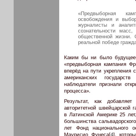
«Предвыборная кам
освобождения и выбо
журналисты и аналит
сознательности масс,
общественной жизни. 
реальной победе гражд
Каким бы ни было будущее 
«предвыборная кампания Фр
вперёд на пути укрепления 
американских государст
наблюдатели признали откр
процесса».
Результат, как добавляе
авторитетной швейцарской г
в Латинской Америке 25 лет
большинства сальвадорского
лет Фонд национального о
Маурисио Фунеса[
4
], котор