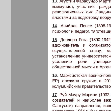
13
. Агустин Фарабундо Марти
коммунист, участник гражд
революционных сил Сандино
властями за подготовку воор
14
. Анибаль Понсе (1898-19
психолог и педагог, тяготевш
15
. Деодоро Рока (1890-1942
вдохновитель и организат
осуществленной снизу, 
установлению университетск
усилению роли универси
общественной мысли в Арген
16
. Марксистская военно-по
EP) сложила оружие в 201
колумбийским правительство
17
. Руй Мауру Марини (1932-
создателей и наиболее важ
Сантусом) направления, изв