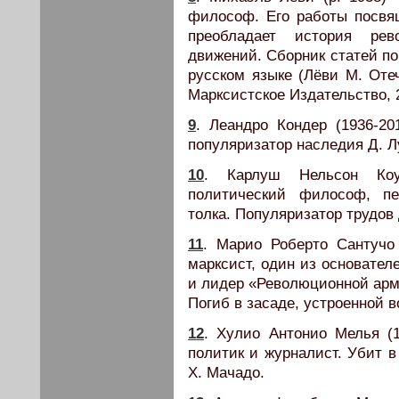
философ. Его работы посвя
преобладает история ре
движений. Сборник статей по
русском языке (Лёви М. Оте
Марксистское Издательство, 
9
. Леандро Кондер (1936-2
популяризатор наследия Д. Л
10
. Карлуш Нельсон Коу
политический философ, пе
толка. Популяризатор трудов 
11
. Марио Роберто Сантучо 
марксист, один из основате
и лидер «Революционной арми
Погиб в засаде, устроенной в
12
. Хулио Антонио Мелья (
политик и журналист. Убит в
Х. Мачадо.