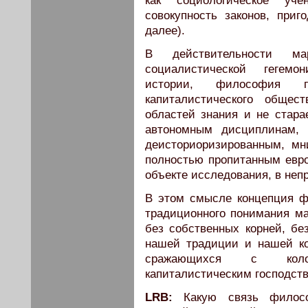
как социологическое уче
совокупность законов, приг
далее).
В действительности ма
социалистической гегемо
истории, философия п
капиталистического общес
областей знания и не стара
автономным дисциплинам, 
деисториоризированным, м
полностью пропитанным евро
объекте исследования, в непр
В этом смысле концепция ф
традиционного понимания ма
без собственных корней, бе
нашей традиции и нашей ко
сражающихся с коло
капиталистическим господст
LRB:
Какую связь филосо