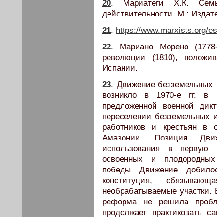
20
. Мариатеги Х.К. Семь
действительности. М.: Издат
21
.
https://www.marxists.org/e
22
. Мариано Морено (1778
революции (1810), положи
Испании.
23
. Движение безземельных (
возникло в 1970-е гг. в 
предложенной военной дик
переселении безземельных 
работников и крестьян в 
Амазонии. Позиция Дви
использования в первую 
освоенных и плодородных
победы Движение добило
конституция, обязывающа
необрабатываемые участки. 
реформа не решила пробл
продолжает практиковать с