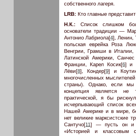
собственного лагеря.
LRB:
Кто главные представи
Н.К.:
Список слишком боль
основатели традиции — Мар
Антонио Лабриола[
4
], Ленин,
польская еврейка Роза Люк
Венгрии, Грамши в Италии, 
Латинской Америки, Санчес 
Франции, Карел Косик[
6
] и
Лёви[
8
], Кондер[
9
] и Коути
многочисленных мыслителей (
страны). Однако, если мы
концепция является не 
практической, я бы рискну
исчерпывающий список все
Нашей Америке и в мире, бе
нет великие марксистские т
Сантучо[
11
] — пусть он и 
«Историей и классовым 