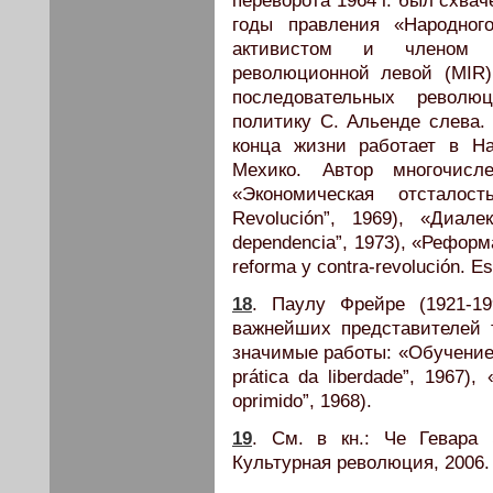
переворота 1964 г. был схва
годы правления «Народног
активистом и членом Ц
революционной левой (MIR
последовательных революц
политику С. Альенде слева. 
конца жизни работает в Н
Мехико. Автор многочисл
«Экономическая отсталос
Revolución”, 1969), «Диале
dependencia”, 1973), «Рефор
reforma y contra-revolución. Es
18
. Паулу Фрейре (1921-19
важнейших представителей т
значимые работы: «Обучение 
prática da liberdade”, 1967)
oprimido”, 1968).
19
. См. в кн.: Че Гевара 
Культурная революция, 2006