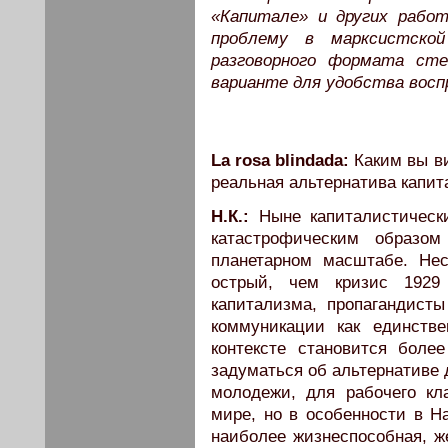
«Капитале» и других рабо
проблему в марксистско
разговорного формата сте
варианте для удобства восп
La rosa blindada:
Каким вы в
реальная альтернатива капи
Н.К.:
Ныне капиталистическ
катастрофическим образом
планетарном масштабе. Не
острый, чем кризис 1929
капитализма, пропагандист
коммуникации как единств
контексте становится боле
задуматься об альтернативе 
молодежи, для рабочего кл
мире, но в особенности в Н
наиболее жизнеспособная, же