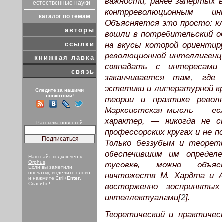
важности, ранее запертых в
естественные науки
контрреволюционным и
каталог по темам
Объясняется это просто: к
авторы
вошли в потребительский об
ссылки
на вкусы которой ориентир
революционной интеллиген
книжная лавка
совпадать с интересами 
связь
заканчивается там, где
эстетики и литературной кр
Следите за нашими
новостями!
теории и практике револю
Марксистская мысль — ес
характер, — никогда не с
Рассылка новостей:
профессорских кругах и не 
Только беззубым и теорет
обеспечившим им определе
Наш сайт подключен к
Orphus
.
тусовке, можно объяс
Если вы заметили
опечатку, выделите слово
ничтожеств М. Хардта и А
и нажмите
Ctrl+Enter
.
Спасибо!
восторженно воспринятых
интеллектуалами[
2
].
Теоретический и практиче