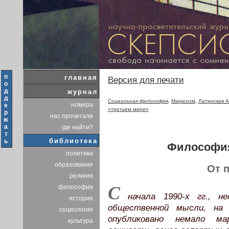
п
главная
Версия для печати
о
д
журнал
д
Социальная философия
,
Марксизм
,
Латинская 
номера
е
«третьем мире»
р
нас прочитали
ж
а
где найти?
т
библиотека
ь
Философия
политика
образование
От 
религия
C
философия
начала 1990-х гг., не
история
общественной мысли, на
социология
опубликовано немало ма
культура