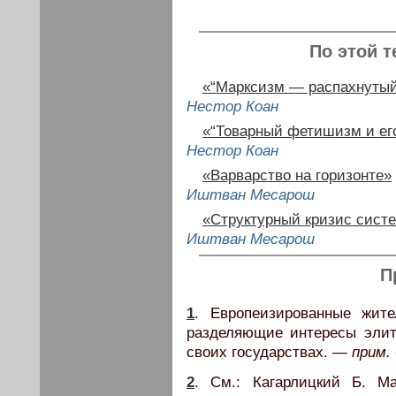
По этой т
«“Марксизм — распахнутый
Нестор Коан
«“Товарный фетишизм и его
Нестор Коан
«Варварство на горизонте»
Иштван Месарош
«Структурный кризис сист
Иштван Месарош
П
1
. Европеизированные жите
разделяющие интересы элит
своих государствах. —
прим.
2
. См.: Кагарлицкий Б. Ма