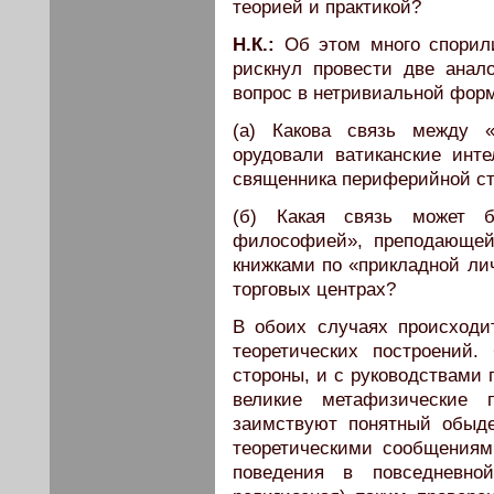
теорией и практикой?
Н.К.:
Об этом много спорили
рискнул провести две анало
вопрос в нетривиальной форм
(а) Какова связь между «
орудовали ватиканские инте
священника периферийной с
(б) Какая связь может б
философией», преподающей
книжками по «прикладной ли
торговых центрах?
В обоих случаях происход
теоретических построений
стороны, и с руководствами 
великие метафизические 
заимствуют понятный обыд
теоретическими сообщениям
поведения в повседневно