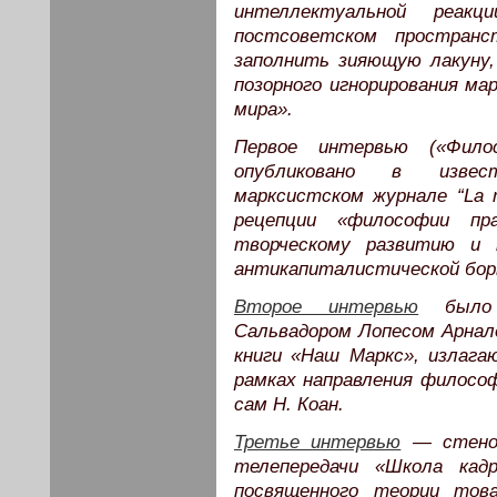
интеллектуальной реак
постсоветском пространс
заполнить зияющую лакуну,
позорного игнорирования м
мира».
Первое интервью («Фило
опубликовано в извест
марксистском журнале “La r
рецепции «философии пр
творческому развитию и 
антикапиталистической бор
Второе интервью
было 
Сальвадором Лопесом Арнал
книги «Наш Маркс», излага
рамках направления филосо
сам Н. Коан.
Третье интервью
— стеног
телепередачи «Школа кадро
посвященного теории тов