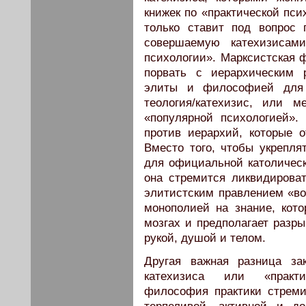
книжек по «практической пси
только ставит под вопрос
совершаемую катехизисами
психологии». Марксистская 
порвать с иерархическим
элиты и философией для 
теология/катехизис, или 
«популярной психологией».
против иерархий, которые 
Вместо того, чтобы укрепля
для официальной католическ
она стремится ликвидироват
элитистским правлением «вол
монополией на знание, кото
мозгах и предполагает разры
рукой, душой и телом.
Другая важная разница за
катехизиса или «практи
философия практики стреми