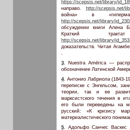
https://scepsis.net/library/id_1
направо.
http://scepsis.net/li
война» в «гиперма
http://scepsis.net/library/id_23
обсуждении книги Алена 
Краткий тракт
http://scepsis.net/library/id_35
доказательств. Читая Агамб
.
3
. Nuestra América — расп
обозначение Латинской Амер
4
. Антонио Лабриола (1843-1
переписке с Энгельсом, зан
теории, так и ее развит
марксистского течения в и
его были переведены на мн
русский: «К кризису мар
материалистического понима
5
. Адольфо Санчес Васкес 