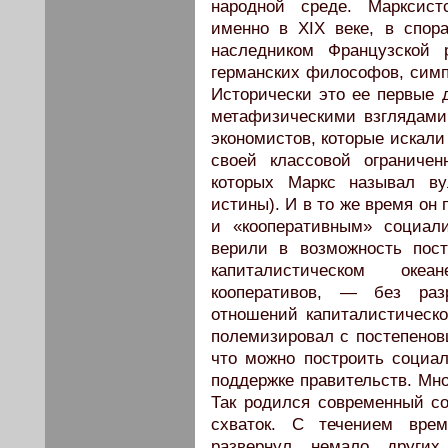
народной среде. Марксист
именно в XIX веке, в спор
наследником Французской 
германских философов, сим
Исторически это ее первые 
метафизическими взглядами
экономистов, которые искали 
своей классовой ограничен
которых Маркс называл ву
истины). И в то же время он
и «кооперативным» социали
верили в возможность пост
капиталистическом океа
кооперативов, — без раз
отношений капиталистическо
полемизировал с постепенов
что можно построить социа
поддержке правительств. Мно
Так родился современный с
схваток. С течением вре
развернул немало други