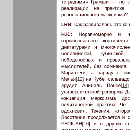
тетрадями» Грамши — по с
реализации на практике
революционного марксизма?
LRB:
Как развивалась эта ко
Н.К.:
Неравномерно и не
взрывоопасного континент
диктатурами и многочисле
боливийской, кубинской
победоносных и проваль
мыслителей, без сомнения,
Мариатеги, а наряду с н
Мелья[
12
] на Кубе, сальвад
эрудит Анибаль Понсе[
14
университетской реформы Де
концепция марксизма до
политической практике Че 
вдохновил. Течения, котор
Восстание продолжается и с
РВСК-АН[
16
] и в других ст