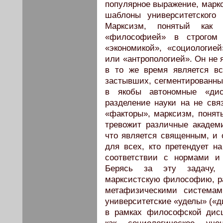
популярное выражение, маркс
шаблоны университетского
Марксизм, понятый как 
«философией» в строгом
«экономикой», «социологией
или «антропологией». Он не 
в то же время является в
застывших, сегментированны
в якобы автономные «дисц
разделение науки на не свя
«факторы», марксизм, понят
тревожит различные академи
что является священным, и
для всех, кто претендует н
соответствии с нормами и
Берясь за эту задачу, 
марксистскую философию, р
метафизическими системам
университетские «уделы» («д
в рамках философской дис