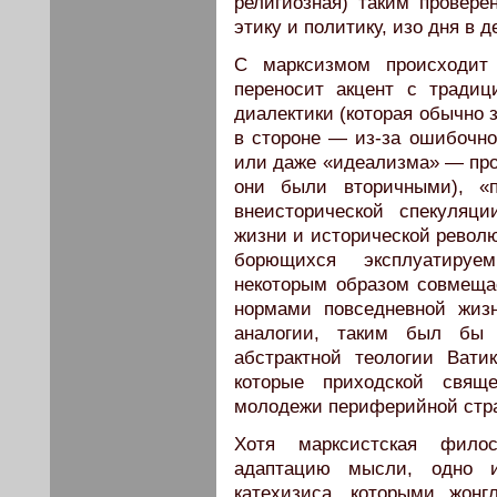
религиозная) таким провер
этику и политику, изо дня в
С марксизмом происходит 
переносит акцент с традиц
диалектики (которая обычно 
в стороне — из-за ошибочно
или даже «идеализма» — про
они были вторичными), «п
внеисторической спекуляц
жизни и исторической револю
борющихся эксплуатируе
некоторым образом совмеща
нормами повседневной жиз
аналогии, таким был бы 
абстрактной теологии Вати
которые приходской свяще
молодежи периферийной стр
Хотя марксистская филос
адаптацию мысли, одно 
катехизиса, которыми жонг