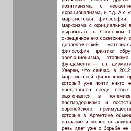
позитивизма, с неокант
иррационализма, и т.д. А с 
марксистская философия 
марксизма с официальной 
выработать в Советском С
окрещенное его советскими 
диалектический материа
философия практики обр
эволюционизма, этапизм
фундамента — т.н. диамата
Уверен, что сейчас, в 2012
марксистской философии пр
который уже почти никто н
представлен среди левых
заключается в полемик
постмодернизма и постст
европейского, преимущест
которые в Аргентине обык
название и менее отталки
речь идет уже о борьбе не 