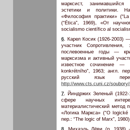
марксист, занимавшийся 
эстетики и политики. На
«Философия практики» (“La f
(“Ética”, 1969), «От научн
socialismo científico al sociali
6
. Карел Косик (1926-2003) 
участник Сопротивления, 
послевоенные годы — кри
марксизма и активный участ
известное сочинение — «Д
konkrétního”, 1963; англ. пер
русский язык пер
http://www.cts.cuni.cz/soubory
7
. Йиндржих Зеленый (1922
сфере научных интере
материалистический метод п
«Логика Маркса» (“O logické s
пер.: “The logic of Marx”, 1980)
8
. Михаэль Лёви (р. 1938)