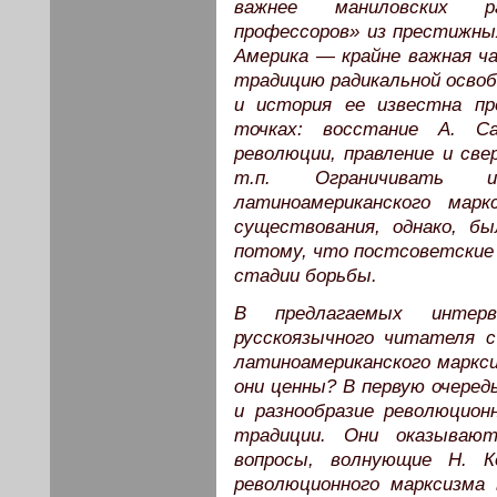
важнее маниловских р
профессоров» из престижны
Америка — крайне важная ч
традицию радикальной освоб
и история ее известна пр
точках: восстание А. Са
революции, правление и све
т.п. Ограничивать 
латиноамериканского мар
существования, однако, 
потому, что постсоветские 
стадии борьбы.
В предлагаемых интер
русскоязычного читателя 
латиноамериканского маркси
они ценны? В первую очере
и разнообразие революцион
традиции. Они оказываю
вопросы, волнующие Н. Ко
революционного марксизма 