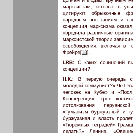
догмам и модам, крупным 
марксистам, которые в ун
цитируют обрывочные фра
народным восстаниям и со
концепция марксизма оказал
породила различные оригина
марксистской теории зависи
освобождения, включая в т
Фрейре[
18
].
LRB:
С каких сочинений вы
концепции?
Н.К.:
В первую очередь ст
молодой коммунист?» Че Гева
человек на Кубе» и «Посл
Конференцию трех контин
истолкования перуанской
«Гуманизм буржуазный и гу
буржуазная и власть пролет
«Тюремных тетрадей» Грамш
делать?» Ленина, «Овеще