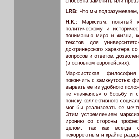
способна заменить или превз
LRB:
Что мы подразумеваем, 
Н.К.:
Марксизм, понятый к
политическому и историче
пониманию мира и жизни, ко
текстов для университет
доктринерского характера с
вопросов и ответов, дозволе
(в основном европейских).
Марксистская философия
покончить с замкнутостью фи
вырвать ее из удобного полож
не «пачкаясь» о борьбу и 
поиску коллективного социал
мог бы реализовать ее мечт
Этим устремлением марксиз
иронию со стороны профес
целом, так как всегда о
некорректным и крайне разд