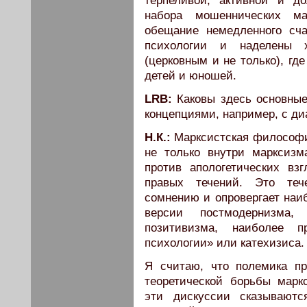
терпеливой, активной и до
набора мошеннических м
обещание немедленного сча
психологии и наделены х
(церковным и не только), гд
детей и юношей.
LRB:
Каковы здесь основные
концепциями, например, с д
Н.К.:
Марксистская философия
не только внутри марксизм
против апологетических вз
правых течений. Это теч
сомнению и опровергает наи
версии постмодернизма, п
позитивизма, наиболее п
психологии» или катехизиса.
Я считаю, что полемика п
теоретической борьбы марк
эти дискуссии сказывают