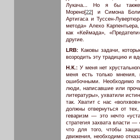
Лукача... Но я бы также
Морено[
22
] и Симона Боли
Артигаса и Туссен-Лувертюр
метода» Алехо Карпентьера
как «Кеймада», «Предатели
другие.
LRB:
Каковы задачи, которы
возродить эту традицию и вд
Н.К.:
У меня нет хрустальног
меня есть только мнения,
ошибочными. Необходимо по
люди, написавшие или прочи
литературы», ухватили истин
так. Хватит с нас «волхвов
должны отвернуться от тех,
геваризм — это нечто «ус
стратегия захвата власти — 
что для того, чтобы защи
движения, необходимо отказа