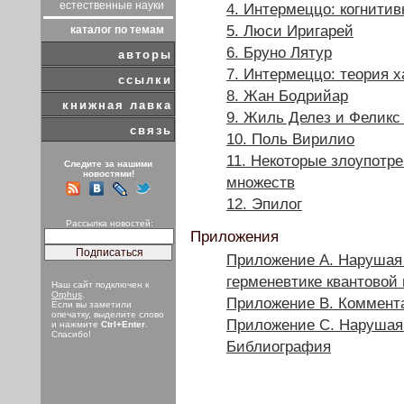
естественные науки
4. Интермеццо: когнити
5. Люси Иригарей
каталог по темам
6. Бруно Лятур
авторы
7. Интермеццо: теория х
ссылки
8. Жан Бодрийар
книжная лавка
9. Жиль Делез и Феликс
связь
10. Поль Вирилио
11. Некоторые злоупотр
Следите за нашими
новостями!
множеств
12. Эпилог
Рассылка новостей:
Приложения
Приложение А. Нарушая
герменевтике квантовой
Наш сайт подключен к
Orphus
.
Приложение В. Коммент
Если вы заметили
опечатку, выделите слово
Приложение С. Нарушая
и нажмите
Ctrl+Enter
.
Спасибо!
Библиография