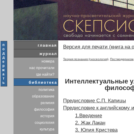
п
главная
Версия для печати (книга на 
о
д
журнал
д
Теория познания (гносеология)
,
Постмодернизм
номера
е
р
нас прочитали
ж
а
где найти?
т
Интеллектуальные у
библиотека
ь
философ
политика
образование
Предисловие С.П. Капицы
религия
Предисловие к английскому 
философия
1.Введение
история
2. Жак Лакан
социология
культура
3. Юлия Кристева