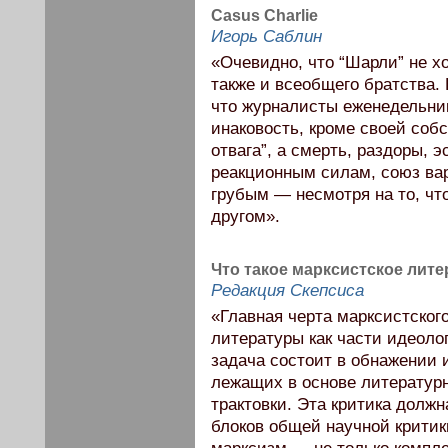
Casus Charlie
Игорь Саблин
«Очевидно, что “Шарли” не хо
также и всеобщего братства. 
что журналисты еженедельник
инаковость, кроме своей собс
отвага”, а смерть, раздоры,
реакционным силам, союз вар
грубым — несмотря на то, чт
другом».
Что такое марксистское лит
Редакция Скепсиса
«Главная черта марксистско
литературы как части идеоло
задача состоит в обнажении 
лежащих в основе литературно
трактовки. Эта критика долж
блоков общей научной критик