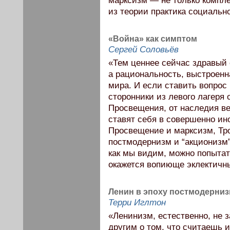
марксизм — не только компле
из теории практика социальн
«Война» как симптом
Сергей Соловьёв
«Тем ценнее сейчас здравый
а рациональность, выстроен
мира. И если ставить вопрос
сторонники из левого лагеря
Просвещения, от наследия ве
ставят себя в совершенно ин
Просвещение и марксизм, Тр
постмодернизм и “акционизм”
как мы видим, можно попытат
окажется вопиюще эклектичн
Ленин в эпоху постмодерни
Терри Иглтон
«Ленинизм, естественно, не з
другим о том, что считаешь 