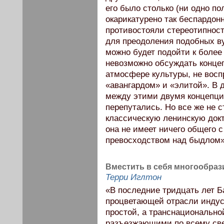
его было столько (ни одно п
окарикатурено так беспардонн
противостояли стереотипност
для преодоления подобных в
можно будет подойти к боле
невозможно обсуждать концеп
атмосфере культуры, не во
«авангардом» и «элитой». В 
между этими двумя концепци
перепутались. Но все же не 
классическую ленинскую докт
она не имеет ничего общего
превосходством над быдлом»
Вместить в себя многообрази
Терри Иглтон
«В последние тридцать лет Б
процветающей отрасли индус
простой, а транснационально
разъезжающими по всему све