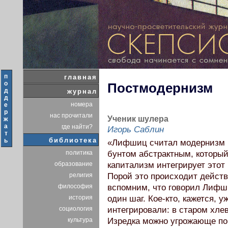
п
главная
о
Постмодернизм
д
журнал
д
номера
е
р
нас прочитали
Ученик шулера
ж
а
где найти?
Игорь Саблин
т
библиотека
ь
«Лифшиц считал модернизм и
политика
бунтом абстрактным, который 
образование
капитализм интегрирует этот 
религия
Порой это происходит действ
философия
вспомним, что говорил Лифши
история
один шаг. Кое-кто, кажется, у
социология
интегрировали: в старом хлев
культура
Изредка можно угрожающе пов