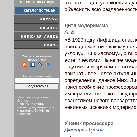
естественные науки
это так — для успокоения ду
объяснить всю раздвоенность
каталог по темам
авторы
Дитя модернизма
ссылки
А. Б.
книжная лавка
«В 1929 году Лифшица спасло
связь
принадлежал ни к какому пол
уклону», ни к «левому», а вы
Следите за нашими
эстетическому. Ныне же моде
новостями!
ощутимой и прямой политичес
признать всё более актуальн
Рассылка новостей:
определение, данное Мих. Л
приспособление профессоров 
империалистических государ
Наш сайт подключен к
евангелием нового варварств
Orphus
.
Если вы заметили
невинных исканиях модернис
опечатку, выделите слово
и нажмите
Ctrl+Enter
.
Спасибо!
Ученик профессора
Дмитрий Гутов