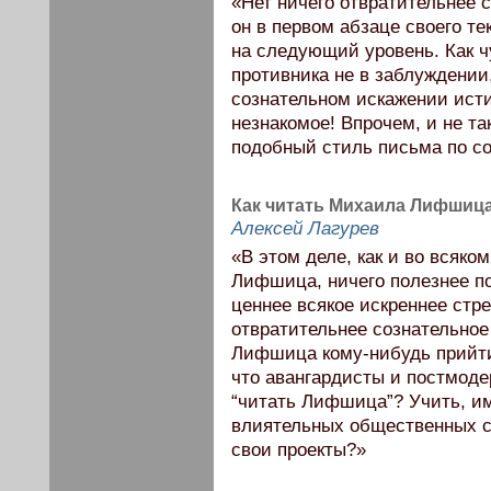
«Нет ничего отвратительнее 
он в первом абзаце своего т
на следующий уровень. Как ч
противника не в заблуждении
сознательном искажении ист
незнакомое! Впрочем, и не т
подобный стиль письма по со
Как читать Михаила Лифшиц
Алексей Лагурев
«В этом деле, как и во всяко
Лифшица, ничего полезнее по
ценнее всякое искреннее стре
отвратительнее сознательное
Лифшица кому-нибудь прийти 
что авангардисты и постмоде
“читать Лифшица”? Учить, и
влиятельных общественных с
свои проекты?»