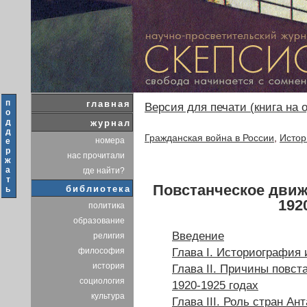
п
главная
Версия для печати (книга на 
о
д
журнал
д
Гражданская война в России
,
Истор
номера
е
р
нас прочитали
ж
а
где найти?
т
Повстанческое движ
библиотека
ь
192
политика
образование
Введение
религия
Глава I. Историография 
философия
история
Глава II. Причины повст
социология
1920-1925 годах
культура
Глава III. Роль стран Ан