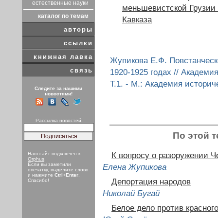
естественные науки
меньшевистской Грузии 
каталог по темам
Кавказа
авторы
ссылки
книжная лавка
Жупикова Е.Ф. Повстанческ
связь
1920-1925 годах // Академи
Т.1. - М.: Академия историче
Следите за нашими
новостями!
Рассылка новостей:
По этой т
Наш сайт подключен к
К вопросу о разоружении Ч
Orphus
.
Если вы заметили
Елена Жупикова
опечатку, выделите слово
и нажмите
Ctrl+Enter
.
Депортация народов
Спасибо!
Николай Бугай
Белое дело против красног