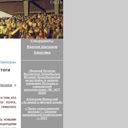
Eng
De
Спецпроекты
Варлам Шаламов
Хиросима
Скепсиса»
итоги
«Валерий Легасов:
Высвечено Чернобылем.
История Чернобыльской
катастрофы в записях
академика Легасова и
влением
с
современной
интерпретации» (М.: АСТ,
2020)
и тем, кто
Александр Воронский
о почте,
«За живой и мёртвой водой»
 тяжелого
«“Закон сопротивления
распаду”». Сборник
шаламовской конференции
— 2017
сь новыми
онцепциям