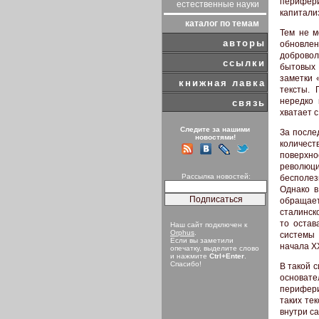
перифер
естественные науки
капитализ
каталог по темам
Тем не м
авторы
обновлен
добровол
ссылки
бытовых 
заметки 
книжная лавка
тексты. 
нередко 
связь
хватает с
Следите за нашими
За после
новостями!
количест
поверхно
революц
Рассылка новостей:
бесполез
Однако в
обращает
сталинск
то остав
Наш сайт подключен к
Orphus
.
системы
Если вы заметили
начала XX
опечатку, выделите слово
и нажмите
Ctrl+Enter
.
Спасибо!
В такой 
основате
перифери
таких те
внутри с