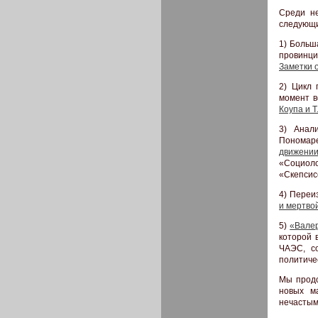
Среди н
следующ
1) Больш
провинци
Заметки 
2) Цикл 
момент 
Коупа и Т
3) Анали
Пономар
движени
«Социоло
«Скепсис
4) Переи
и мертво
5)
«Вале
которой 
ЧАЭС, с
политиче
Мы продо
новых м
нечастым