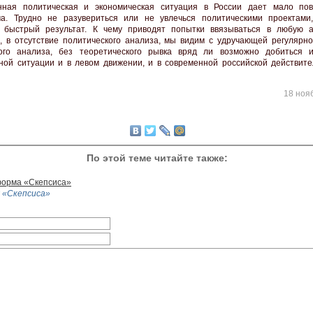
нная политическая и экономическая ситуация в России дает мало по
а. Трудно не разувериться или не увлечься политическими проектами
 быстрый результат. К чему приводят попытки ввязываться в любую а
, в отсутствие политического анализа, мы видим с удручающей регулярно
ного анализа, без теоретического рывка вряд ли возможно добиться 
ной ситуации и в левом движении, и в современной российской действите
18 нояб
По этой теме читайте также:
орма «Скепсиса»
 «Скепсиса»