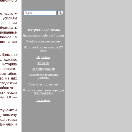
еменного
ю частоту
я усилиям
и решении
бликовать
Актуальные темы
ированные
Гражданская война в России
ложное, а
ию, и так
Октябрьская революция
История России начала XX
века
ь большое
Марксизм
, однако,
Фашизм
и историю
осознают
Неолиберализм
асштабов.
Русская православная
церковь
во из них
ртодоксии
Сталин и сталинизм
ообще что-
История советского периода
стической
(1917—1991)
вины XX —
Лженаука
глубоких и
, анализу
подготовка
одчиками и