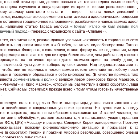
», с нашей точки зрения, должен развиваться как исследовательское сообщ
освящена изучению и популяризации истории и теории революционного 
скому анализу советского опыта и — шире — опыта левых движений 
 веков; исследованию современного капитализма и идеологических процессов
не оставляем традиционное направление: разоблачение навязываемых идеол
м., например статью Тараса Белоуса
«Почему Гитлер не был левым: пол
 научный подход»
(перевод с украинского с сайта «Спiльне»).
 тех, кто писал нам, рекомендовали увеличить активность в социальных сетя
аботать над своим каналом в «Ютюбе», заняться видеоблогерством. Такова
тво «левых блогеров», к сожалению, ставят форму выше содержания, модн
нформации оказывается для них куда более значим, чем работа над качеств
переходить на поточное производство «комментариев на злобу дня», 
е «клиповой культуре» и «обществу спектакля». Над видеоматериалами т
, чтобы они не терялись в нескончаемом потоке «мнений» по любому повод
ыми и позволяли обращаться к себе многократно. (В качестве примера так
ривести
документальный ролик
о великом левом режиссере Крисе Маркере, 
 «Ревкульт» и «Крис Маркер», который мы разместили в своих соцсетях.) Лиш
 нет. Сейчас мы стремимся прежде всего к тому, чтобы готовить качественны
.
ях следует сказать отдельно. Вести там страницы, устанавливать контакты ч
 и неизбежная в современных условиях практика. Но нужно иметь в виду:
тся в соцсетях, тщательным образом отслеживается. И всякий человек, ко
те» или в «Фейсбуке», должен осознавать, что написанное увидят, проанал
ют ФСБ, ЦРУ, «Моссад» и разведка Северной Кореи одновременно. Поэтому 
раскидывает повсюду р-р-революционную агитацию и призывает к со
ке (в соцсетях!) теории и практики мировой революции, совершенно очевид
 провокатор, либо глупец.