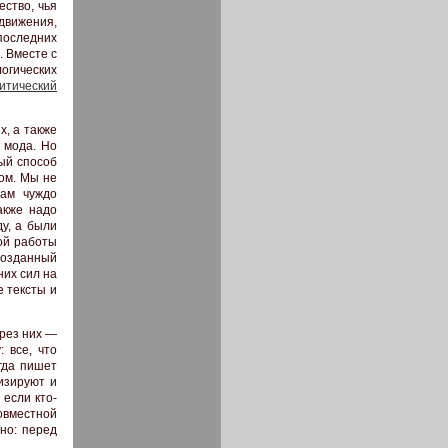
ество, чья
движения,
последних
. Вместе с
огических
итический
х, а также
 мода. Но
ый способ
ом. Мы не
нам чуждо
акже надо
у, а были
ой работы
созданный
них сил на
е тексты и
ерез них —
 все, что
гда пишет
изируют и
если кто-
вместной
но: перед