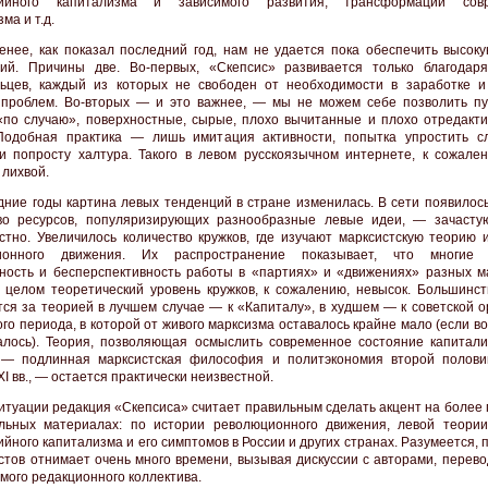
ийного капитализма и зависимого развития, трансформации совр
ма и т.д.
енее, как показал последний год, нам не удается пока обеспечить высоку
ий. Причины две. Во-первых, «Скепсис» развивается только благодар
ьцев, каждый из которых не свободен от необходимости в заработке 
проблем. Во-вторых — и это важнее, — мы не можем себе позволить пу
«по случаю», поверхностные, сырые, плохо вычитанные и плохо отредакт
Подобная практика — лишь имитация активности, попытка упростить с
и попросту халтура. Такого в левом русскоязычном интернете, к сожален
 лихвой.
дние годы картина левых тенденций в стране изменилась. В сети появилос
во ресурсов, популяризирующих разнообразные левые идеи, — зачастую
стно. Увеличилось количество кружков, где изучают марксистскую теорию 
ионного движения. Их распространение показывает, что многие 
ность и бесперспективность работы в «партиях» и «движениях» разных м
 целом теоретический уровень кружков, к сожалению, невысок. Большинст
ся за теорией в лучшем случае — к «Капиталу», в худшем — к советской о
ого периода, в которой от живого марксизма оставалось крайне мало (если в
алось). Теория, позволяющая осмыслить современное состояние капитали
 — подлинная марксистская философия и политэкономия второй поло
I вв., — остается практически неизвестной.
ситуации редакция «Скепсиса» считает правильным сделать акцент на более 
льных материалах: по истории революционного движения, левой теории
йного капитализма и его симптомов в России и других странах. Разумеется, 
кстов отнимает очень много времени, вызывая дискуссии с авторами, перев
амого редакционного коллектива.