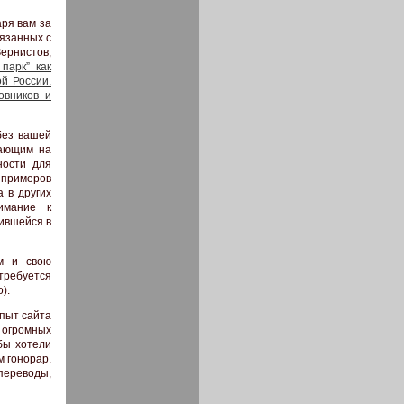
ря вам за
язанных с
ернистов,
парк” как
й России.
овников и
без вашей
вающим на
ности для
 примеров
 в других
имание к
ившейся в
м и свою
требуется
).
Опыт сайта
 огромных
бы хотели
м гонорар.
переводы,