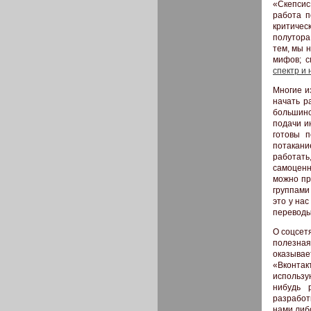
«Скепсис
работа п
критиче
полутора
тем, мы 
мифов; с
спектр и
Многие из
начать р
большинс
подачи и
готовы 
потакани
работать
самоценн
можно п
группами
это у нас
переводы
О соцсет
полезная
оказывае
«Вконтак
использу
нибудь 
разработ
нами либо