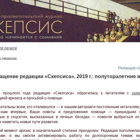
ля печати
е движение
Редакция «
ащение редакции «Скепсиса», 2019 г.: полуторалетние 
прошлого года редакция «Скепсиса» обратилась к читателям с
зая
цией кризиса и просьбой о помощи.
ательны всем, кто откликнулся — и нашим авторам и постоянным читателям, 
 нам впервые. Ваши советы и предложения помощи — пришедшие п
ые в соцсетях, высказанные в личных беседах — помогли выбраться из
и наметить новые пути развития.
й момент кризис в значительной степени преодолен. Редакция пополнила
ами, и мы смогли активизировать работу по долгосрочным темам: к