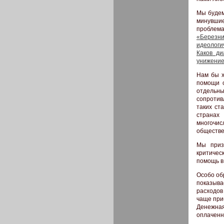
Мы будем
минувшие
проблем
«Березни
идеологи
Каков ди
унижение
Нам бы х
помощи с
отдельны
сопротив
таких ст
странах
многочис
обществе
Мы приз
критичес
помощь в
Особо об
показыва
расходов
чаще при
Денежная
оплаченн