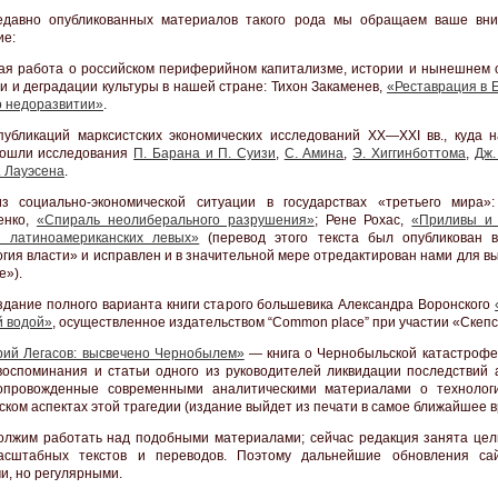
едавно опубликованных материалов такого рода мы обращаем ваше вн
ие:
ая работа о российском периферийном капитализме, истории и нынешнем 
и и деградации культуры в нашей стране: Тихон Закаменев,
«Реставрация в 
о недоразвитии»
.
публикаций марксистских экономических исследований XX—XXI вв., куда 
вошли исследования
П. Барана и П. Суизи
,
С. Амина
,
Э. Хиггинботтома
,
Дж.
. Лауэсена
.
з социально-экономической ситуации в государствах «третьего мира»
енко,
«Спираль неолиберального разрушения»
; Рене Рохас,
«Приливы и
и латиноамериканских левых»
(перевод этого текста был опубликован 
гия власти» и исправлен и в значительной мере отредактирован нами для в
е»).
здание полного варианта книги старого большевика Александра Воронского
й водой»
, осуществленное издательством “Common place” при участии «Скепс
рий Легасов: высвечено Чернобылем»
— книга о Чернобыльской катастрофе,
воспоминания и статьи одного из руководителей ликвидации последствий 
опровожденные современными аналитическими материалами о технолог
ском аспектах этой трагедии (издание выйдет из печати в самое ближайшее в
лжим работать над подобными материалами; сейчас редакция занята це
асштабных текстов и переводов. Поэтому дальнейшие обновления са
и, но регулярными.