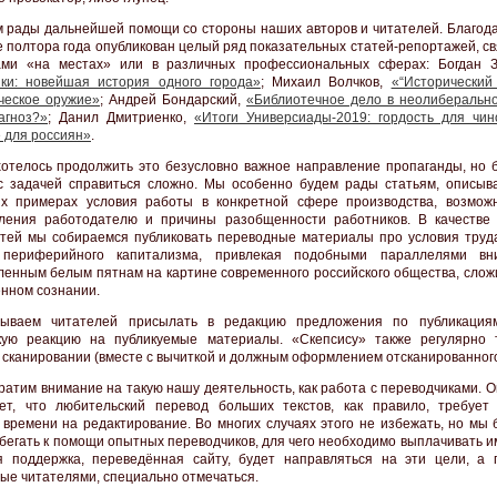
 рады дальнейшей помощи со стороны наших авторов и читателей. Благода
 полтора года опубликован целый ряд показательных статей-репортажей, св
ами «на местах» или в различных профессиональных сферах: Богдан З
ки: новейшая история одного города»
; Михаил Волчков,
«“Исторический 
ческое оружие»
; Андрей Бондарский,
«Библиотечное дело в неолиберально
агноз?»
; Данил Дмитриенко,
«Итоги Универсиады-2019: гордость для чин
 для россиян»
.
отелось продолжить это безусловно важное направление пропаганды, но 
 задачей справиться сложно. Мы особенно будем рады статьям, описы
х примерах условия работы в конкретной сфере производства, возмож
ления работодателю и причины разобщенности работников. В качестве
атей мы собираемся публиковать переводные материалы про условия труда
 периферийного капитализма, привлекая подобными параллелями вн
ленным белым пятнам на картине современного российского общества, слож
нном сознании.
ываем читателей присылать в редакцию предложения по публикация
кую реакцию на публикуемые материалы. «Скепсису» также регулярно 
 сканировании (вместе с вычиткой и должным оформлением отсканированного
ратим внимание на такую нашу деятельность, как работа с переводчиками. 
ет, что любительский перевод больших текстов, как правило, требует
 времени на редактирование. Во многих случаях этого не избежать, но мы 
бегать к помощи опытных переводчиков, для чего необходимо выплачивать и
 поддержка, переведённая сайту, будет направляться на эти цели, а 
ые читателями, специально отмечаться.