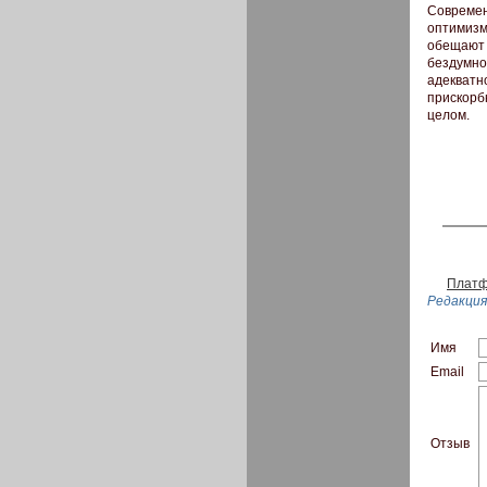
Совреме
оптимизм
обещают
бездумно
адекват
прискорб
целом.
Платф
Редакция
Имя
Email
Отзыв