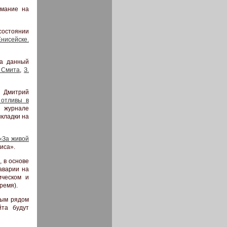
имание на
состоянии
Енисейске.
на данный
 Смита
,
З.
: Дмитрий
 отливы в
в журнале
ыкладки на
«За живой
иса».
 в основе
аварии на
ическом и
ремя).
лым рядом
йта будут