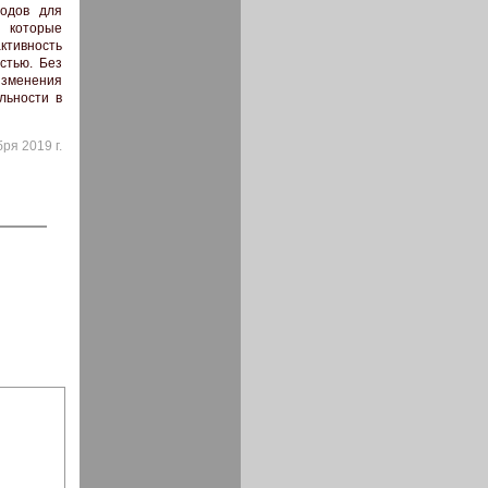
водов для
, которые
ктивность
стью. Без
изменения
льности в
ря 2019 г.