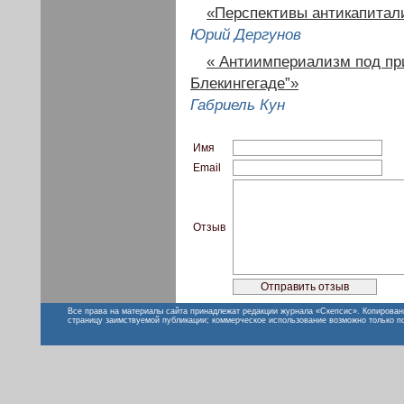
«Перспективы антикапитал
Юрий Дергунов
« Антиимпериализм под при
Блекингегаде”»
Габриель Кун
Имя
Email
Отзыв
Все права на материалы сайта принадлежат редакции журнала «Скепсис». Копирован
страницу заимствуемой публикации; коммерческое использование возможно только п