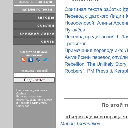
естественные науки
Оригинал текста работы:
ht
каталог по темам
Перевод с датского Лидии 
авторы
Новосёловой, Алины Арсень
ссылки
Пугачёва
книжная лавка
Перевод предисловия Т. Ла
связь
Третьяков
Примечания переводчика: 
Следите за нашими
новостями!
Английский перевод опублик
Rebellion. The Unlikely Stor
Robbers”. PM Press & Kerspl
Рассылка новостей:
Наш сайт подключен к
Orphus
.
Если вы заметили
опечатку, выделите слово
и нажмите
Ctrl+Enter
.
По этой т
Спасибо!
«Тьермондизм возвращаетс
Мирон Третьяков