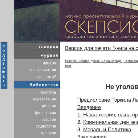
п
главная
Версия для печати (книга на 
о
д
журнал
д
Революционное движение на Западе
,
Революци
номера
е
века
р
нас прочитали
ж
а
где найти?
т
библиотека
Не уголо
ь
политика
образование
Предисловие Торкила Ла
религия
Введение
философия
1.
Наша теория, наша пр
история
2.
Криминальная деятел
социология
3.
Мораль и Политика
культура
Заключение