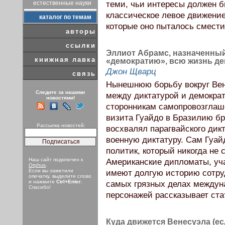
естественные науки
теми, чьи интересы должен б
классическое левое движение
каталог по темам
которые оно пыталось смести
авторы
ссылки
Эллиот Абрамс, назначенный
книжная лавка
«демократию», всю жизнь д
Джон Щварц
связь
Нынешнюю борьбу вокруг Вен
Следите за нашими
между диктатурой и демокра
новостями!
сторонникам самопровозглашё
визита Гуайдо в Бразилию б
Рассылка новостей:
восхвалял парагвайского дик
военную диктатуру. Сам Гуа
политик, который никогда не 
Наш сайт подключен к
Американские дипломаты, уч
Orphus
.
Если вы заметили
имеют долгую историю сотру
опечатку, выделите слово
и нажмите
Ctrl+Enter
.
самых грязных делах междун
Спасибо!
персонажей рассказывает ста
Куда движется Венесуэла (ес