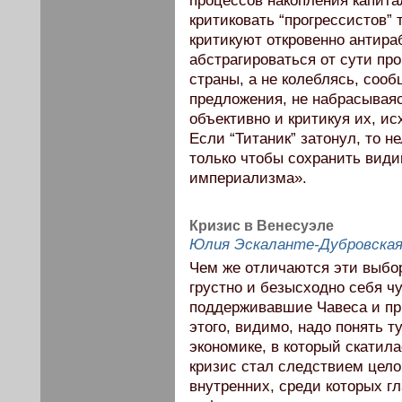
процессов накопления капита
критиковать “прогрессистов” 
критикуют откровенно антира
абстрагироваться от сути пр
страны, а не колеблясь, сооб
предложения, не набрасываяс
объективно и критикуя их, ис
Если “Титаник” затонул, то 
только чтобы сохранить види
империализма».
Кризис в Венесуэле
Юлия Эскаланте-Дубровска
Чем же отличаются эти выбор
грустно и безысходно себя ч
поддерживавшие Чавеса и п
этого, видимо, надо понять т
экономике, в который скатила
кризис стал следствием целог
внутренних, среди которых г