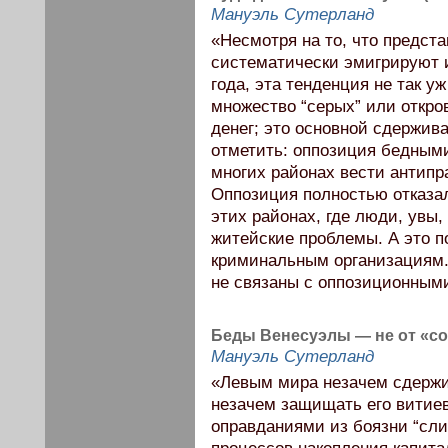
Мануэль Сутерланд
«Несмотря на то, что предст
систематически эмигрируют и
года, эта тенденция не так у
множество “серых” или откро
денег; это основной сдержи
отметить: оппозиция бедными
многих районах вести антипр
Оппозиция полностью отказал
этих районах, где люди, увы,
житейские проблемы. А это п
криминальным организациям.
не связаны с оппозиционным
Беды Венесуэлы — не от «с
Мануэль Сутерланд
«Левым мира незачем сдержи
незачем защищать его витие
оправданиями из боязни “сли