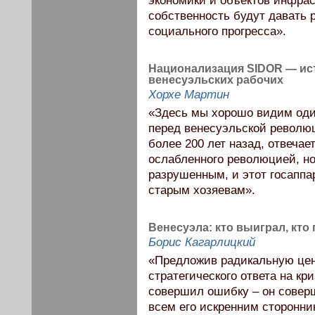
экономики и объектов инфрас
собственность будут давать 
социального прогресса».
Национализация SIDOR — ис
венесуэльских рабочих
Хорхе Мартин
«Здесь мы хорошо видим оди
перед венесуэльской революц
более 200 лет назад, отвечае
ослабленного революцией, но
разрушенным, и этот госаппа
старым хозяевам».
Венесуэла: кто выиграл, кто
Борис Кагарлицкий
«Предложив радикальную цен
стратегического ответа на кр
совершил ошибку – он совер
всем его искренним сторонни