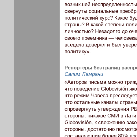
возникшей неопределенность
свернуты социальные преобр
политический курс? Какое бу
страны? В какой степени пол
личностью? Незадолго до оче
своего преемника — человека,
всецело доверял и был увере
политику».
Репортёры без границ распр
Салим Ламрани
«Авторов письма можно трижд
что поведение Globovisión я
что режим Чавеса преследует
что остальные каналы страны
опровергнуть утверждения РБ
стороны, никакое СМИ в Лати
Globovisión, к свержению зак
стороны, достаточно посмотр
составляющие более 80% про