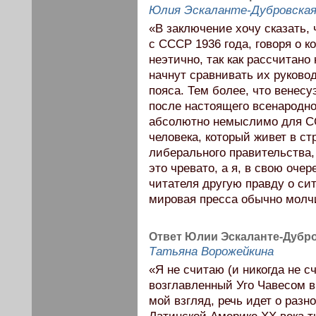
Юлия Эскаланте-Дубровска
«В заключение хочу сказать,
с СССР 1936 года, говоря о к
неэтично, так как рассчитано
начнут сравнивать их руково
пояса. Тем более, что венес
после настоящего всенародно
абсолютно немыслимо для ССС
человека, который живет в ст
либерального правительства, 
это чревато, а я, в свою оче
читателя другую правду о сит
мировая пресса обычно молч
Ответ Юлии Эскаланте-Дубр
Татьяна Ворожейкина
«Я не считаю (и никогда не с
возглавленный Уго Чавесом в
мой взгляд, речь идет о разн