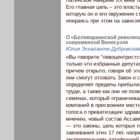
Латинской Америке ХХ века т
Его главная цель – это власт
которую он и его окружение с
опираясь при этом на зависи
О «Боливарианской революц
современной Венесуэле
Юлия Эскаланте-Дубровска
«Вы говорите “левоцентристс
только что избранные депута
причем открыто, говоря об э
они смогут отозвать Закон о
определяет пределы прибыли 
труде, а также как они не по
семенах, который ограничив
компаний в присвоении мест
голоса о приватизации здраво
мнению, новый состав Ассамб
— это законы, цель которых 
завоевания этих 17 лет, нап
экспроприациям латифундий,