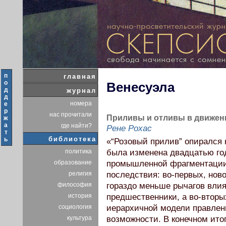
п
главная
о
Венесуэла
д
журнал
д
номера
е
р
нас прочитали
Приливы и отливы в движен
ж
а
где найти?
Рене Рохас
т
библиотека
ь
«“Розовый прилив” опирался 
политика
была изменена двадцатью го
образование
промышленной фрагментации
религия
последствия: во-первых, нов
философия
гораздо меньше рычагов влия
история
предшественники, а во-вторы
социология
иерархичной модели правления
культура
возможности. В конечном ито