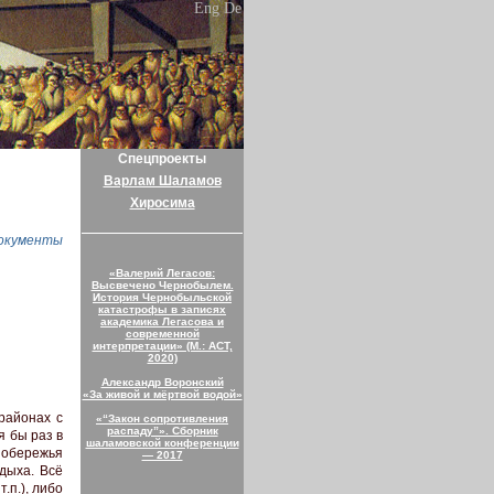
Eng
De
Спецпроекты
Варлам Шаламов
Хиросима
окументы
«Валерий Легасов:
Высвечено Чернобылем.
История Чернобыльской
катастрофы в записях
академика Легасова и
современной
интерпретации» (М.: АСТ,
2020)
Александр Воронский
«За живой и мёртвой водой»
районах с
«“Закон сопротивления
распаду”». Сборник
 бы раз в
шаламовской конференции
побережья
— 2017
дыха. Всё
.п.), либо