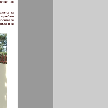
ования. Не
зялись за
служебно-
произвели
ентальный