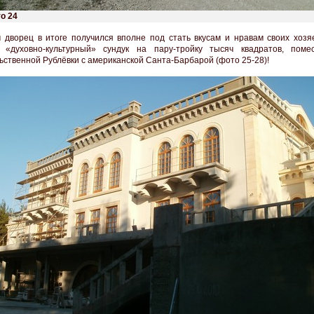
о 24
м дворец в итоге получился вполне под стать вкусам и нравам своих хозяе
у «духовно-культурный» сундук на пару-тройку тысяч квадратов, пом
ьственной Рублёвки с американской Санта-Барбарой (фото 25-28)!