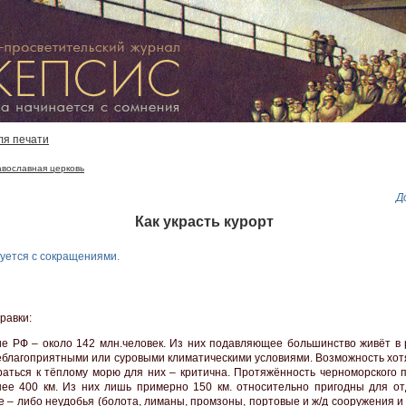
ля печати
авославная церковь
Д
Как украсть курорт
уется с сокращениями.
равки:
е РФ – около 142 млн.человек. Из них подавляющее большинство живёт в 
еблагоприятными или суровыми климатическими условиями. Возможность хотя
раться к тёплому морю для них – критична. Протяжённость черноморского 
ее 400 км. Из них лишь примерно 150 км. относительно пригодны для от
 – либо неудобья (болота, лиманы, промзоны, портовые и ж/д сооружения и т