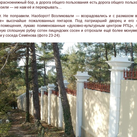
 краснокнижный бор, а дорога общего пользования есть дорога общего польз
роили — не нам её и перекрывать…
. Не поправили. Наоборот! Возликовали — возрадовались и с размахом в
ие» высочайше пожалованных гектаров. Под патриарший дворец и его 
помещения, лукаво поименованные «духовно-культурным центром РПЦ», 
ную сплошную рубку сотен пицундских сосен и отгрохали ещё более монум
м у соседа Семёнова (фото 23-24).