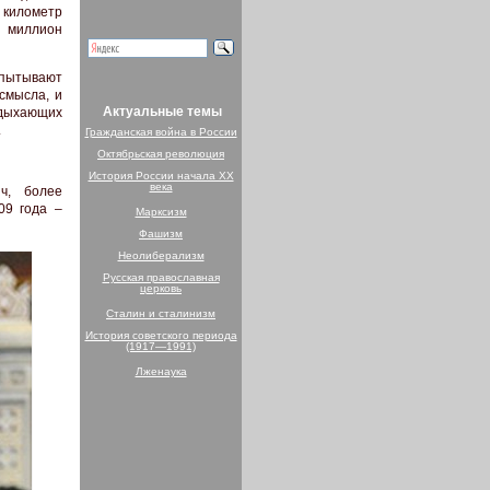
 километр
о миллион
испытывают
смысла, и
Актуальные темы
тдыхающих
.
Гражданская война в России
Октябрьская революция
История России начала XX
века
ич, более
09 года –
Марксизм
Фашизм
Неолиберализм
Русская православная
церковь
Сталин и сталинизм
История советского периода
(1917—1991)
Лженаука