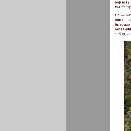
бор есть
мы её ст
Но — нет
«освоен
бытовые 
беззакон
забор, че