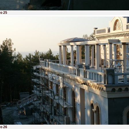
о 25
о 26