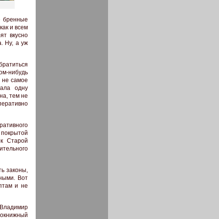
е бренные
как и всем
ят вкусно
. Ну, а уж
братиться
ом-нибудь
 не самое
вала одну
на, тем не
перативно
ративного
 покрытой
ок Старой
ительного
ь законы,
ными. Вот
птам и не
ш Владимир
нокнижный