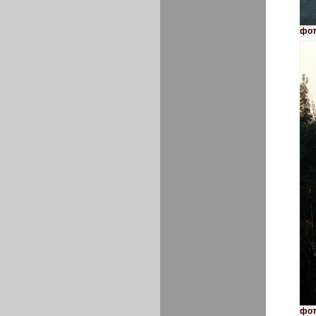
фот
фот