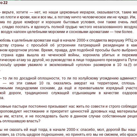
о 22
 верьте, хотите — нет, но наши церковные иерархи, оказывается, такие ж
из плоти и крови, как и все мы, а потому ничто человеческое им не чуждо. Им, 
ьма по душе комфорт и хорошие бытовые условия, они также очень люб
, сладко поспать и вдохнуть полной грудью чистого незагазованного воздуха
т воздух напоен целебными морскими и сосновыми ароматами — тем более.
юбовь к целебным ароматам ещё в начале 2000-х сподвигла верхушку РПЦ о
одству страны с просьбой об устроении патриаршей резиденции в как
вном курортном уголке. Время, правда, для подобной просьбы было выбрано
: страна едва вышла из чеченской войны, хоронила убитых и пережи
ическую атаку за другой, но руководство в лице тогдашнего президента Пути
росьбу церкви уважило и эксклюзивный «уголок» размером в 10 га.(!) о
.
 то ли по досадной оплошности, то ли по холуйскому угождению админист
а — но эти самые 10 га. оказались аккурат на территории, сплошь
нижными пицундскими соснами, да ещё и прихватывали изрядный участ
ской дороги, традиционно служащей отдыхающим в качестве оздоров
ра.
овные пастыри постоянно призывают нас жить по совести и строго соблюдат
проповедуют нестяжание и приоритет ценностей духовных над материаль
ы им, кстати, и не последовать было в данном случае собственным реце
ь оплошавшую власть?
ы не сказать ей ещё тогда, в начале 2000-х: спасибо, мол, дорогой Вы на
ович, за столь щедрое подношение, но принять его мы не сможем, ибо крас