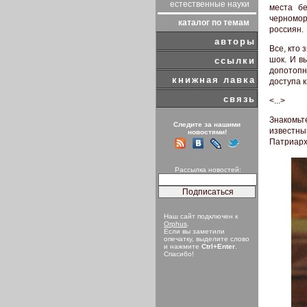
естественные науки
места б
черномо
каталог по темам
россиян.
авторы
Все, кто
шок. И в
ссылки
допотопн
книжная лавка
доступа 
связь
<...>
Знакомь
Следите за нашими
известны
новостями!
Патриарх
Рассылка новостей:
Наш сайт подключен к
Orphus
.
Если вы заметили
опечатку, выделите слово
и нажмите
Ctrl+Enter
.
Спасибо!