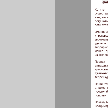
фот
Хотите —
существа 
нам, вес
покушать
если это
Именно л
к руков
эксклюзи
удачное
террорист
менее, п
изыскало
Правда —
аппарат
краснок
джанхот
терренку
Наши дух
а также 
почему б
поправит
Почему б
Владимир