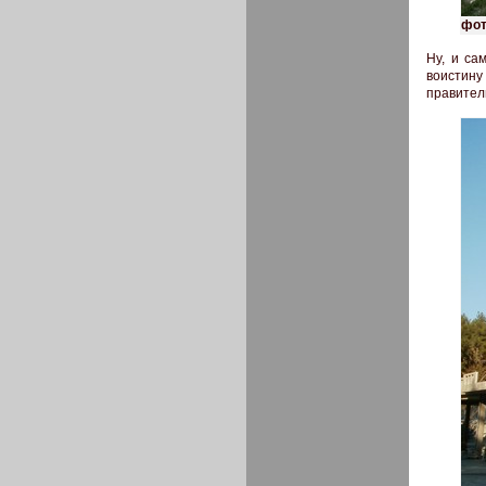
фот
Ну, и са
воистин
правител