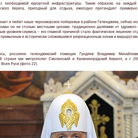
ез необходимой курортной инфраструктуры. Таким образом, на каждый
рского берега, пригодный для отдыха, ежегодно претендуют примерн
 знает и любит наше черноморское побережье в районе Геленджика, сейчас 
ызван он не столько местными ценами, традиционно далёкими от здравого 
ым уровнем сервиса – его главной причиной стало фактическое лишение о
к привычным и исторически сложившимся рекреационным зонам и маршрутам
тесь, россияне: геленджикский помещик Гундяев Владимир Михайлов
й стране как митрополит Смоленский и Калининградский Кирилл, а с 20
 Всея Руси (фото 22).