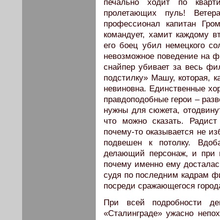
печально ходит по кварт
пролетающих пуль! Ветера
профессионал капитан Гром
командует, хамит каждому вт
его боец убил немецкого со
невозможное поведение на 
снайпер убивает за весь фи
подстилку» Машу, которая, к
невиновна. Единственные х
правдоподобные герои – разв
нужны для сюжета, отодвинут
что можно сказать. Радис
почему-то оказывается не из
подвешен к потолку. Вдоб
делающий персонаж, и при 
почему именно ему досталась
судя по последним кадрам фи
посреди сражающегося город
При всей подробности д
«Сталинграде» ужасно непо