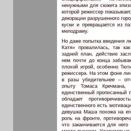
ненужными для сюжета эпиз
которой режиссер показывает
декорации разрушенного горо
куски и превращается из п
мелодраму.
Но даже попытка введения лю
Катя» провалилась, так ка
задний план, действие зас
нем почти до конца забываю
плохой игрой, особенно Тюти
режиссера. На этом фоне ли
в разы убедительнее – от
опыту Томаса Кречмана, 
единственный прописанный п
обладает противоречиво
единственного есть мотиваци
девушка Маша похожа на ег
роль на фронте, противоре
что заканчивается для него