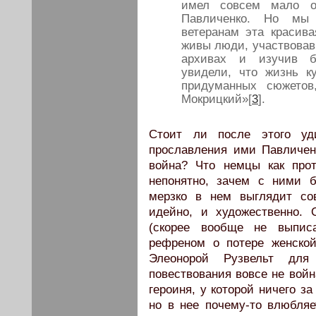
имел совсем мало 
Павличенко. Но мы
ветеранам эта красив
живы люди, участвовав
архивах и изучив б
увидели, что жизнь 
придуманных сюжетов
Мокрицкий»[
3
].
Стоит ли после этого уд
прославления ими Павличен
война? Что немцы как про
непонятно, зачем с ними б
мерзко в нем выглядит со
идейно, и художественно. 
(скорее вообще не выписа
рефреном о потере женско
Элеонорой Рузвельт для
повествования вовсе не войн
героиня, у которой ничего з
но в нее почему-то влюбляе