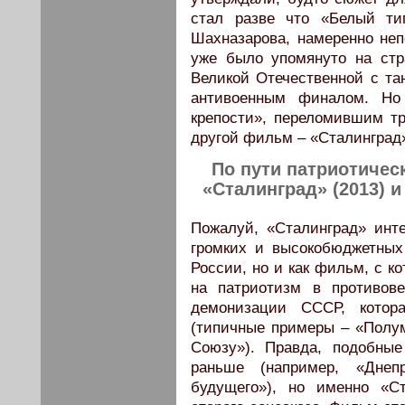
стал разве что «Белый ти
Шахназарова, намеренно непо
уже было упомянуто на ст
Великой Отечественной с та
антивоенным финалом. Но
крепости», переломившим тр
другой фильм – «Сталинград
По пути патриотичес
«Сталинград» (2013) и
Пожалуй, «Сталинград» инте
громких и высокобюджетных
России, но и как фильм, с к
на патриотизм в противов
демонизации СССР, котор
(типичные примеры – «Полу
Союзу»). Правда, подобны
раньше (например, «Днеп
будущего»), но именно «С