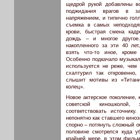
щедрой рукой добавлены в
поджидания врагов в за
напряжением, и типично гол
съемка в самых неподходя
крови, быстрая смена кад
дождь – и многое другое.
накопленного за эти 40 ле
взять что-то иное, кроме
Особенно подкачало музыкал
используется не реже, чем
схалтурил так откровенно,
слышит мотивы из «Титани
колец».
Новое актерское поколение, 
советской киношколой, 
соответствовать источнику
непонятно как ставшего кино
спорно – потянуть сложный об
половине смотрелся куда у
крайней мере, в этом фильм