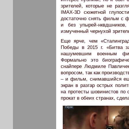
зрителей, которые не разг
IMAX-3D сюжетной глупост
достаточно снять фильм с 
и без упырей-нквдшников
измученный чернухой зритель
Еще ярче, чем «Сталингра
Победы в 2015 г. «Битва з
нашумевшим военным фил
Формально это биографиче
снайпере Людмиле Павличен
вопросом, так как производс
– и фильм, снимавшийся ещ
экран в разгар острых поли
на протесты шовинистов по о
прокат в обеих странах, сдел