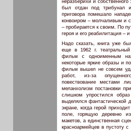
неразберихи и собственного 
был отдан под трибунал и
приговора помешало нападе
конвоиром – молчаливым и 
– пробирается к своим. По п
героя и его реабилитация – и
Надо сказать, книга уже бы
еще в 1962 г. театральны
фильм с одноименным наз
некоторые яркие образы и п
фильм вышел не совсем уд
работ, из-за опущенног
повествование местами ли
меланхолизм постановки при
слишком упростился образ
выделялся фантастической д
экране, когда герой приходи
поле, горящую деревню из
макетов, а единственная сце
красноармейцев в пустоту с