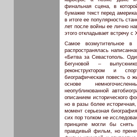
финальная сцена, в которо
бумажке текст перед америка
в итоге ее популярность стан
лет после войны ее лично на
этого откладывает встречу с
Самое возмутительное в 
распространялась написанна
«Битва за Севастополь. Од
Бегуновой – выпускник
реконструктором и спор
биографическая повесть о 
основе немногочислен
неопубликованной автобио
описанием исторического фон
но в разы более историчная,
момент серьезная биография
сих пор толком не исследова
принципе могли бы снять 
правдивый фильм, но прене