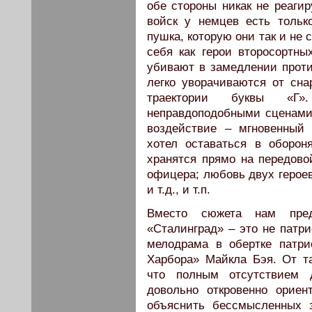
обе стороны никак не реагир
войск у немцев есть толь
пушка, которую они так и не
себя как герои второсортн
убивают в замедлении проти
легко уворачиваются от сна
траектории буквы «Г»
неправдоподобными сценами
воздействие – мгновенный 
хотел оставаться в оборон
хранятся прямо на передово
офицера; любовь двух героев
и т.д., и т.п.
Вместо сюжета нам пред
«Сталинград» – это не патр
мелодрама в обертке патри
Харбора» Майкла Бэя. От та
что полным отсутствием
довольно откровенно ориен
объяснить бессмысленных з