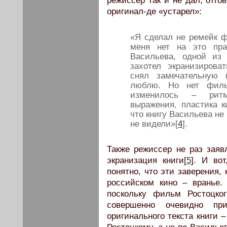
режиссер так и не дал, отго
оригинал-де «устарел»:
«Я сделал не ремейк ф
меня нет на это пра
Васильева, одной из
захотел экранизирова
снял замечательную 
люблю. Но нет филь
изменилось – ритм
выражения, пластика к
что книгу Васильева не
не видели»[
4
].
Также режиссер не раз заяв
экранизация книги[
5
]. И во
понятно, что эти заверения,
российском кино – вранье.
поскольку фильм Ростоцко
совершенно очевидно пр
оригинального текста книги 