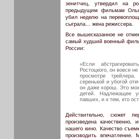
зенитчиц, утвердил на р
предыдущим фильмам Ольгу
убил неделю на перевоплощ
сыграла… жена режиссера.
Все вышесказанное не отмен
самый худший военный фильм
России:
«Если абстрагироват
Ростоцкого, он вовсе не
просмотре трейлера
серенькой и убогой оте
он даже хорош. Это мож
детей. Надлежащее у
павших, и к тем, кто ос
Действительно, сюжет пе
произведена качественно, 
нашего кино. Качество съем
производить впечатление. 