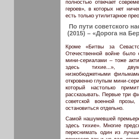
полностью отвечает соврем
героев», в которых нет ниче
есть только утилитарное пре
По пути советского на
(2015) – «Дорога на Бе
Кроме «Битвы за Севасто
Отечественной войне было
мини-сериалами – тоже акт
здесь тихие...», дв
низкобюджетными фильмами
откровенно глупым мини-сери
который настолько прим
рассказывать. Первые три ф
советской военной прозы
остановиться отдельно.
Самой нашумевшей премьерой 
здесь тихие». Многие предс
переснимать один из лучши