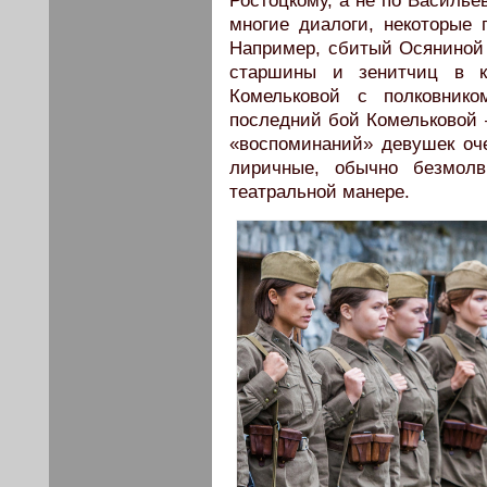
Ростоцкому, а не по Василье
многие диалоги, некоторые
Например, сбитый Осяниной с
старшины и зенитчиц в к
Комельковой с полковник
последний бой Комельковой 
«воспоминаний» девушек оче
лиричные, обычно безмолв
театральной манере.