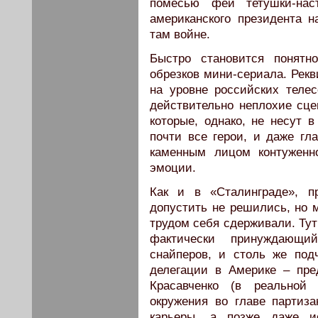
помесью феи тетушки-наст
американского президента н
там войне.
Быстро становится понятн
обрезков мини-сериала. Рекв
на уровне российских теле
действительно неплохие сце
которые, однако, не несут 
почти все герои, и даже гл
каменным лицом контуженн
эмоции.
Как и в «Сталинграде», п
допустить не решились, но м
трудом себя сдерживали. Тут
фактически принуждающи
снайперов, и столь же подч
делегации в Америке – пре
Красавченко (в реальной
окружения во главе партиза
карьеры, а позже даже ис