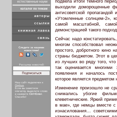
подвела итоги темного перио
естественные науки
выходили доморощенные фи
каталог по темам
антисоветской пропагандой
авторы
«Утомленные солнцем-2», к
ссылки
самой масштабной, само
демонстрацией такого подход
книжная лавка
связь
Сейчас надо констатировать,
многом способствовал неож
Следите за нашими
простого, добротного кино 
новостями!
страны бюджетом. Этот в ц
из лучших во ряду того, что
Рассылка новостей:
так оценивается многими 
появления и началось пос
которое является предметом 
Наш сайт подключен к
Orphus
.
Изменение произошло не сра
Если вы заметили
опечатку, выделите слово
снимались убогие фильм
и нажмите
Ctrl+Enter
.
Спасибо!
клеветнические. Яркий приме
в мае», где немцы вместе с
изнасилования… советским
утверждали, будто сюжет д