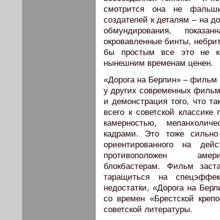
смотрится она не фальш
создателей к деталям – на д
обмундирования, показа
окровавленные бинты, небрит
бы простым все это не к
нынешним временам ценен.
«Дорога на Берлин» – фильм н
у других современных фильмо
и демонстрация того, что та
всего к советской классике
камерностью, меланхолич
кадрами. Это тоже сильно
ориентированного на де
противоположен амери
блокбастерам. Фильм заст
таращиться на спецэффе
недостатки, «Дорога на Бер
со времен «Брестской креп
советской литературы.