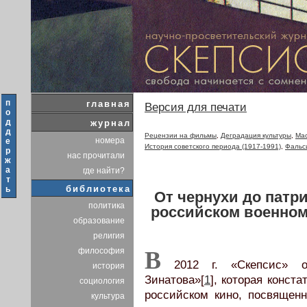
п
главная
Версия для печати
о
д
журнал
д
Рецензии на фильмы
,
Деградация культуры
,
Мас
номера
е
История советского периода (1917-1991)
,
Фальс
р
нас прочитали
ж
а
где найти?
т
библиотека
ь
От чернухи до патри
политика
российском военном
образование
религия
философия
В
2012 г. «Скепсис» оп
история
Зинатова»[
1
], которая конст
социология
российском кино, посвящен
культура