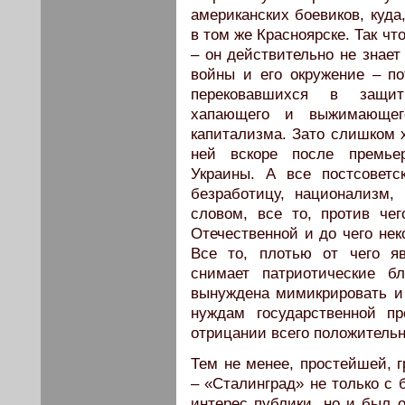
американских боевиков, куда
в том же Красноярске. Так ч
– он действительно не знает
войны и его окружение – п
перековавшихся в защитн
хапающего и выжимающег
капитализма. Зато слишком 
ней вскоре после премье
Украины. А все постсоветс
безработицу, национализм
словом, все то, против че
Отечественной и до чего нек
Все то, плотью от чего яв
снимает патриотические б
вынуждена мимикрировать и 
нуждам государственной п
отрицании всего положительн
Тем не менее, простейшей, г
– «Сталинград» не только с 
интерес публики, но и был 