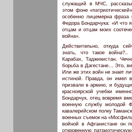
служащий в МЧС, рассказы
этом фоне «патриотически
особенно лицемерна фраза и
Федора Бондарчука: «И что я
отцам и отцам моих соотечес
война».
Действительно, откуда се
знать, что такое война?..
Карабах, Таджикистан, Чечн
борьба в Дагестане… Это, ви
Или же этих войн не знает ли
истиной. Правда, он имел 
призвали в армию, и будущи
красноярской учебки именн
Бондарчук, отец вовремя вме
военную службу молодой Ф
кавалерийском полку Таманск
военных съемок на «Мосфильм
войной в Афганистане он по
откровенную патриотическую