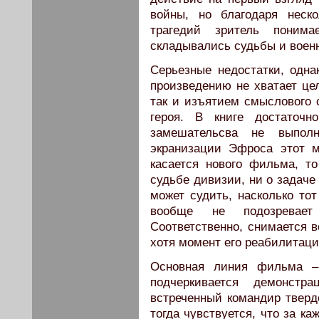
войны, но благодаря неск
трагедий зритель поним
складывались судьбы и военн
Серьезные недостатки, одна
произведению не хватает цел
так и изъятием смыслового с
героя. В книге достаточн
замешательсва не выпол
экранизации Эфроса этот м
касается нового фильма, т
судьбе дивизии, ни о задаче 
может судить, насколько тот
вообще не подозревает
Соответственно, снимается в
хотя момент его реабилитаци
Основная линия фильма – 
подчеркивается демонстр
встреченный командир тверд
тогда чувствуется, что за к