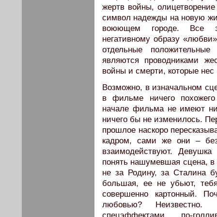
жертв войны, олицетворение
символ надежды на новую жиз
воюющем городе. Все эт
негативному образу «любви»
отдельные положительные
являются проводниками жес
войны и смерти, которые не
Возможно, в изначальном сце
в фильме ничего похожего
начале фильма не имеют ни
ничего бы не изменилось. Пе
прошлое наскоро пересказыв
кадром, сами же они – без
взаимодействуют. Девушка
понять нашумевшая сцена, в 
не за Родину, за Сталина б
большая, ее не убьют, теб
совершенно картонный. По
любовью? Неизвестно. Н
спецэффектами, по-голл