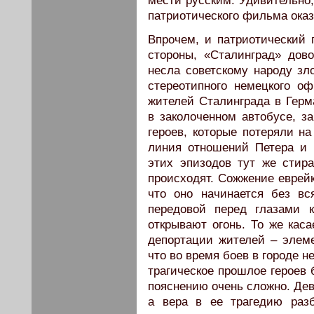
мести русским. Удивительно
патриотического фильма оказ
Впрочем, и патриотический
стороны, «Сталинград» дово
несла советскому народу зло
стереотипного немецкого оф
жителей Сталинграда в Герм
в заколоченном автобусе, з
героев, которые потеряли на
линия отношений Петера и
этих эпизодов тут же стира
происходят. Сожжение еврейк
что оно начинается без в
передовой перед глазами к
открывают огонь. То же кас
депортации жителей – элем
что во время боев в городе 
трагическое прошлое героев 
пояснению очень сложно. Дев
а вера в ее трагедию раз