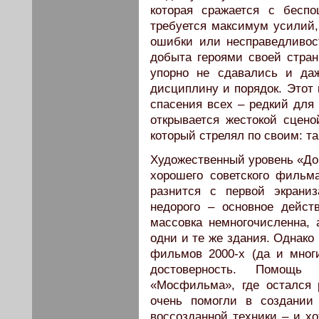
которая сражается с бесп
требуется максимум усилий,
ошибки или несправедливос
добыта героями своей стра
упорно не сдавались и да
дисциплину и порядок. Этот 
спасения всех – редкий для
открывается жестокой сцен
который стрелял по своим: та
Художественный уровень «Дор
хорошего советского фильм
разнится с первой экрани
недорого – основное дейст
массовка немногочисленна, 
одни и те же здания. Однако
фильмов 2000-х (да и многи
достоверность. Помощь
«Мосфильма», где остался р
очень помогли в создании
воссозданной техники – и хо