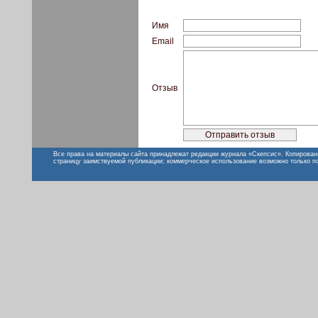
Имя
Email
Отзыв
Все права на материалы сайта принадлежат редакции журнала «Скепсис». Копирован
страницу заимствуемой публикации; коммерческое использование возможно только п