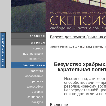
п
главная
Версия для печати (книга на 
о
д
журнал
д
История России XVIII-XIX вв.
,
Народничество
,
Р
номера
е
р
нас прочитали
ж
а
где найти?
т
Безумство храбрых
библиотека
ь
карательная полит
политика
образование
Несомненно, эти жерт
религия
способствовали — пр
революционному воспи
философия
непосредственной це
история
они не достигли и не 
социология
культура
Введение