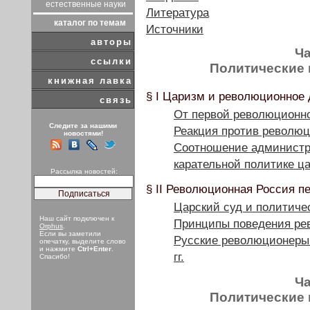
естественные науки
Литература
каталог по темам
Источники
авторы
Ча
ссылки
Политические 
книжная лавка
§ I Царизм и революционное 
связь
От первой революционно
Следите за нашими
Реакция против револю
новостями!
Соотношение администр
карательной политике ц
Рассылка новостей:
§ II Революционная Россия п
Царский суд и политиче
Наш сайт подключен к
Принципы поведения ре
Orphus
.
Если вы заметили
Русские революционеры
опечатку, выделите слово
и нажмите
Ctrl+Enter
.
гг.
Спасибо!
Ча
Политические 