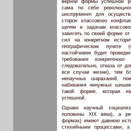
верной формы успешной ре
сама по себе революцио
инструмент
для осуществл
сторон
классового конфли
целям и задачам классов
зависеть по своей форме от
сил на конкретном истори
географическом пункте 
настойчивее будет проведе
требование
конкретного
следовательно, отказа от до
все случаи жизни), тем б
ненаучных шараханий, по
набивания ненужных шишек,
такой форме, которая и
успешной.
Однако научный социали
половины XIX века), а ре
формах) имеют давнюю ист
стихийными процессами, а