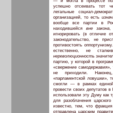
— и могла в процессе по
успешно отсеивать тот че
легальные социал-демокра
организацией, то есть
изнач
вообще все партии в Ро
находившейся
вне закона
,
игнорировать (в отличие о
законодательство, не при
противостоять оппортунизму.
естественно, не сталк
нереволюционность
значител
партию, у которой в програм
«свержение самодержавия», 
не приходили. Наконец
«парламентской ловушки», то
смогли — в рамках единой
провести своих депутатов в 
использовали эту Думу как 
для разоблачения царског
известно, тем, что фракци
отправлена царским правит