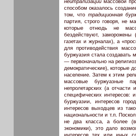
нейтрализации
массовой про
способом оказалось создан
том, что
традиционная бур
партия, строго говоря, не м
которые отнюдь не мас
бездействуют, заморожены 
газетах и журналах), а «про
для противодействия масс
буржуазия стала создавать 
— первоначально на религиоз
демократические), которые 
население. Затем к этим ре
массовые буржуазные па
непролетарских (а отчасти 
специфических интересов: и
буржуазии, интересов горо
интересов выходцев из таког
национальности и т.п. Поско
не два класса, а более (
экономики), это дало возм
интересов тех или иных с