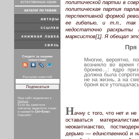
политической партии в совр
естественные науки
политическая партия парла
каталог по темам
перспективной формой рево
авторы
ее гибелью, и т.п., так
ссылки
недостаточно раскрыты 
марксистов[
1
]. Я обещал эт
книжная лавка
связь
Пря 
Следите за нашими
Многие, вероятно, п
новостями!
возникло во время 
бронею…: ядро приз
должна была сопроти
Рассылка новостей:
не на жизнь, а на см
броня все утолщалась
Наш сайт подключен к
Orphus
.
Если вы заметили
Н
опечатку, выделите слово
и нажмите
Ctrl+Enter
.
ачну с того, что нет и н
Спасибо!
оставаться материалист
неокантианство, постмоде
дерьмо —
единственной
и н