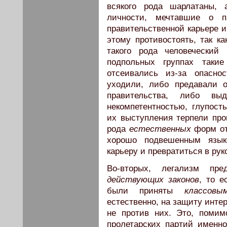
всякого рода шарлатаны, 
личности, мечтавшие о п
правительственной карьере и
этому противостоять, так к
такого рода человеческий
подпольных группах таки
отсеивались из-за опасно
уходили, либо предавали 
правительства, либо вы
некомпетентностью, глупост
их выступления терпели про
рода
естественных
форм от
хорошо подвешенным язы
карьеру и превратиться в рук
Во-вторых, легализм пр
действующих законов
, то 
были приняты
классовы
естественно, на защиту интер
не против них. Это, помим
пролетарских партий именн