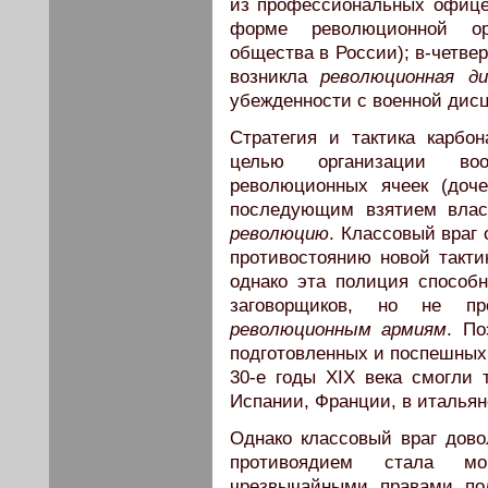
из профессиональных офицер
форме революционной орг
общества в России); в-четве
возникла
революционная ди
убежденности с военной дис
Стратегия и тактика карбон
целью организации воор
революционных ячеек (доче
последующим взятием влас
революцию
. Классовый враг 
противостоянию новой такти
однако эта полиция способ
заговорщиков, но не пр
революционным армиям
. По
подготовленных и поспешных 
30-е годы XIX века смогли
Испании, Франции, в итальян
Однако классовый враг дов
противоядием стала мощ
чрезвычайными правами по