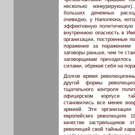
несколько конкурирующих)
больших денежных расход
очевидно, у Наполеона, кот
эффективную политическую 
внутреннюю опасность в Им
организации, построенные по
поражение за поражением 
заговоры раньше, чем те ста
заговорщикам приходилось
силами, обрекая себя на пор
Долгое время революционн
другой формы революцион
тщательного контроля пол
офицерском корпусе тай
становились все менее во
армией. Эти организации
европейских революциях 1
качестве застрельщиков э
революций свой тайный хара