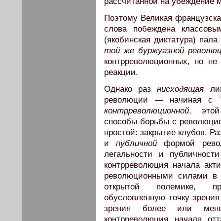
рассчитанной на убеждение 
Поэтому Великая французск
слова побеждена классовы
(якобинская диктатура) пала
той же буржуазной револю
контрреволюционных, но не
реакции.
Однако раз
нисходящая
лин
революции — начиная с Т
контрреволюционной
, этой
способы борьбы с революци
простой: закрытие клубов. 
и
публичной
формой револ
легальности и публичност
контрреволюция начала акт
революционными силами в 
открытой полемике, пр
обусловленную точку зрения
зрения более или мен
контрреволюция начала отт