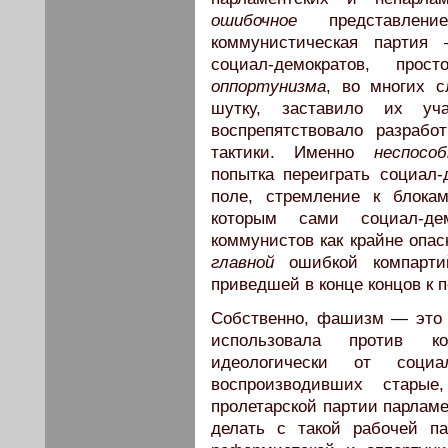
ошибочное
представлени
коммунистическая партия 
социал-демократов, про
оппортунизма
, во многих 
шутку, заставило их уча
воспрепятствовало разрабо
тактики. Именно
неспосо
попытка переиграть социал-
поле, стремление к блока
которым сами социал-дем
коммунистов как крайне опа
главной
ошибкой компарти
приведшей в конце концов к
Собственно, фашизм — это 
использовала против ко
идеологически от соци
воспроизводивших стары
пролетарской партии парламе
делать с такой рабочей п