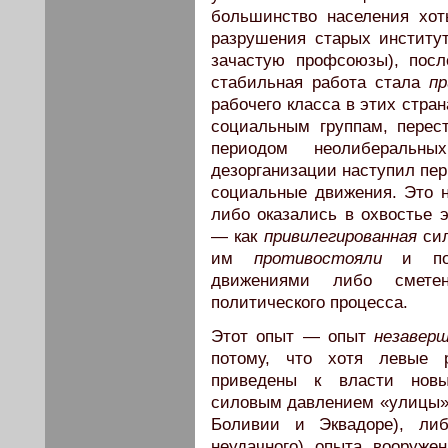
большинство населения хот
разрушения старых институ
зачастую профсоюзы), посл
стабильная работа стала
пр
рабочего класса в этих стра
социальным группам, перес
периодом неолибераль
дезорганизации наступил пе
социальные движения. Это н
либо оказались в охвостье 
— как
привилегированная
сил
им
противостояли
и поэ
движениями либо смете
политического процесса.
Этот опыт — опыт
незавер
потому, что хотя левые
приведены к власти нов
силовым давлением «улицы» 
Боливии и Эквадоре), либ
неудачного) опыта вооруже