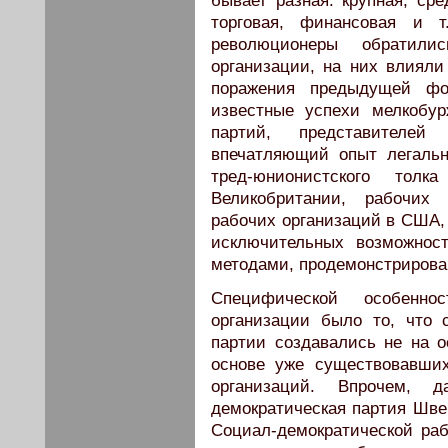
бывает разная: крупная, сре
торговая, финансовая и т.
революционеры обратил
организации, на них влиял
поражения предыдущей фо
известные успехи мелкобу
партий, представителей
впечатляющий опыт легальн
тред-юнионистского толк
Великобритании, рабочих
рабочих организаций в США,
исключительных возможнос
методами, продемонстрирова
Специфической особенн
организации было то, что 
партии создавались не на о
основе уже существовавши
организаций. Впрочем, 
демократическая партия Шве
Социал-демократической раб