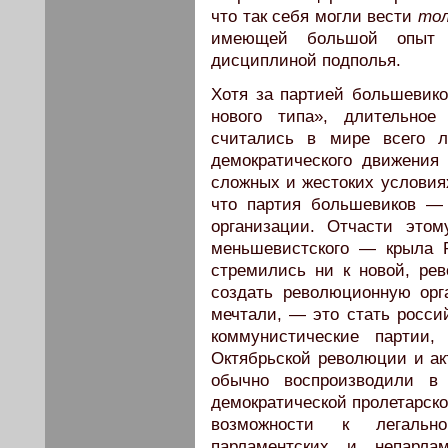
что так себя могли вести
тол
имеющей большой опыт п
дисциплиной подполья.
Хотя за партией большевико
нового типа», длительное
считались в мире всего л
демократического движения
сложных и жестоких условиях
что партия большевиков 
организации. Отчасти это
меньшевистского — крыла 
стремились ни к новой, рев
создать революционную орг
мечтали, — это стать росси
коммунистические партии,
Октябрьской революции и а
обычно воспроизводили в 
демократической пролетарско
возможности к легальн
парламентских и непарлам