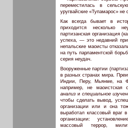
переместилась в сельску
уругвайские «Тупамарос» не 
Как всегда бывает в ист
приходится несколько не
партизанская организация (к
успеха, — это недавний при
непальские маоисты отказал
на путь парламентской борьб
серия неудач.
Вооруженные партии (партиза
в разных странах мира. Пре
Индии, Перу, Мьянме, на Ф
например, не маоистская 
анализ
и
специальное изуче
чтобы сделать вывод, усп
организации или и она то
выработал классовый враг 
организации: установле
массовый террор, милит