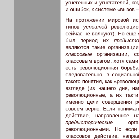
угнетенных и угнетателей, ко
и ошибок, к системе «вызов 
На протяжении мировой ис
типов
успешной
революцион
сейчас не волнуют). Но еще
был период их
предысто
являются такие организации
классовые
организации, с
классовым врагом, хотя сами
есть революционная борьба
следовательно, в социальн
такого понятия, как «револю
взгляде (из нашего дня, на
революционные, а их такти
именно цели совершения р
совсем верно. Если понима
действие, направленное н
предысторические
органи
революционными. Но если
классовое действие, напра