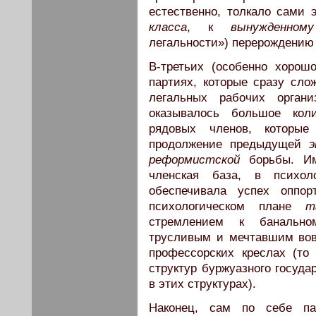
естественно, толкало сами 
класса
, к
вынужденному
легальности») перерождению
В-третьих (особенно хорош
партиях, которые сразу сл
легальных рабочих органи
оказывалось большое ко
рядовых членов, которые
продолжение предыдущей
э
реформистской
борьбы. Им
членская база, в психо
обеспечивала успех оппор
психологическом плане
т
стремлением к банально
трусливым и мечтавшим вовс
профессорских креслах (т
структур буржуазного госуда
в этих структурах).
Наконец, сам по себе п