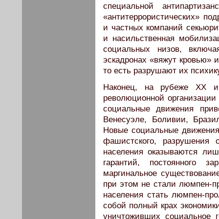
специальной антипартизан
«антитеррористических» под
и частных компаний секьюри
и насильственная мобилиза
социальных низов, включа
эскадронах «вяжут кровью» и
то есть разрушают их психик
Наконец, на рубеже XX и
революционной организаци
социальные движения прив
Венесуэле, Боливии, Брази
Новые социальные движения 
фашистского, разрушения 
населения оказываются ли
гарантий, постоянного за
маргинальное существовани
при этом не стали люмпен-п
населения стать люмпен-про
собой полный крах экономик
уничтоживших социальное 