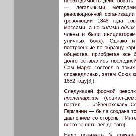
необходимость действовать
— легальными методами
революционной организаци
(революции 1848 года со
массами, а не
силами одних
члены и были инициаторам
уличных боях). Однако и
построенные по образцу кар
общества, приобретая все 
долго оставались последне
Сам Маркс состоял в таких
справедливых, затем Союз к
1852 году[
8
]).
Следующей формой револю
пролетарская
(социал-демо
партия — «эйзенахская» Со
Германии — была создана тол
давлением со стороны I Инт
всего за пять лет до того).
Надо понимать (к сожале