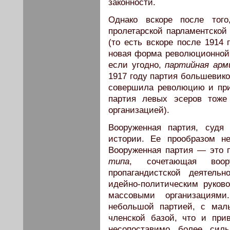
законности.
Однако вскоре после того
пролетарской парламентской
(то есть вскоре после 1914 
новая форма революционной
если угодно,
партийная арм
1917 году партия большевико
совершила революцию и пр
партия левых эсеров тоже
организацией).
Вооруженная партия, судя
истории. Ее прообразом н
Вооруженная партия — это 
типа
, сочетающая воор
пропагандистской деятель
идейно-политическим руко
массовыми организациям
небольшой партией, с мал
членской базой, что и при
несопоставимо более си