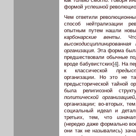
как только смогло. Говоря и
формой
успешной
революцион
Чем ответили революционны
способ нейтрализации ре
опытным путем нашли новы
карбонарские венты
. Чт
высокодисциплинированная
организация
. Эта форма был
предшествовали обычные по
вроде бабувистских[
4
]. На п
к классической
предыс
организации. Но это не та
предысторической тайной ор
была религиозной стру
политической организацией
организации; во-вторых, те
социальный идеал и детал
третьих, тем, что
изначал
(нередко даже формально во
они так не назывались) зач