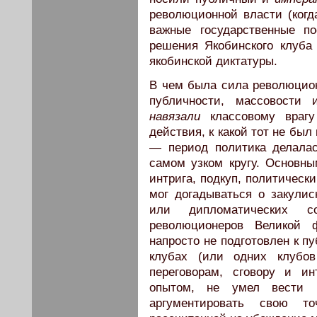
революционной власти (когд
важные государственные п
решения Якобинского клуба
якобинской диктатуры.
В чем была сила революцион
публичности, массовости 
навязали
классовому врагу
действия, к какой тот не бы
— период политика делал
самом узком кругу. Основны
интрига, подкуп, политичес
мог догадываться о закули
или дипломатических с
революционеров Великой 
напросто не подготовлен к п
клубах (или одних клубов
переговорам, сговору и и
опытом, не умел вести п
аргументировать свою т