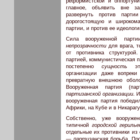
реформистской и оппортуни
главное, объявить вне з
развернуть против парти
дорогостоящую и широкома
партии, и против ее идеологи
Сила вооруженной парт
непрозрачности
для врага, т
от противника структурой
партией, коммунистическая п
постепенно
сущность
это
организации даже вопрек
превратную внешнюю оболо
Вооруженная партия (па
партизанской организации
. 
вооруженная партия победи
Африки, на Кубе и в Никарагу
Собственно, уже вооруже
типичной
городской герилье
отдельные их противники из 
—
партизанская
борьба. Про