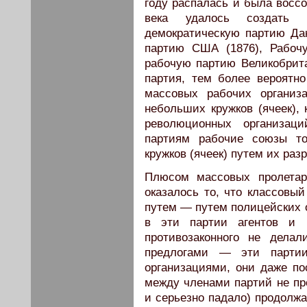
году распалась и была воссо
века удалось создать 
демократическую партию Да
партию США (1876), Рабоч
рабочую партию Великобрита
партия, тем более вероятно
массовых рабочих организ
небольших кружков (ячеек)
революционных организаци
партиям рабочие союзы то
кружков (ячеек) путем их раз
Плюсом массовых пролетарс
оказалось то, что классовы
путем — путем полицейских 
в эти партии агентов и п
противозаконного не дел
предлогами — эти партии
организациями, они даже пос
между членами партий не пр
и серьезно падало) продолжа