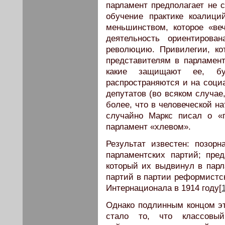
парламент предполагает не с
обучение практике коалици
меньшинством, которое «ве
деятельность ориентиров
революцию. Привилегии, ко
представителям в парламент
какие защищают ее, бур
распространяются и на социа
депутатов (во всяком случае
более, что в человеческой н
случайно Маркс писал о «
парламент «хлевом».
Результат известен: позорн
парламентских партий; пред
который их выдвинул в пар
партий в партии реформистск
Интернационала в 1914 году[
Однако подлинным концом э
стало то, что классовый