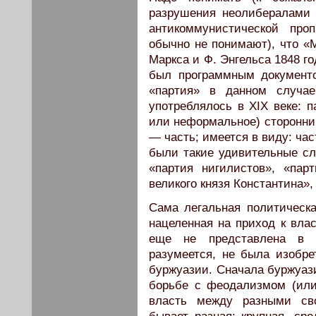
разрушения неолибералами 
антикоммунистической пр
обычно не понимают), что «
Маркса и Ф. Энгельса 1848 г
был программным документ
«партия» в данном случае
употреблялось в XIX веке: 
или неформальное) сторонник
— часть; имеется в виду: час
были такие удивительные сло
«партия нигилистов», «парт
великого князя Константина», 
Сама легальная политическа
нацеленная на приход к вла
еще не представлена в п
разумеется, не была изобре
буржуазии. Сначала буржуази
борьбе с феодализмом (или
власть между разными сво