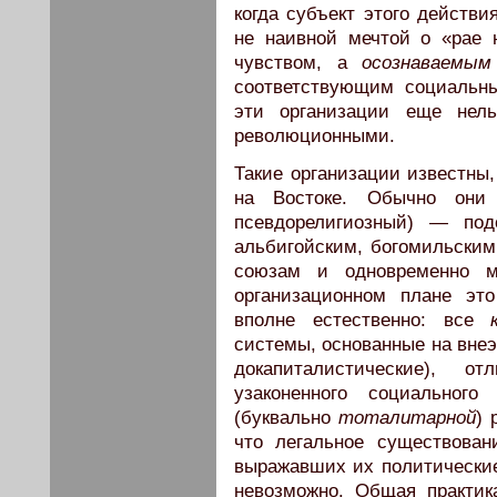
когда субъект этого действ
не наивной мечтой о «рае
чувством, а
осознаваемы
соответствующим социальн
эти организации еще нел
революционными.
Такие организации известны,
на Востоке. Обычно они 
псевдорелигиозный) — под
альбигойским, богомильским,
союзам и одновременно м
организационном плане э
вполне естественно: все
системы, основанные на внеэ
докапиталистические), 
узаконенного социального
(буквально
тоталитарной
) 
что легальное существован
выражавших их политически
невозможно. Общая практик