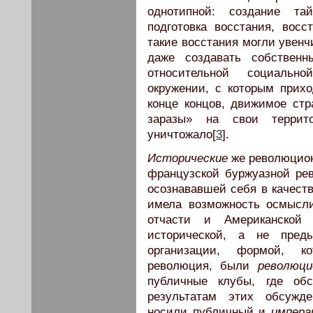
однотипной: создание тай
подготовка восстания, вос
такие восстания могли увен
даже создавать собственн
относительной социальн
окружении, с которым прихо
конце концов, движимое стр
заразы» на свои террито
уничтожало[
3
].
Исторические
же революцион
французской буржуазной ре
осознававшей себя в качест
имела возможность осмысли
отчасти и Американской
исторической, а не пред
организации, формой, к
революция, были
революци
публичные клубы, где об
результатам этих обсужд
носили публичный и
импера