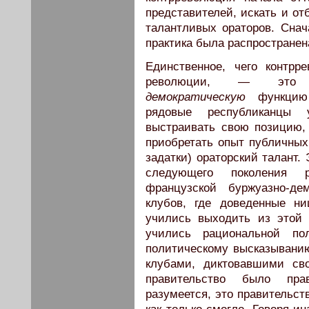
представителей, искать и от
талантливых ораторов. Снач
практика была распространен
Единственное, чего контр
революции, — э
демократическую
функцию 
рядовые республиканцы
выстраивать свою позицию,
приобретать опыт публичных
задатки) ораторский талант.
следующего поколения 
французской буржуазно-де
клубов, где доведенные н
учились выходить из этой 
учились рациональной по
политическому высказыванию
клубами, диктовавшими св
правительство было пр
разумеется, это правительст