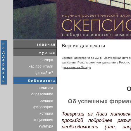
п
главная
Версия для печати
о
д
журнал
д
Всемирная история до XX в.
,
Зарубежная истори
номера
е
движение
,
Революционное движение в России
,
р
нас прочитали
движение на Западе
ж
а
где найти?
т
библиотека
ь
О
политика
образование
Об успешных формах
религия
философия
Товарищи из Лиги литовск
история
просьбой подробнее раз
социология
необходимости (или, нап
культура